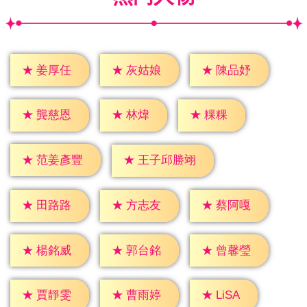
★
姜厚任
★
灰姑娘
★
陳品妤
★
林煒
★
粿粿
★
龔慈恩
★
范姜彥豐
★
王子邱勝翊
★
田路路
★
方志友
★
蔡阿嘎
★
楊銘威
★
郭台銘
★
曾馨瑩
★
LiSA
★
賈靜雯
★
曹雨婷