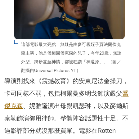
這部電影最大亮點，無疑是由麥可親姪子賈法爾傑克
森主演，他是傑梅因傑克森的兒子，今年29歲，無論
外型、舞步甚至神情，都被狂讚「神還原」。（圖／
翻攝自Universal Pictures YT）
導演則找來《震撼教育》的安東尼法奎操刀，
卡司同樣不弱，包括柯爾曼多明戈飾演嚴父
喬
傑克森
、妮雅隆演出母親凱瑟琳，以及麥爾斯
泰勒飾演御用律師。整體陣容話題性十足。不
過影評部分就沒那麼買單。電影在Rotten