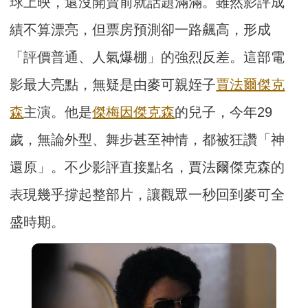
球上映，還沒開賣前就話題滿滿。雖然影評成
績不算漂亮，但票房預測卻一路飆高，形成
「評價普通、人氣爆棚」的強烈反差。這部電
影最大亮點，無疑是由麥可親姪子
賈法爾傑克
森
主演。他是
傑梅因傑克森
的兒子，今年29
歲，無論外型、舞步甚至神情，都被狂讚「神
還原」。不少影評直接點名，賈法爾傑克森的
表現幾乎撐起整部片，讓觀眾一秒回到麥可全
盛時期。