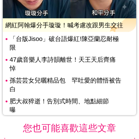
網紅阿翰爆分手璇璇！喊考慮改跟男生交往
「台版Jisoo」破台語爆紅!陳亞蘭忍耐極
限
47歲音樂人李詩韻離世！天王天后齊痛
悼
孫芸芸女兒曬精品包 罕吐愛的體悟被告
白
肥大叔猝逝！告別式時間、地點細節
曝
您也可能喜歡這些文章