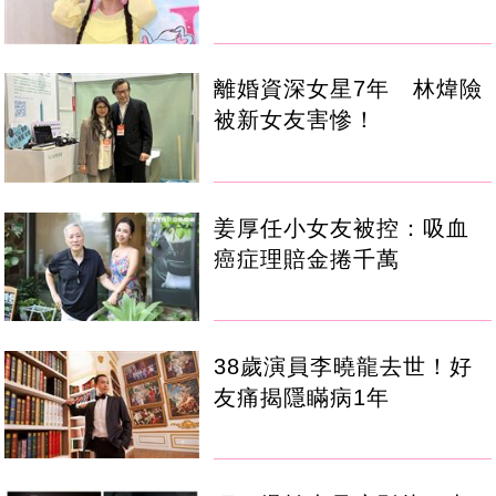
離婚資深女星7年 林煒險
被新女友害慘！
姜厚任小女友被控：吸血
癌症理賠金捲千萬
38歲演員李曉龍去世！好
友痛揭隱瞞病1年