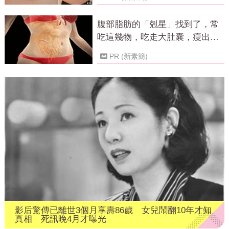
腹部脂肪的「剋星」找到了，常
吃這幾物，吃走大肚囊，瘦出小
蠻腰
PR (新素簡)
影后驚傳已離世3個月享壽86歲 女兒鬧翻10年才知
真相 死訊晚4月才曝光