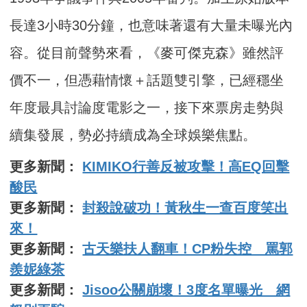
長達3小時30分鐘，也意味著還有大量未曝光內
容。從目前聲勢來看，《麥可傑克森》雖然評
價不一，但憑藉情懷＋話題雙引擎，已經穩坐
年度最具討論度電影之一，接下來票房走勢與
續集發展，勢必持續成為全球娛樂焦點。
更多新聞：
KIMIKO行善反被攻擊！高EQ回擊
酸民
更多新聞：
封殺說破功！黃秋生一查百度笑出
來！
更多新聞：
古天樂扶人翻車！CP粉失控 罵郭
羨妮綠茶
更多新聞：
Jisoo公關崩壞！3度名單曝光 網