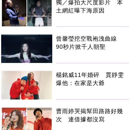
獨／爆拍大尺度影片 本
土網紅曝下海原因
曾馨瑩挖空戰袍洩曲線
90秒片掀千人朝聖
楊銘威11年婚碎 賈靜雯
爆他：在家是大爺
曹雨婷哭揭幫田路路好幾
次 連借據都沒寫