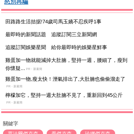
怒別再騙
田路路生活拮据!74歲司馬玉嬌不忍疾呼1事
最即時的新聞話題 追蹤訂閱三立新聞網
追蹤訂閱娛樂星聞 給你最即時的娛樂星鮮事
雞蛋加一物就能減掉大肚腩，堅持一週，腰細了，瘦到
你懷疑...
PR・新素簡
雞蛋加一物,瘦太快！溼氣排出了,大肚腩也偷偷溜走了
PR・新素簡
檸檬加它，堅持一週大肚腩不見了，重新回到45公斤
PR・新素簡
關鍵字
賈法爾傑克森
喬傑克森
珍娜傑克森