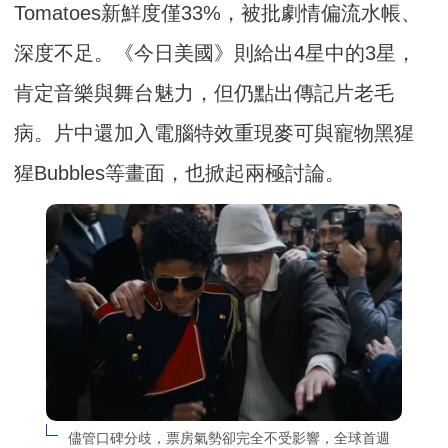
Tomatoes新鮮度僅33%，被批劇情偏流水帳、
深度不足。《今日美國》則給出4星中的3星，
肯定音樂與舞台魅力，但仍點出傳記片老毛
病。片中還加入電腦特效重現麥可與寵物黑猩
猩Bubbles等畫面，也掀起兩極討論。
儘管口碑分歧，票房氣勢卻完全不受影響，全球首週