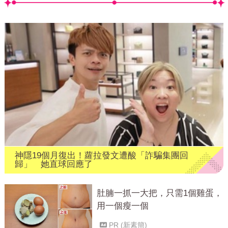
神隱19個月復出！蘿拉發文遭酸「詐騙集團回
歸」 她直球回應了
肚腩一抓一大把，只需1個雞蛋，
用一個瘦一個
PR (新素簡)