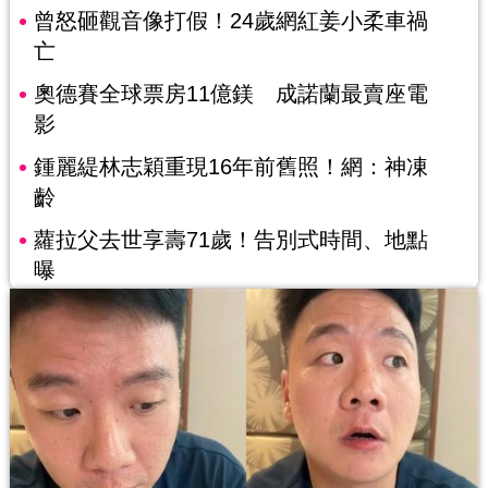
曾怒砸觀音像打假！24歲網紅姜小柔車禍
亡
奧德賽全球票房11億鎂 成諾蘭最賣座電
影
鍾麗緹林志穎重現16年前舊照！網：神凍
齡
蘿拉父去世享壽71歲！告別式時間、地點
曝