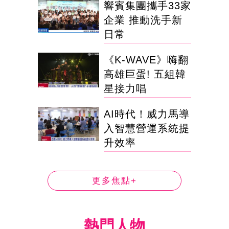
響賓集團攜手33家
企業 推動洗手新
日常
《K-WAVE》嗨翻
高雄巨蛋! 五組韓
星接力唱
AI時代！威力馬導
入智慧營運系統提
升效率
更多焦點+
熱門人物