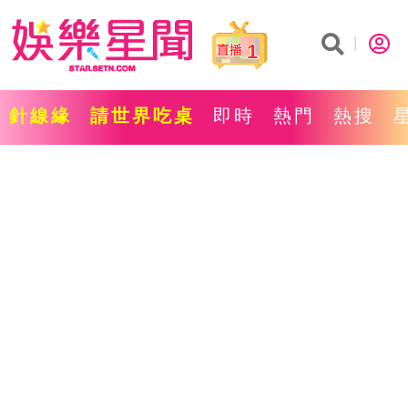
1
針線緣
請世界吃桌
即時
熱門
熱搜