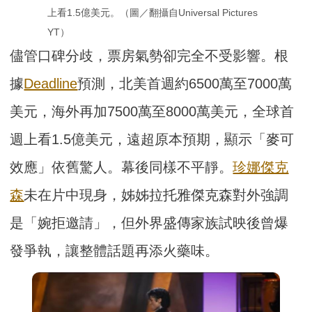
上看1.5億美元。（圖／翻攝自Universal Pictures 
YT）
儘管口碑分歧，票房氣勢卻完全不受影響。根
據
Deadline
預測，北美首週約6500萬至7000萬
美元，海外再加7500萬至8000萬美元，全球首
週上看1.5億美元，遠超原本預期，顯示「麥可
效應」依舊驚人。幕後同樣不平靜。
珍娜傑克
森
未在片中現身，姊姊拉托雅傑克森對外強調
是「婉拒邀請」，但外界盛傳家族試映後曾爆
發爭執，讓整體話題再添火藥味。