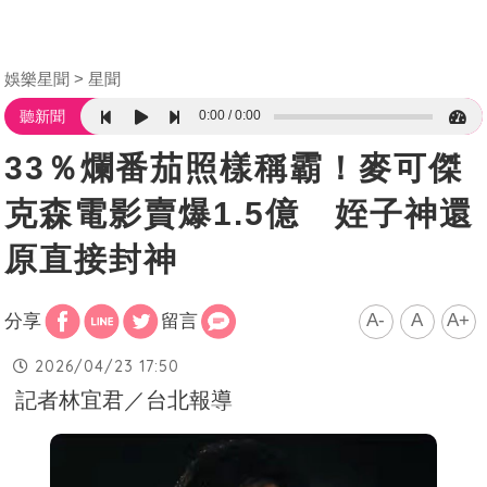
娛樂星聞
星聞
0:00
0:00
聽新聞
33％爛番茄照樣稱霸！麥可傑
克森電影賣爆1.5億 姪子神還
原直接封神
A-
A
A+
分享
留言
2026/04/23 17:50
記者林宜君／台北報導