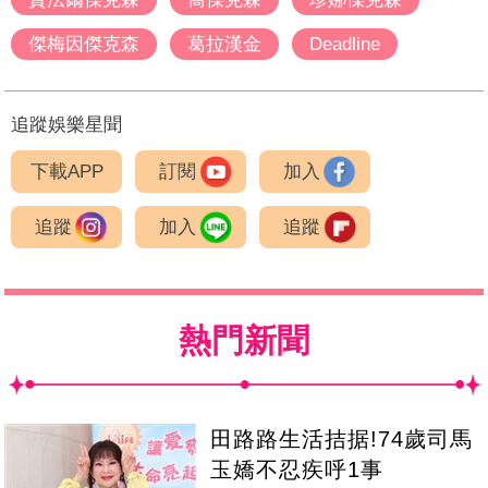
傑梅因傑克森
葛拉漢金
Deadline
追蹤娛樂星聞
下載APP
訂閱
加入
追蹤
加入
追蹤
熱門新聞
田路路生活拮据!74歲司馬
玉嬌不忍疾呼1事