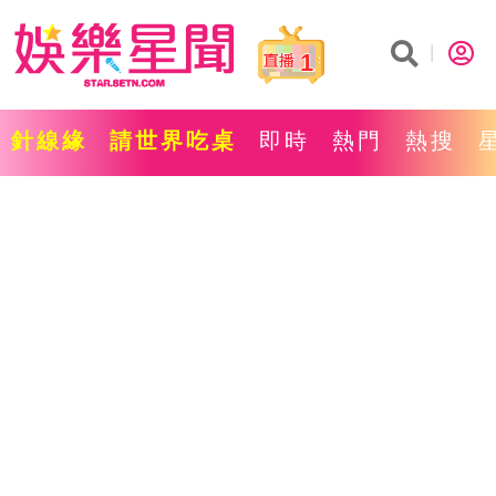
1
針線緣
請世界吃桌
即時
熱門
熱搜