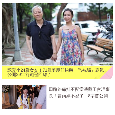
認愛小24歲女友！71歲姜厚任挨酸「恐被騙」霸氣
公開39年前鐵證回應了
田路路痛批不配當演藝工會理事
長！曹雨婷不忍了 8字首公開發
聲