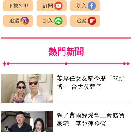
下載APP
訂閱
加入
追蹤
加入
追蹤
熱門新聞
姜厚任女友稱學歷「3碩1
博」 台大發聲了
獨／曹雨婷爆拿工會錢買
豪宅 李亞萍發聲