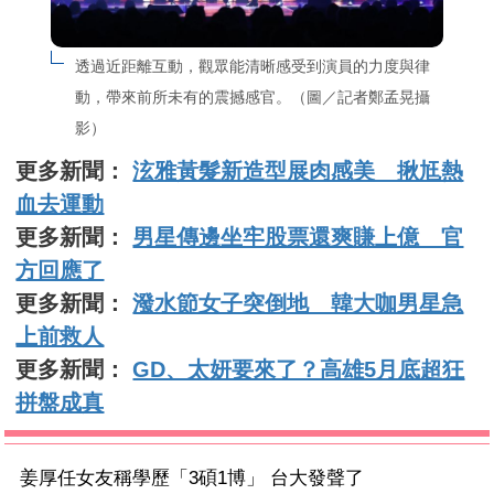
透過近距離互動，觀眾能清晰感受到演員的力度與律
動，帶來前所未有的震撼感官。（圖／記者鄭孟晃攝
影）
更多新聞：
泫雅黃髮新造型展肉感美 揪尪熱
血去運動
更多新聞：
男星傳邊坐牢股票還爽賺上億 官
方回應了
更多新聞：
潑水節女子突倒地 韓大咖男星急
上前救人
更多新聞：
GD、太妍要來了？高雄5月底超狂
拼盤成真
姜厚任女友稱學歷「3碩1博」 台大發聲了