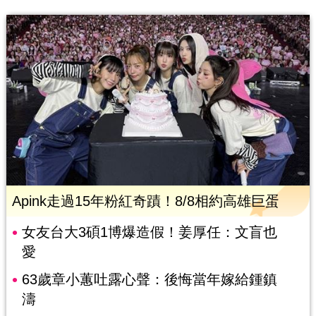
Apink走過15年粉紅奇蹟！8/8相約高雄巨蛋
女友台大3碩1博爆造假！姜厚任：文盲也
愛
63歲章小蕙吐露心聲：後悔當年嫁給鍾鎮
濤