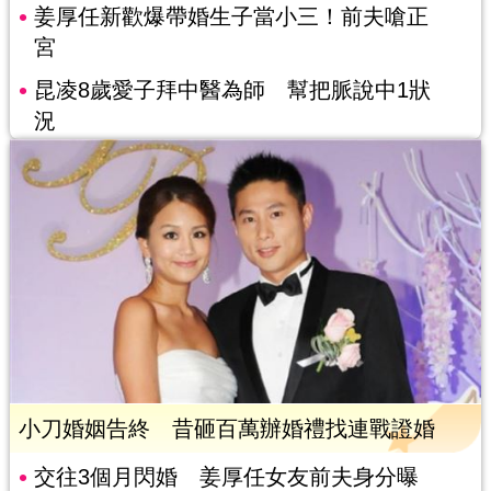
姜厚任新歡爆帶婚生子當小三！前夫嗆正
宮
昆凌8歲愛子拜中醫為師 幫把脈說中1狀
況
小刀婚姻告終 昔砸百萬辦婚禮找連戰證婚
交往3個月閃婚 姜厚任女友前夫身分曝