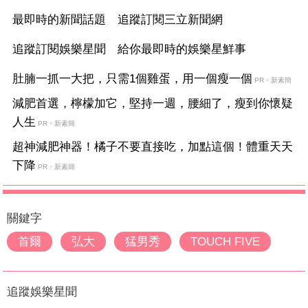
最即時的新聞話題 追蹤訂閱三立新聞網
追蹤訂閱娛樂星聞 給你最即時的娛樂星鮮事
肚腩一抓一大把，只需1個雞蛋，用一個瘦一個
PR・新素簡
減肥首選，檸檬加它，堅持一週，腰細了，瘦到你懷疑
人生
PR・新素簡
超神減肥神器！橘子不要直接吃，加點這個！體重天天
下降
PR・新素簡
關鍵字
首爾
弘大
猛男秀
TOUCH FIVE
追蹤娛樂星聞