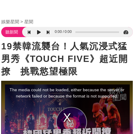
娛樂星聞
星聞
0:00
0:00
聽新聞
19禁韓流襲台！人氣沉浸式猛
男秀《TOUCH FIVE》超近開
撩 挑戰慾望極限
This
is
a
The media could not be loaded, either because the server or
modal
window.
network failed or because the format is not supported.