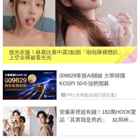
脫光衣服！林襄比賽中露2點開「啦啦隊裸體趴」
上空全裸被看光光
009829掌握AI關鍵 大華韓國
KOSPI 50今強勢開募
PR (大華銀全能行銷方案)
突爆家裡超有錢！182萬HOOK驚
認「其實我是男的」 結局神反
轉網傻眼