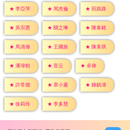
★
李亞萍
★
周杰倫
★
田路路
★
吳宗憲
★
關之琳
★
陳泰銘
★
馬清偉
★
王國旌
★
陳美琪
★
宣云
★
卓偉
★
潘瑋柏
★
許常德
★
章小蕙
★
鍾鎮濤
★
徐莉玲
★
李多慧