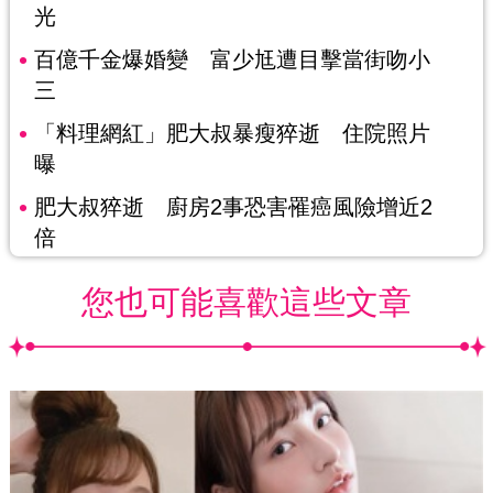
光
百億千金爆婚變 富少尪遭目擊當街吻小
三
「料理網紅」肥大叔暴瘦猝逝 住院照片
曝
肥大叔猝逝 廚房2事恐害罹癌風險增近2
倍
您也可能喜歡這些文章