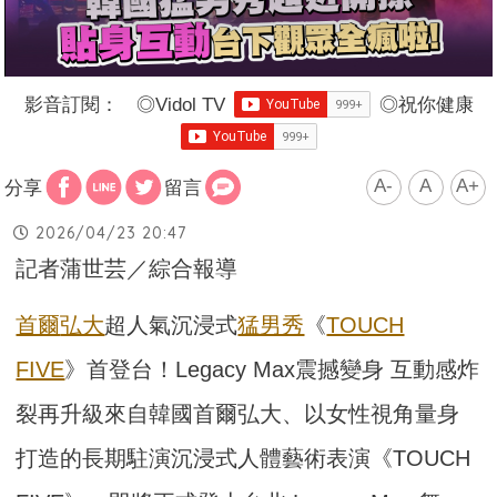
影音訂閱：
◎
Vidol TV
◎
祝你健康
A-
A
A+
分享
留言
2026/04/23 20:47
記者蒲世芸／綜合報導
首爾
弘大
超人氣沉浸式
猛男秀
《
TOUCH
FIVE
》首登台！Legacy Max震撼變身 互動感炸
裂再升級來自韓國首爾弘大、以女性視角量身
打造的長期駐演沉浸式人體藝術表演《TOUCH