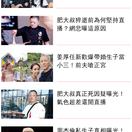
肥大叔猝逝前為何堅持直
播？網悲曝這原因
姜厚任新歡爆帶婚生子當
小三！前夫嗆正宮
肥大叔真正死因疑曝光！
氣色超差還開直播
周杰倫私生子真相曝光！