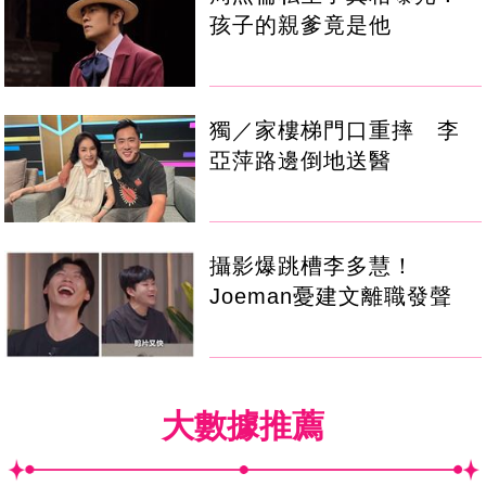
孩子的親爹竟是他
獨／家樓梯門口重摔 李
亞萍路邊倒地送醫
攝影爆跳槽李多慧！
Joeman憂建文離職發聲
大數據推薦