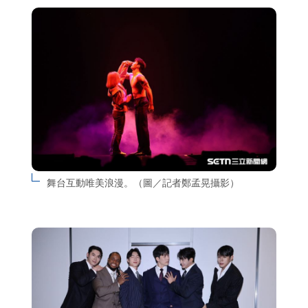
舞台互動唯美浪漫。（圖／記者鄭孟晃攝影）