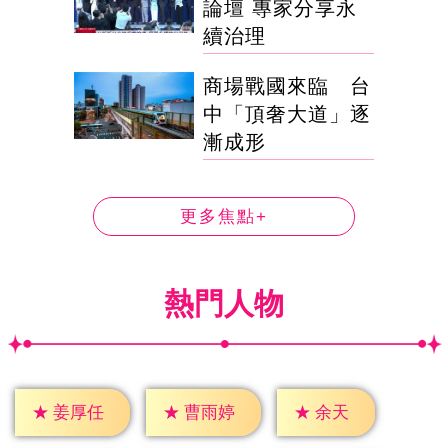
論壇 專家分享永
續治理
商場戰國來臨 台
中「頂奢大道」逐
漸成形
更多焦點+
熱門人物
★
余天
★
姜厚任
★
曹雨婷