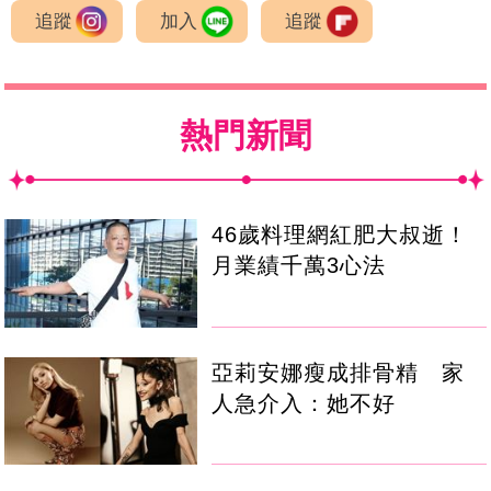
追蹤
加入
追蹤
熱門新聞
46歲料理網紅肥大叔逝！
月業績千萬3心法
亞莉安娜瘦成排骨精 家
人急介入：她不好