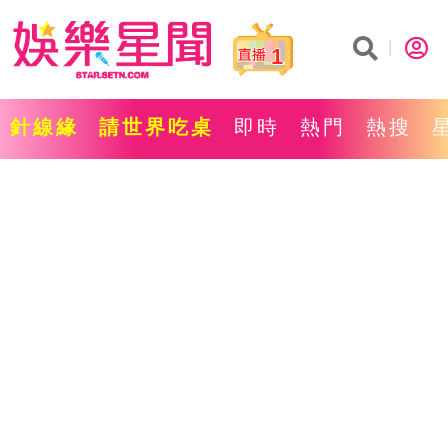
1
針線緣
請世界吃桌
即時
熱門
熱搜