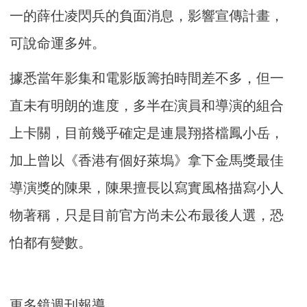
一的薛仕凌閃兵的負面消息，影響宣傳計畫，
可說命運多舛。
據悉當年影集和電影版籌拍時間差不多，但一
直未有明朗的進度，多半在演員和導演的組合
上卡關，目前幾乎確定是連晨翔搭檔鳳小岳，
加上曾以《香港有個好萊塢》拿下金馬獎最佳
導演獎的陳果，陳果擅長以寫實風格描寫小人
物著稱，只是目前官方尚未公布最後人選，恐
怕都有變數。
更多鏡週刊報導