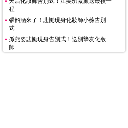
天后化妝師告別式！江美琪素顏送最後一
程
張韶涵來了！悲慟現身化妝師小薇告別
式
孫燕姿悲慟現身告別式！送別摯友化妝
師