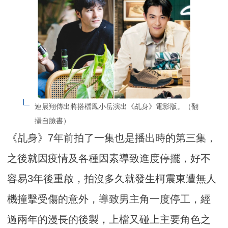
連晨翔傳出將搭檔鳳小岳演出《乩身》電影版。（翻
攝自臉書）
《乩身》7年前拍了一集也是播出時的第三集，
之後就因疫情及各種因素導致進度停擺，好不
容易3年後重啟，拍沒多久就發生柯震東遭無人
機撞擊受傷的意外，導致男主角一度停工，經
過兩年的漫長的後製，上檔又碰上主要角色之