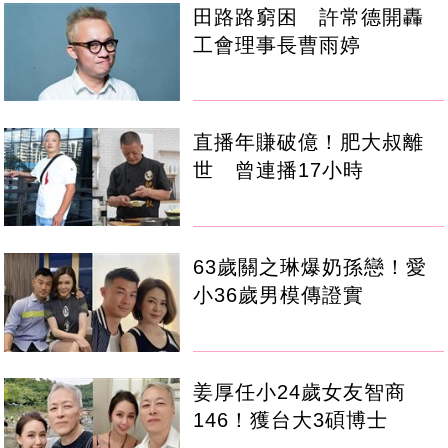
田路路窮困 許常德開轟
工會理事長曹雨婷
直播年賺破億！肥大叔離
世 曾連播17小時
63歲關之琳爆奶孫戀！愛
小36歲男模傳證實
姜厚任小24歲女友智商
146！獲台大3碩博士