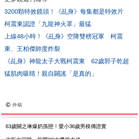
3200顆特效鏡頭！《乩身》每集都是特效片
柯震東認證「九龍神火罩」最猛
上線48小時！《乩身》空降雙榜冠軍 柯震
東、王柏傑帥度炸裂
《乩身》神龍太子大戰柯震東 62歲郭子乾超
猛肌肉吸睛！親自闢謠「是真的」
外稿
63歲關之琳爆奶孫戀！愛小36歲男模傳證實