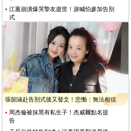
江蕙崩潰爆哭摯友逝世！淚喊怕參加告別
式
張韶涵赴告別式後又發文！悲慟：無法相信
周杰倫被抹黑有私生子！杰威爾點名提
告