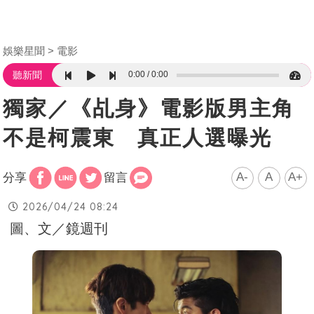
娛樂星聞
電影
0:00
0:00
聽新聞
獨家／《乩身》電影版男主角
不是柯震東 真正人選曝光
A-
A
A+
分享
留言
2026/04/24 08:24
圖、文／鏡週刊