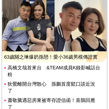
63歲關之琳爆奶孫戀！愛小36歲男模傳證實
高橋文哉首來台 &TEAM成員K錄影喊話台
粉
狄鶯離開台灣散心 孫鵬首度鬆口談近況
了
蕭敬騰遇惡房東被寄存證信函！喜鵲回應
了