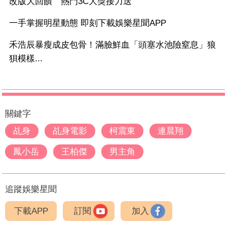
改版大回饋 熱門3C大獎接力送
一手掌握明星動態 即刻下載娛樂星聞APP
禾浩辰暴瘦成皮包骨！滿臉鮮血「頭塞水池險窒息」狼
狽模樣...
關鍵字
乩身
乩身電影
柯震東
連晨翔
鳳小岳
王柏傑
男主角
追蹤娛樂星聞
下載APP
訂閱
加入