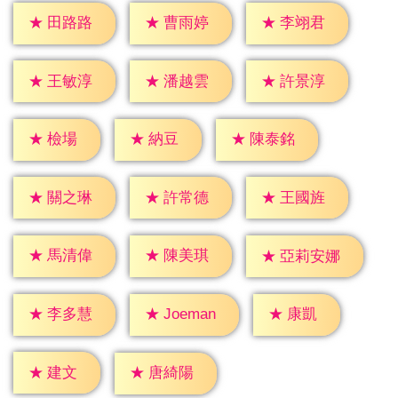
★
田路路
★
曹雨婷
★
李翊君
★
王敏淳
★
潘越雲
★
許景淳
★
檢場
★
納豆
★
陳泰銘
★
關之琳
★
許常德
★
王國旌
★
馬清偉
★
陳美琪
★
亞莉安娜
★
康凱
★
李多慧
★
Joeman
★
建文
★
唐綺陽