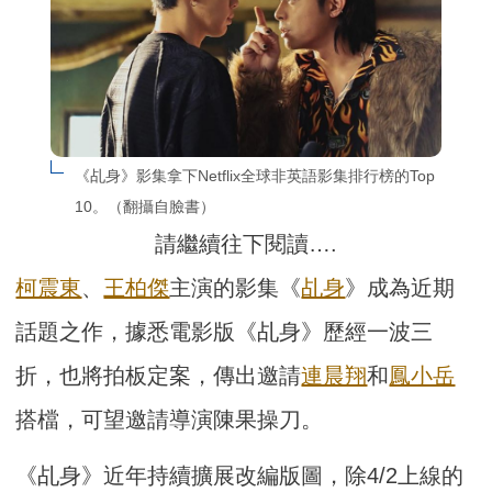
《乩身》影集拿下Netflix全球非英語影集排行榜的Top 
10。（翻攝自臉書）
請繼續往下閱讀….
柯震東
、
王柏傑
主演的影集《
乩身
》成為近期
話題之作，據悉電影版《乩身》歷經一波三
折，也將拍板定案，傳出邀請
連晨翔
和
鳳小岳
搭檔，可望邀請導演陳果操刀。
《乩身》近年持續擴展改編版圖，除4/2上線的