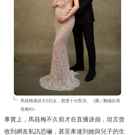
馬筱梅避談大S兒女，態度十分堅決。（圖／翻攝自馬
筱梅IG）
事實上，馬筱梅不久前才在直播淚崩，坦言曾
收到網友私訊恐嚇，甚至牽連到她與兒子的生