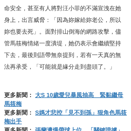
命安全，甚至有人將對汪小菲的不滿宣洩在她
身上，出言威脅：「因為妳嫁給妳老公，所以
妳也要去死」。面對排山倒海的網路攻擊，儘
管馬筱梅情緒一度潰堤，她仍表示會繼續堅持
下去，最後則語帶無奈提到，若有一天真的無
法再承受，「可能就是緣分走到盡頭了。」
更多新聞：
大S 10歲愛兒暴風抽高 緊黏繼母
馬筱梅
更多新聞：
S媽才悲控「見不到孫」狠角色馬筱
梅出手
更多新聞：
張蘭遭爆帶球上位 「關鍵證據」