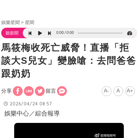
娛樂星聞
星聞
0:00
0:00
聽新聞
馬筱梅收死亡威脅！直播「拒
談大S兒女」變臉嗆：去問爸爸
跟奶奶
A-
A
A+
分享
留言
2026/04/24 08:57
娛樂中心／綜合報導