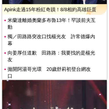
Apink走過15年粉紅奇蹟！8/8相約高雄巨蛋
米蘭達離婚奧蘭多布魯13年！罕談前夫互
動
獨／田路路突改口找楊光友 許常德爆內
幕
向姜厚任道歉 田路路：我要找的是楊光
友
拋開阿湯哥光環 20歲舒莉初登台網改
口