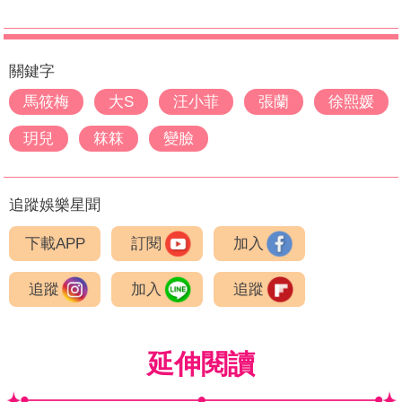
關鍵字
馬筱梅
大S
汪小菲
張蘭
徐熙媛
玥兒
箖箖
變臉
追蹤娛樂星聞
下載APP
訂閱
加入
追蹤
加入
追蹤
延伸閱讀