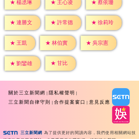
★
楊丞琳
★
王心凌
★
蔡依珊
★
連勝文
★
許常德
★
徐莉玲
★
王凱
★
林伯實
★
吳宗憲
★
甘比
★
劉鑾雄
關於三立新聞網
隱私權聲明
三立新聞自律守則
合作提案窗口
意見反應
三立新聞網
為了提供更好的閱讀內容，我們使用相關網站技
Copyright ©2026 Sanlih E-Television All Rights