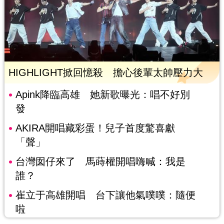
HIGHLIGHT掀回憶殺 擔心後輩太帥壓力大
Apink降臨高雄 她新歌曝光：唱不好別
發
AKIRA開唱藏彩蛋！兒子首度驚喜獻
「聲」
台灣囡仔來了 馬蒔權開唱嗨喊：我是
誰？
崔立于高雄開唱 台下讓他氣噗噗：隨便
啦