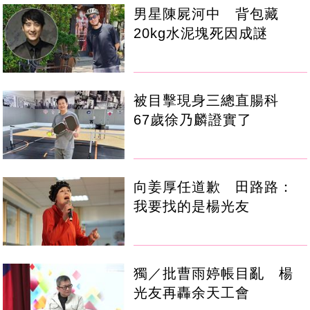
男星陳屍河中 背包藏
20kg水泥塊死因成謎
被目擊現身三總直腸科
67歲徐乃麟證實了
向姜厚任道歉 田路路：
我要找的是楊光友
獨／批曹雨婷帳目亂 楊
光友再轟余天工會