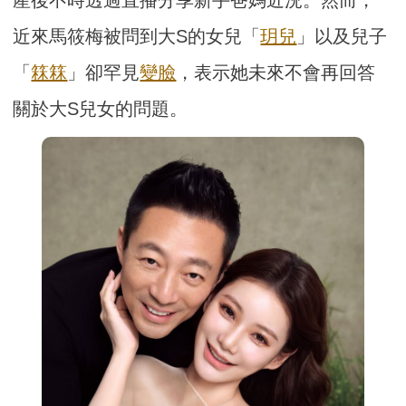
產後不時透過直播分享新手爸媽近況。然而，
近來馬筱梅被問到大S的女兒「
玥兒
」以及兒子
「
箖箖
」卻罕見
變臉
，表示她未來不會再回答
關於大S兒女的問題。