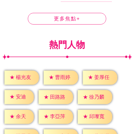
更多焦點+
熱門人物
★
楊光友
★
曹雨婷
★
姜厚任
★
安迪
★
田路路
★
徐乃麟
★
余天
★
李亞萍
★
邱瓈寬