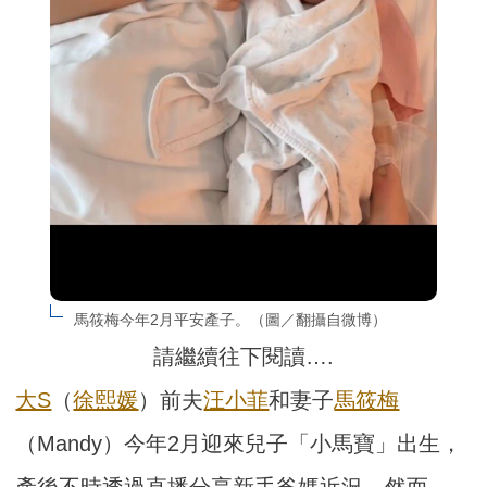
馬筱梅今年2月平安產子。（圖／翻攝自微博）
請繼續往下閱讀….
大S
（
徐熙媛
）前夫
汪小菲
和妻子
馬筱梅
（Mandy）今年2月迎來兒子「小馬寶」出生，