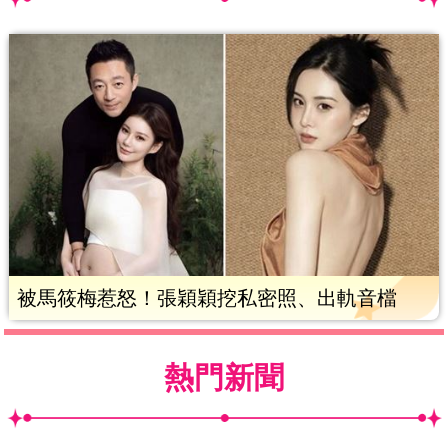
被馬筱梅惹怒！張穎穎挖私密照、出軌音檔
熱門新聞