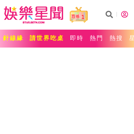
1
針線緣
請世界吃桌
即時
熱門
熱搜