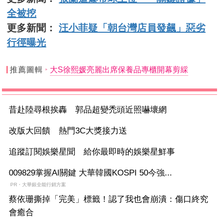
全被挖
更多新聞：
汪小菲疑「朝台灣店員發飆」惡劣
行徑曝光
推薦圖輯
大S徐熙媛亮麗出席保養品專櫃開幕剪綵
昔赴陸尋根挨轟 郭品超變禿頭近照嚇壞網
改版大回饋 熱門3C大獎接力送
追蹤訂閱娛樂星聞 給你最即時的娛樂星鮮事
009829掌握AI關鍵 大華韓國KOSPI 50今強...
PR・大華銀全能行銷方案
蔡依珊撕掉「完美」標籤！認了我也會崩潰：傷口終究
會癒合