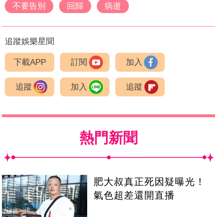
不要告別
回歸
病逝
追蹤娛樂星聞
下載APP
訂閱
加入
追蹤
加入
追蹤
熱門新聞
肥大叔真正死因疑曝光！
氣色超差還開直播