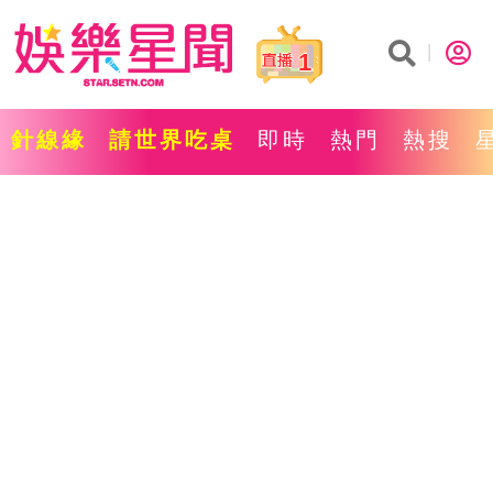
1
針線緣
請世界吃桌
即時
熱門
熱搜