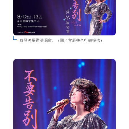
蔡琴將舉辦演唱會。（圖／宜辰整合行銷提供）