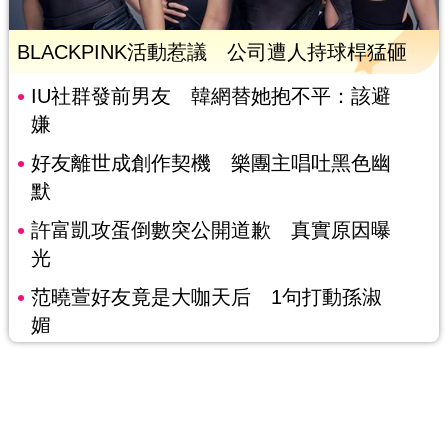
BLACKPINK活動惹議 公司遭人持球桿猛砸
IU社群發前男友 韓網替她抱不平：該避
嫌
好友離世成創作契機 樂團主唱吐黑色幽
默
許富凱攻蛋倒數突公開道歉 真實原因曝
光
范曉萱好友竟是大咖天后 1句打動孫淑
媚