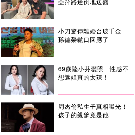
亞萍路邊倒地送醫
小刀驚傳離婚台玻千金
孫德榮鬆口回應了
69歲陸小芬曬照 性感不
想遮姐真的太辣！
周杰倫私生子真相曝光！
孩子的親爹竟是他