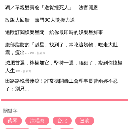
獨／單親雙寶爸「送貨撞死人」 法官開恩
改版大回饋 熱門3C大獎接力送
追蹤訂閱娛樂星聞 給你最即時的娛樂星鮮事
腹部脂肪的「剋星」找到了，常吃這幾物，吃走大肚
囊，瘦出...
PR・新素簡
減肥首選，檸檬加它，堅持一週，腰細了，瘦到你懷疑
人生
PR・新素簡
田路路晚景淒涼！許常德開轟工會理事長曹雨婷不忍
了：別只...
關鍵字
蔡琴
演唱會
台北
巡演