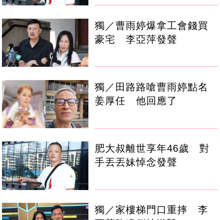
獨／曹雨婷爆拿工會錢買
豪宅 李亞萍發聲
獨／田路路嗆曹雨婷點名
姜厚任 他回應了
肥大叔離世享年46歲 對
手丟丟妹悼念發聲
獨／家樓梯門口重摔 李