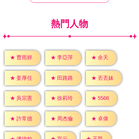
熱門人物
★
余天
★
曹雨婷
★
李亞萍
★
姜厚任
★
田路路
★
丟丟妹
★
5566
★
吳宗憲
★
徐莉玲
★
卓偉
★
許常德
★
周杰倫
★
宣云
★
王凱