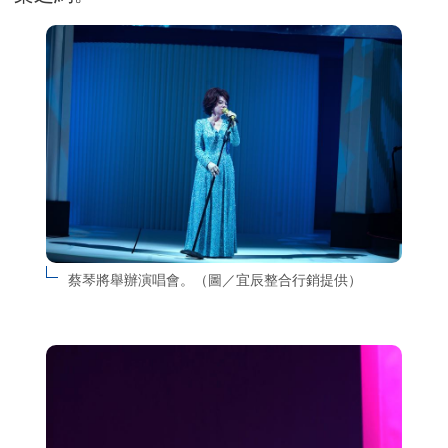
蔡琴將舉辦演唱會。（圖／宜辰整合行銷提供）