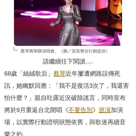
蔡琴將舉辦演唱會。（圖／宜辰整合行銷提供）
請繼續往下閱讀….
68歲「絲絨歌后」
蔡琴
近年屢遭網路誤傳死
訊，她幽默回應：「我不是復活3次了，我還害
怕什麼？」親自吐露近況破除謠言，同時宣布
將於9月重返台北開唱《
不要告別
》
巡演
加演
場，以實際行動證明狀態依舊，與歌迷再續音
樂之約。