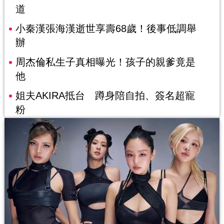
道
小秦漢張海漢逝世享壽68歲！後事低調舉
辦
周杰倫私生子真相曝光！孩子的親爹竟是
他
姐夫AKIRA抵台 蹲身陪自拍、簽名超寵
粉