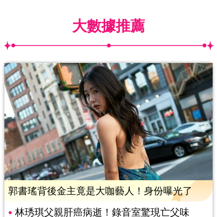
大數據推薦
郭書瑤背後金主竟是大咖藝人！身份曝光了
林琇琪父親肝癌病逝！錄音室驚現亡父味