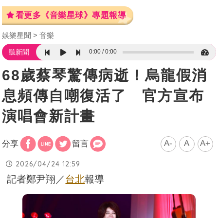
看更多《音樂星球》專題報導
娛樂星聞
音樂
0:00
0:00
聽新聞
68歲蔡琴驚傳病逝！烏龍假消
息頻傳自嘲復活了 官方宣布
演唱會新計畫
A-
A
A+
分享
留言
2026/04/24 12:59
記者鄭尹翔／
台北
報導