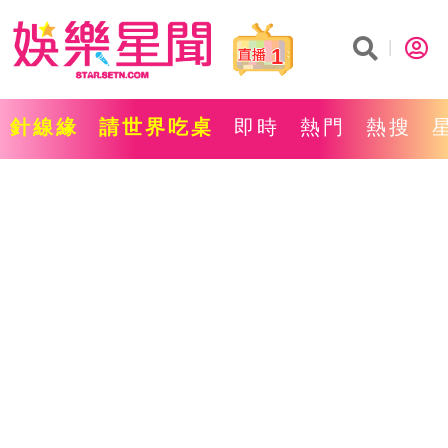
1
針線緣
請世界吃桌
即時
熱門
熱搜