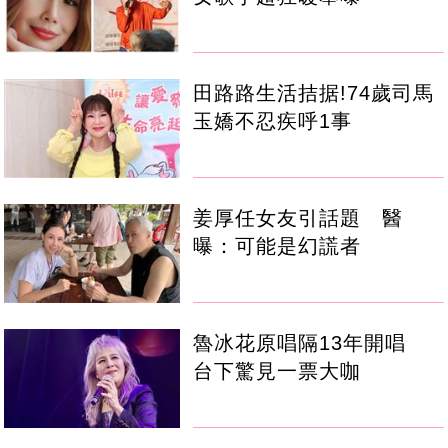
田路路生活拮据!74歲司馬
玉嬌不忍疾呼1事
姜厚任女友引話題 醫
曝：可能是幻謊者
魯冰花原唱隔13年開唱
台下驚見一票大咖