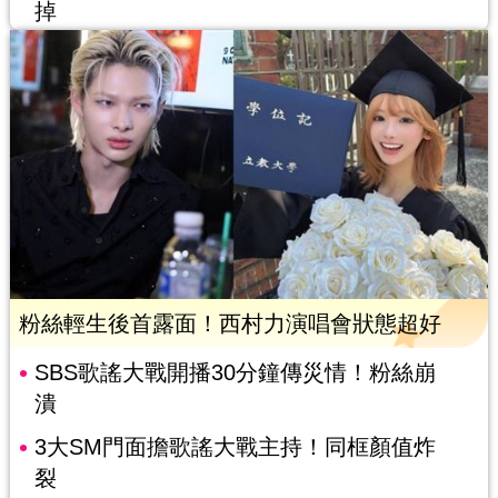
掉
粉絲輕生後首露面！西村力演唱會狀態超好
SBS歌謠大戰開播30分鐘傳災情！粉絲崩
潰
3大SM門面擔歌謠大戰主持！同框顏值炸
裂