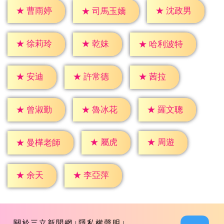
★
曹雨婷
★
沈政男
★
司馬玉嬌
★
乾妹
★
徐莉玲
★
哈利波特
★
安迪
★
茜拉
★
許常德
★
曾淑勤
★
魯冰花
★
羅文聰
★
屬虎
★
周遊
★
曼樺老師
★
余天
★
李亞萍
關於三立新聞網
隱私權聲明