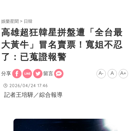
娛樂星聞
日韓
高雄超狂韓星拼盤遭「全台最
大黃牛」冒名賣票！寬姐不忍
了：已蒐證報警
A-
A
A+
分享
留言
2026/04/24 17:46
記者王培驊／綜合報導