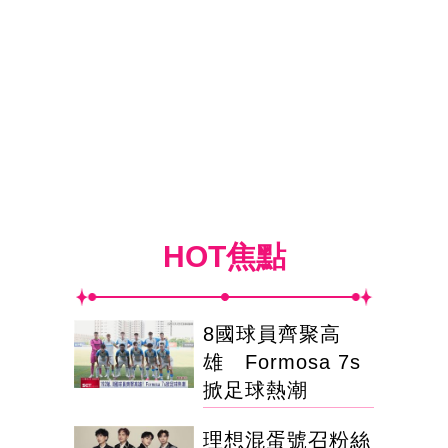
HOT焦點
8國球員齊聚高
雄 Formosa 7s
掀足球熱潮
理想混蛋號召粉絲