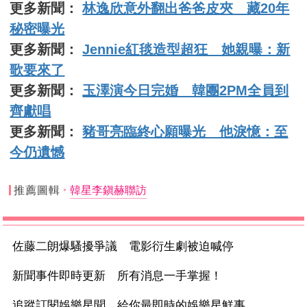
更多新聞：
林逸欣意外翻出爸爸皮夾 藏20年
秘密曝光
更多新聞：
Jennie紅毯造型超狂 她親曝：新
歌要來了
更多新聞：
玉澤演今日完婚 韓團2PM全員到
齊獻唱
更多新聞：
豬哥亮臨終心願曝光 他淚憶：至
今仍遺憾
推薦圖輯
韓星李鎭赫聯訪
佐藤二朗爆騷擾爭議 電影衍生劇被迫喊停
新聞事件即時更新 所有消息一手掌握！
追蹤訂閱娛樂星聞 給你最即時的娛樂星鮮事