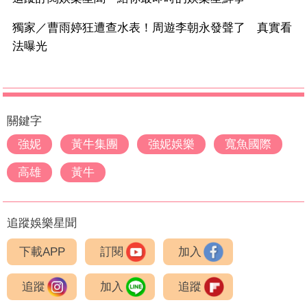
獨家／曹雨婷狂遭查水表！周遊李朝永發聲了 真實看
法曝光
關鍵字
強妮
黃牛集團
強妮娛樂
寬魚國際
高雄
黃牛
追蹤娛樂星聞
下載APP
訂閱
加入
追蹤
加入
追蹤