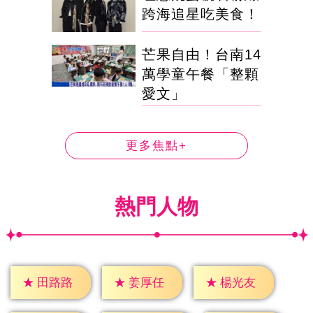
跨海追星吃美食！
芒果自由！台南14
萬學童午餐「整顆
愛文」
更多焦點+
熱門人物
★
田路路
★
姜厚任
★
楊光友