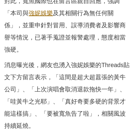
對此，寬魚國際也在留言區親自回應，強調
「本司與
強妮娛樂
及其相關行為無任何關
係」，並重申針對冒用、誤導消費者及影響商
譽等情況，已著手蒐證並報警處理，態度相當
強硬。
消息曝光後，網友也湧入強妮娛樂的Threads貼
文下方留言表示，「這間是超大超囂張的黃牛
公司」、「上次演唱會取消退款拖快一年」、
「哇黃牛之光耶」、「真好奇要多硬的背景才
能這樣搞」、「要被寬魚告了啦」，相關風波
持續延燒。