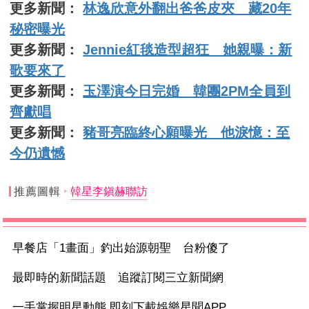
更多新聞：
林逸欣意外翻出爸爸皮夾 藏20年
秘密曝光
更多新聞：
Jennie紅毯造型超狂 她親曝：新
歌要來了
更多新聞：
玉澤演今日完婚 韓團2PM全員到
齊獻唱
更多新聞：
豬哥亮臨終心願曝光 他淚憶：至
今仍遺憾
推薦圖輯
韓星李鎭赫聯訪
早餐店「1畫面」釣出始源朝聖 台粉傻了
最即時的新聞話題 追蹤訂閱三立新聞網
一手掌握明星動態 即刻下載娛樂星聞APP