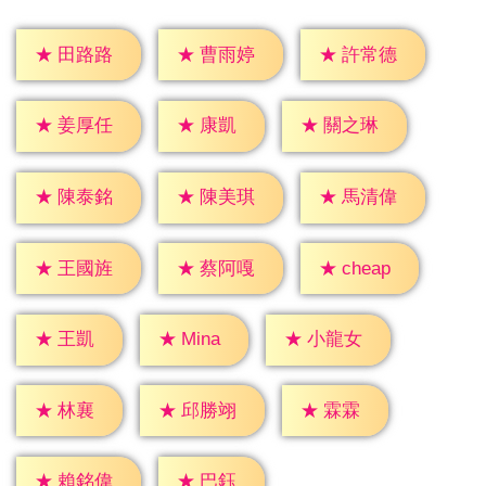
★
田路路
★
曹雨婷
★
許常德
★
康凱
★
姜厚任
★
關之琳
★
陳泰銘
★
陳美琪
★
馬清偉
★
cheap
★
王國旌
★
蔡阿嘎
★
王凱
★
Mina
★
小龍女
★
林襄
★
霖霖
★
邱勝翊
★
巴鈺
★
賴銘偉