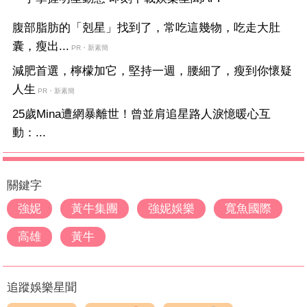
腹部脂肪的「剋星」找到了，常吃這幾物，吃走大肚
囊，瘦出...
PR・新素簡
減肥首選，檸檬加它，堅持一週，腰細了，瘦到你懷疑
人生
PR・新素簡
25歲Mina遭網暴離世！曾並肩追星路人淚憶暖心互
動：...
關鍵字
強妮
黃牛集團
強妮娛樂
寬魚國際
高雄
黃牛
追蹤娛樂星聞