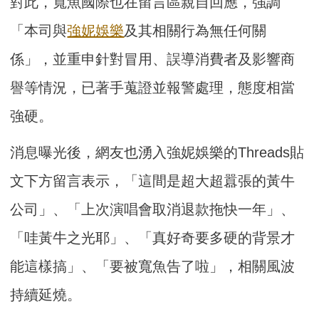
對此，寬魚國際也在留言區親自回應，強調
「本司與
強妮娛樂
及其相關行為無任何關
係」，並重申針對冒用、誤導消費者及影響商
譽等情況，已著手蒐證並報警處理，態度相當
強硬。
消息曝光後，網友也湧入強妮娛樂的Threads貼
文下方留言表示，「這間是超大超囂張的黃牛
公司」、「上次演唱會取消退款拖快一年」、
「哇黃牛之光耶」、「真好奇要多硬的背景才
能這樣搞」、「要被寬魚告了啦」，相關風波
持續延燒。