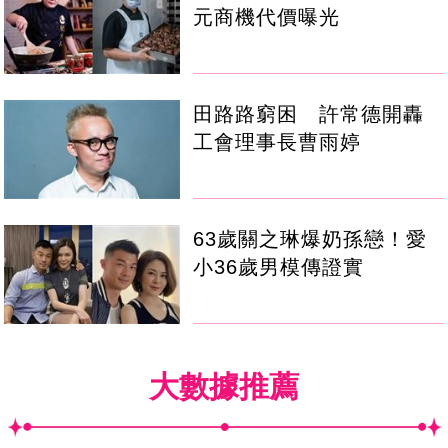
元商機代價曝光
田路路窮困 許常德開轟
工會理事長曹雨婷
63歲關之琳爆奶孫戀！愛
小36歲男模傳證實
大數據推薦