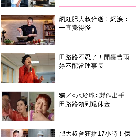
網紅肥大叔猝逝！網淚：
一直覺得怪
田路路不忍了！開轟曹雨
婷不配當理事長
獨／<水玲瓏>製作出手
田路路領到退休金
肥大叔曾狂播17小時！億