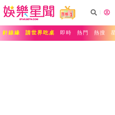
1
針線緣
請世界吃桌
即時
熱門
熱搜