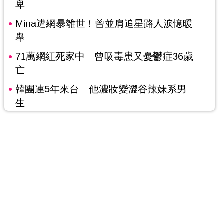
卑
Mina遭網暴離世！曾並肩追星路人淚憶暖
舉
71萬網紅死家中 曾吸毒患又憂鬱症36歲
亡
韓團連5年來台 他濃妝變澀谷辣妹系男
生