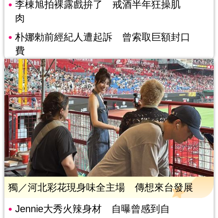
李棟旭拍裸露戲拚了 戒酒半年狂操肌
肉
朴娜勑前經紀人遭起訴 曾索取巨額封口
費
獨／河北彩花現身味全主場 傳想來台發展
Jennie大秀火辣身材 自曝曾感到自