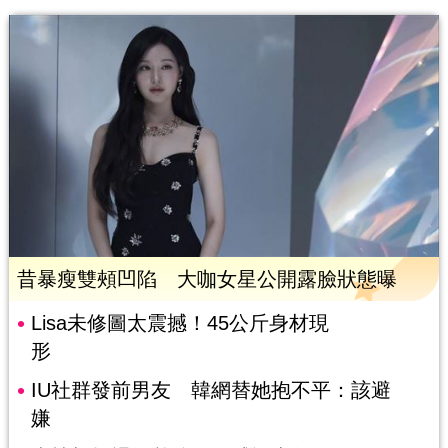
昔暴瘦雙頰凹陷 大咖女星公開露臉狀態曝
Lisa未修圖太震撼！45公斤身材現
形
IU社群發前男友 韓網替她抱不平：該避
嫌