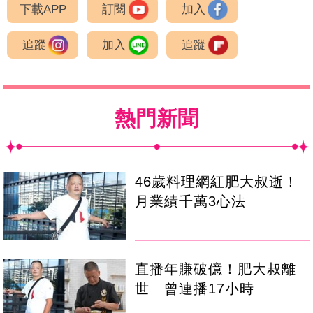
下載APP
訂閱
加入
追蹤
加入
追蹤
熱門新聞
46歲料理網紅肥大叔逝！
月業績千萬3心法
直播年賺破億！肥大叔離
世 曾連播17小時