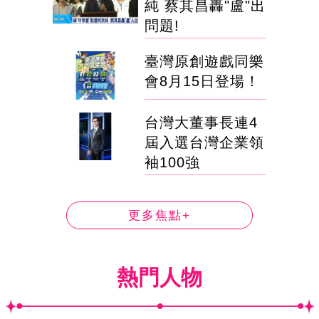
純 蔡其昌轟"盧"出
問題!
臺灣原創遊戲同樂
會8月15日登場！
台灣大董事長連4
屆入選台灣企業領
袖100強
更多焦點+
熱門人物