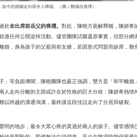
，如今的婚姻走向卻令人唏噓。（圖／翻攝自微博）
過於
未出席前岳父的喪禮。
對此，陳曉方面解釋稱，陳妍希
錯過任何公開追悼活動。儘管團隊試圖還原事實，但部分網
離婚，身為孩子的父親與前女婿，若因形式問題而缺席，難
子」等負面傳聞，陳曉團隊也嚴正強調，雙方是「和平離婚
兩人走向分離的主因或許在於性格的巨大分歧：陳妍希熱情
難以跨越的溝通鴻溝，最終讓這段佳話走向了分居與破裂。
聲明的地步，最令大眾心疼的莫過於兩人的孩子。儘管感情
粉絲所期盼的，即便無法白頭偕老，至少在散場時能保留最