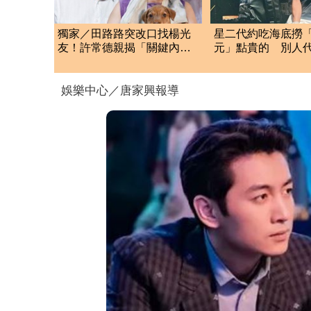
獨家／田路路突改口找楊光
星二代約吃海底撈「
友！許常德親揭「關鍵內
元」點貴的 別人
幕」再轟曹雨婷
他從不還
娛樂中心／唐家興報導