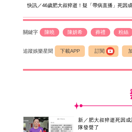
快訊／46歲肥大叔猝逝！疑「帶病直播」死因成謎
關鍵字
陳曉
陳妍希
葬禮
粉絲
追蹤娛樂星聞
下載APP
訂閱
新／肥大叔猝逝死因成
隊發聲了