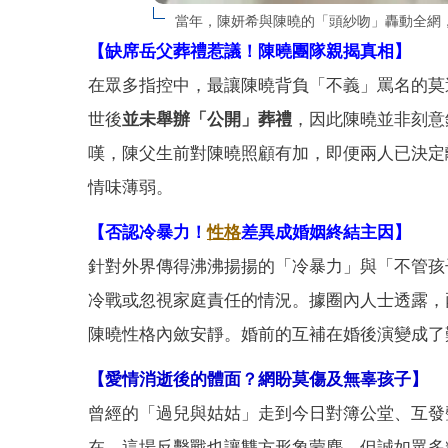
當年，陳妍希與陳曉的「頭紗吻」轟動全網
【缺席岳父葬禮惹議！陳曉團隊親揭真相】
在眾多指控中，最讓陳曉背負「不義」罵名的莫
世後
並未舉辦「公開」葬禮
，因此陳曉並非刻意
嘆，陳父生前對陳曉照顧有加，即便兩人已決定
情味薄弱。
【否認冷暴力！
性格
差異成婚姻終結主因】
針對外界傳得沸沸揚揚的「冷暴力」與「不管孩
冷戰或忽視家庭責任的情況。據圈內人士透露，
陳曉性格內斂安靜。婚前的互補在婚後演變成了
【愛情消逝後的體面？網盼莫傷及無辜孩子】
曾經的「過兒與姑姑」走到今日對簿公堂、互發
在，這場反擊戰也讓雙方形象蒙塵，但誠如眾多