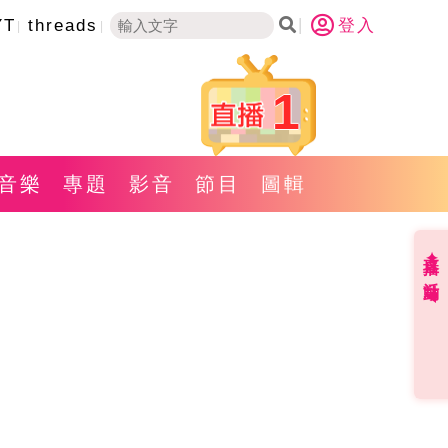
YT
threads
登入
1
音樂
專題
影音
節目
圖輯
直播✦活動