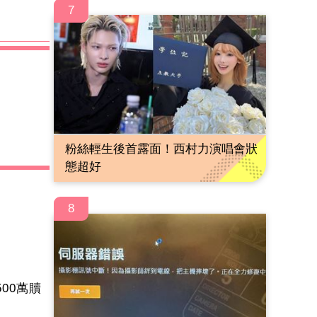
7
粉絲輕生後首露面！西村力演唱會狀
態超好
8
00萬贖