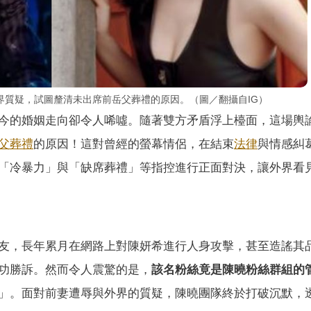
界質疑，試圖釐清未出席前岳父葬禮的原因。（圖／翻攝自IG）
今的婚姻走向卻令人唏噓。隨著雙方矛盾浮上檯面，這場輿
父
葬禮
的原因！這對曾經的螢幕情侶，在結束
法律
與情感糾
「冷暴力」與「缺席葬禮」等指控進行正面對決，讓外界看
友，長年累月在網路上對陳妍希進行人身攻擊，甚至造謠其
功勝訴。然而令人震驚的是，
該名粉絲竟是陳曉粉絲群組的
」。面對前妻遭辱與外界的質疑，陳曉團隊終於打破沉默，