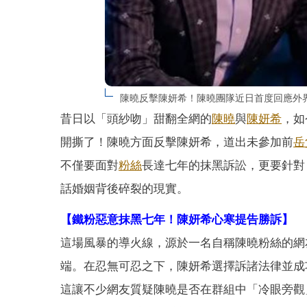
陳曉反擊陳妍希！陳曉團隊近日首度回應外
昔日以「頭紗吻」甜翻全網的
陳曉
與
陳妍希
，如
開撕了！陳曉方面反擊陳妍希，道出未參加前
岳
不僅要面對
粉絲
長達七年的抹黑訴訟，更要針對
話婚姻背後碎裂的現實。
【鐵粉惡意抹黑七年！陳妍希心寒提告勝訴】
這場風暴的導火線，源於一名自稱陳曉粉絲的網
端。在忍無可忍之下，陳妍希選擇訴諸法律並成
這讓不少網友質疑陳曉是否在群組中「冷眼旁觀