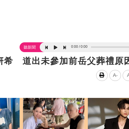
0:00
0:00
聽新聞
妍希 道出未參加前岳父葬禮原
A-