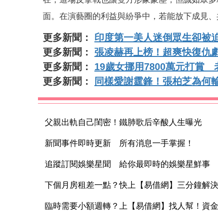
面。在演藝圈的利益與紛爭中，若能放下成見、
更多新聞：
印度第一美人迷倒眾生卻被
更多新聞：
張凌赫再上榜！超爽快復仇劇
更多新聞：
19歲女挪用7800萬元打賞
更多新聞：
同樣愛謝霆鋒！張柏芝為何
父親出軌自己閨密！鐵肺歌后辛酸人生曝光
新聞事件即時更新 所有消息一手掌握！
追蹤訂閱娛樂星聞 給你最即時的娛樂星鮮事
下個月房租差一點？快上【易借網】三分鐘解
臨時需要小額週轉？上【易借網】找人幫！資