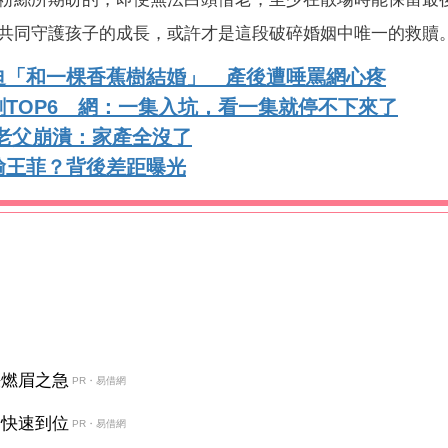
共同守護孩子的成長，或許才是這段破碎婚姻中唯一的救贖
迫「和一棵香蕉樹結婚」 產後遭唾罵網心疼
TOP6 網：一集入坑，看一集就停不下來了
 老父崩潰：家產全沒了
輸王菲？背後差距曝光
決燃眉之急
PR・易借網
金快速到位
PR・易借網