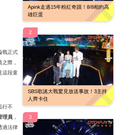
Apink走過15年粉紅奇蹟！8/8相約高
雄巨蛋
2
論戰正式
葛之際，
見這段童
SBS歌謠大戰驚見放送事故！3主持
人齊卡住
品行不
3
管理員
，
透過法律