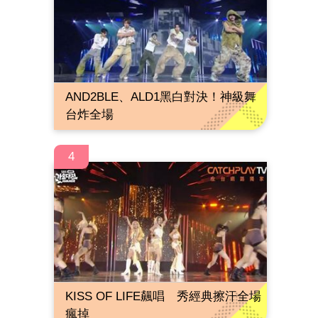
AND2BLE、ALD1黑白對決！神級舞
台炸全場
4
KISS OF LIFE飆唱 秀經典擦汗全場
瘋掉