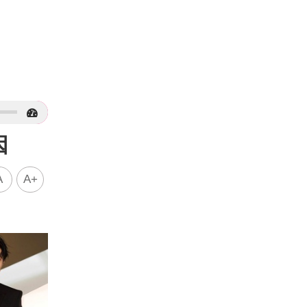
因
A
A+