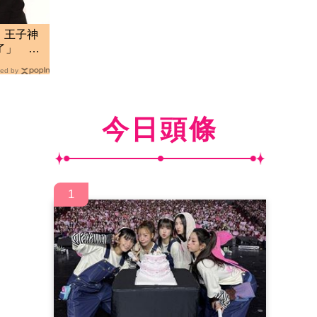
！王子神
了」 最
ed by
今日頭條
1