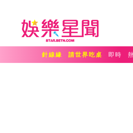
針線緣
請世界吃桌
即時