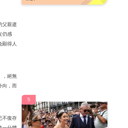
的父親逝
友仍感
免顯得人
」，絕無
外向，而
5
已不復存
後一分體