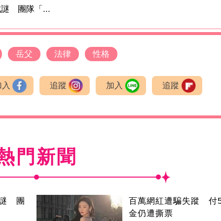
 團隊「...
岳父
法律
性格
加入
追蹤
加入
追蹤
熱門新聞
謎 團
百萬網紅遭騙失蹤 付5
金仍遭撕票