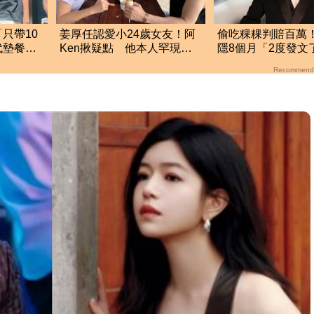
只帶10
姜厚任認愛小24歲女友！阿
偷吃粿粿判賠百萬
代墊餐費
Ken揪疑點 他本人罕現身6
隱8個月「2度發文
點嗆：你們不懂
新近況曝光
Recommend