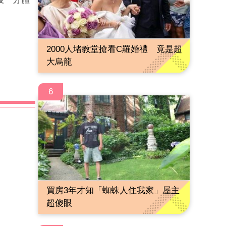
。
2000人堵教堂搶看C羅婚禮 竟是超
大烏龍
6
買房3年才知「蜘蛛人住我家」屋主
超傻眼