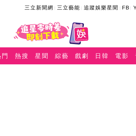
三立新聞網
三立藝能
追蹤娛樂星聞
FB
熱門
熱搜
星聞
綜藝
戲劇
日韓
電影