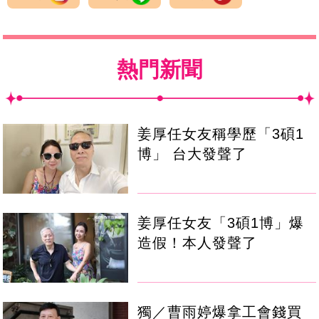
熱門新聞
姜厚任女友稱學歷「3碩1
博」 台大發聲了
姜厚任女友「3碩1博」爆
造假！本人發聲了
獨／曹雨婷爆拿工會錢買