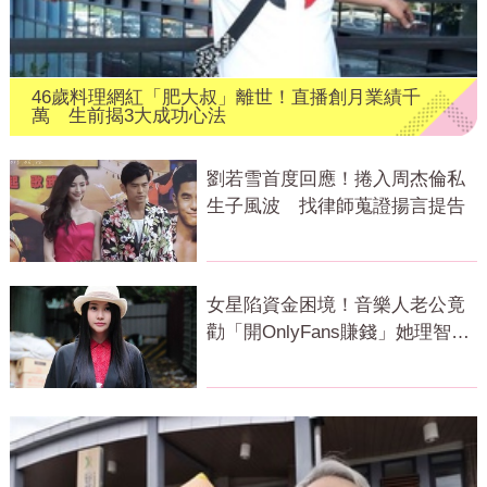
46歲料理網紅「肥大叔」離世！直播創月業績千
萬 生前揭3大成功心法
劉若雪首度回應！捲入周杰倫私
生子風波 找律師蒐證揚言提告
女星陷資金困境！音樂人老公竟
勸「開OnlyFans賺錢」她理智線
秒斷裂