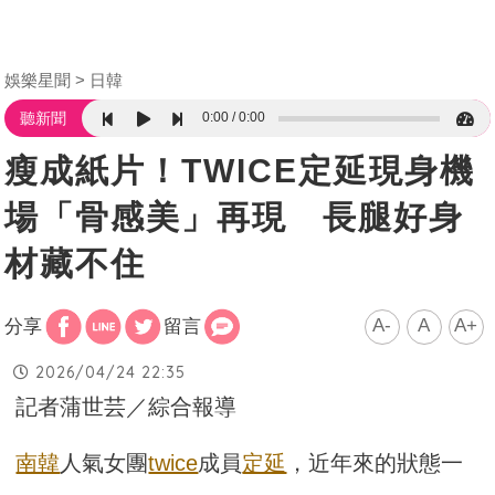
娛樂星聞
日韓
0:00
0:00
聽新聞
瘦成紙片！TWICE定延現身機
場「骨感美」再現 長腿好身
材藏不住
A-
A
A+
分享
留言
2026/04/24 22:35
記者蒲世芸／綜合報導
南韓
人氣女團
twice
成員
定延
，近年來的狀態一