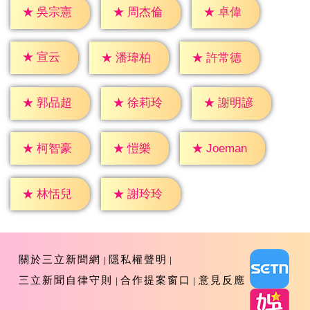
★
卓偉
★
吳宗憲
★
周杰倫
★
宣云
★
潘瑋柏
★
許常德
★
郭品超
★
徐莉玲
★
謝明諺
★
愷樂
★
柯智豪
★
Joeman
★
林恬兒
★
謝玲玲
關於三立新聞網
隱私權聲明
三立新聞自律守則
合作提案窗口
意見反應