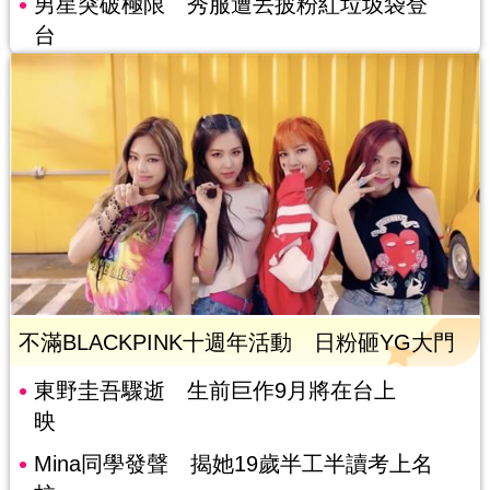
男星突破極限 秀服遭丟披粉紅垃圾袋登
台
不滿BLACKPINK十週年活動 日粉砸YG大門
東野圭吾驟逝 生前巨作9月將在台上
映
Mina同學發聲 揭她19歲半工半讀考上名