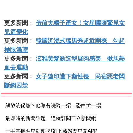
更多新聞：
借前夫精子產女！女星曬照驚見女
兒這變化
更多新聞：
韓國沉浸式猛男秀超近開撩 勾起
極限渴望
更多新聞：
泫雅黃髮新造型展肉感美 揪尪熱
血去運動
更多新聞：
女子遊印遭下藥性侵 民宿惡老闆
斷網囚禁
解散統促黨？他曝翁曉玲一招：恐白忙一場
最即時的新聞話題 追蹤訂閱三立新聞網
一手掌握明星動態 即刻下載娛樂星聞APP