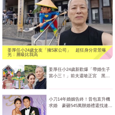
姜厚任小24歲女友「擁5家公司」 超狂身分背景曝
光：層級比我高
姜厚任小24歲新歡爆「帶婚生子
當小三！」前夫還嗆正宮 黑歷
史曝光
小刀14年婚姻告終！昔包直升機
求婚 豪砸545萬辦婚禮還找連戰
證婚