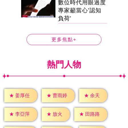
數位時代用眼過度
專家籲當心'認知
負荷'
更多焦點+
熱門人物
★
余天
★
姜厚任
★
曹雨婷
★
放火
★
李亞萍
★
田路路