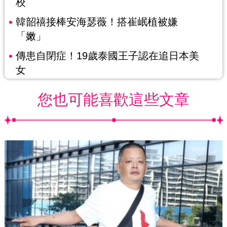
校
韓韶禧接棒安海瑟薇！搭崔岷植被嫌
「嫩」
傳患自閉症！19歲泰國王子認在追日本美
女
您也可能喜歡這些文章