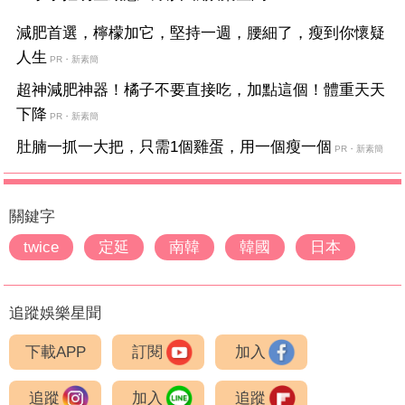
減肥首選，檸檬加它，堅持一週，腰細了，瘦到你懷疑
人生
PR・新素簡
超神減肥神器！橘子不要直接吃，加點這個！體重天天
下降
PR・新素簡
肚腩一抓一大把，只需1個雞蛋，用一個瘦一個
PR・新素簡
關鍵字
twice
定延
南韓
韓國
日本
追蹤娛樂星聞
下載APP
訂閱
加入
追蹤
加入
追蹤