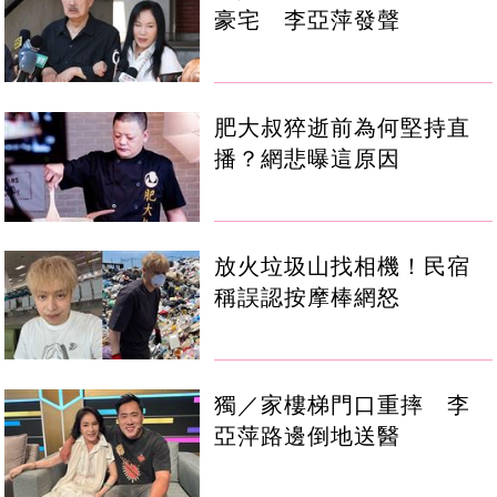
豪宅 李亞萍發聲
肥大叔猝逝前為何堅持直
播？網悲曝這原因
放火垃圾山找相機！民宿
稱誤認按摩棒網怒
獨／家樓梯門口重摔 李
亞萍路邊倒地送醫