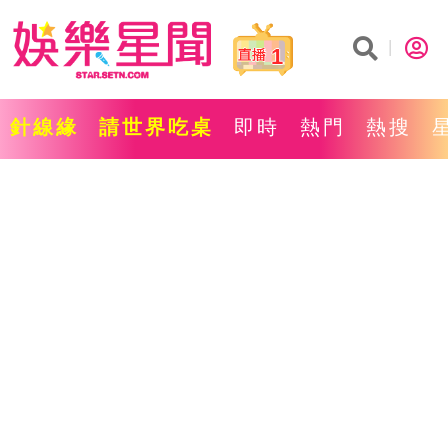
1
針線緣
請世界吃桌
即時
熱門
熱搜