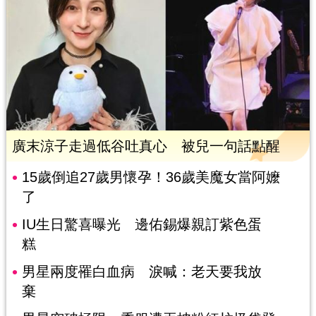
廣末涼子走過低谷吐真心 被兒一句話點醒
15歲倒追27歲男懷孕！36歲美魔女當阿嬤
了
IU生日驚喜曝光 邊佑錫爆親訂紫色蛋
糕
男星兩度罹白血病 淚喊：老天要我放
棄