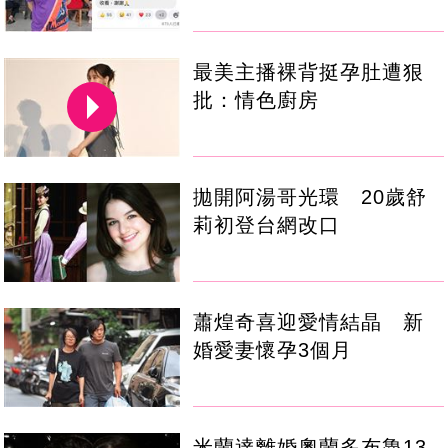
最美主播裸背挺孕肚遭狠
批：情色廚房
拋開阿湯哥光環 20歲舒
莉初登台網改口
蕭煌奇喜迎愛情結晶 新
婚愛妻懷孕3個月
米蘭達離婚奧蘭多布魯13