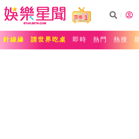
1
針線緣
請世界吃桌
即時
熱門
熱搜