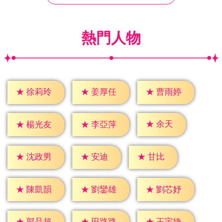
熱門人物
★
徐莉玲
★
姜厚任
★
曹雨婷
★
余天
★
楊光友
★
李亞萍
★
安迪
★
甘比
★
沈政男
★
陳凱韻
★
劉鑾雄
★
劉芯妤
★
郭品超
★
田路路
★
王宇婕