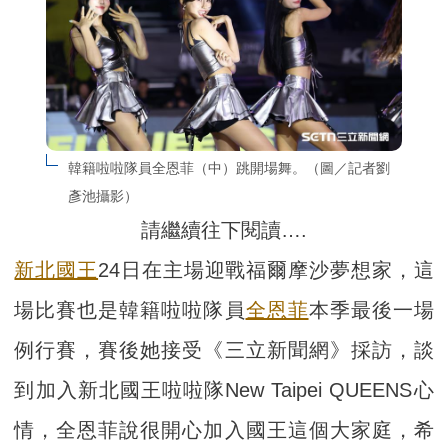
韓籍啦啦隊員全恩菲（中）跳開場舞。（圖／記者劉
彥池攝影）
請繼續往下閱讀….
新北國王
24日在主場迎戰福爾摩沙夢想家，這
場比賽也是韓籍啦啦隊員
全恩菲
本季最後一場
例行賽，賽後她接受《三立新聞網》採訪，談
到加入新北國王啦啦隊New Taipei QUEENS心
情，全恩菲說很開心加入國王這個大家庭，希