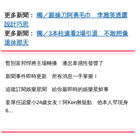
更多新聞：
獨／親操刀阿勇毛巾 李雅英透露
設計巧思
更多新聞：
獨／3本柱連看2場引退 不敢想像
退休那天
暫別富邦悍將主場轉播 潘忠韋感性發聲了
新聞事件即時更新 所有消息一手掌握！
追蹤訂閱娛樂星聞 給你最即時的娛樂星鮮事
姜厚任認愛小24歲女友！阿Ken揪疑點 他本人罕現身
6...