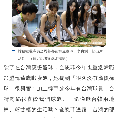
韓籍啦啦隊員全恩菲賽前和金泰琳、李貞潤一起出席
活動。（圖／記者劉彥池攝影）
除了在台灣應援籃球，全恩菲今年也重返韓職
加盟韓華鷹啦啦隊，她提到「很久沒有應援棒
球，很興奮！加上韓華鷹今年有台灣球員，台
灣粉絲很喜歡我們球隊。」還適應台韓兩地
棒、籃雙棲的生活嗎？全恩菲透露「台灣的部