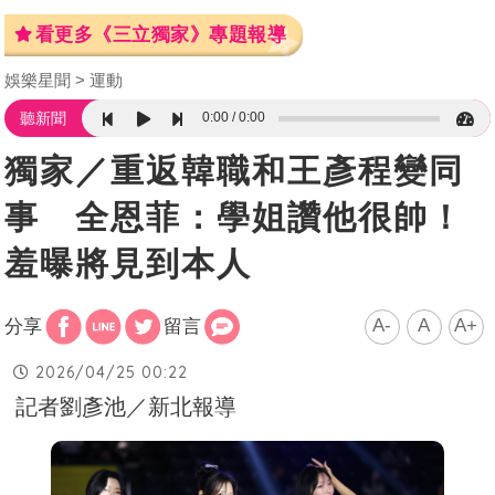
看更多《三立獨家》專題報導
娛樂星聞
運動
0:00
0:00
聽新聞
獨家／重返韓職和王彥程變同
事 全恩菲：學姐讚他很帥！
羞曝將見到本人
A-
A
A+
分享
留言
2026/04/25 00:22
記者劉彥池／新北報導