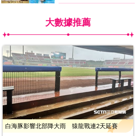
大數據推薦
白海豚影響北部降大雨 猿龍戰連2天延賽