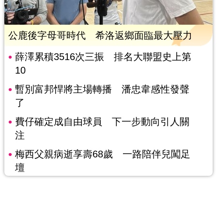
公鹿後字母哥時代 希洛返鄉面臨最大壓力
薛澤累積3516次三振 排名大聯盟史上第
10
暫別富邦悍將主場轉播 潘忠韋感性發聲
了
費仔確定成自由球員 下一步動向引人關
注
梅西父親病逝享壽68歲 一路陪伴兒闖足
壇