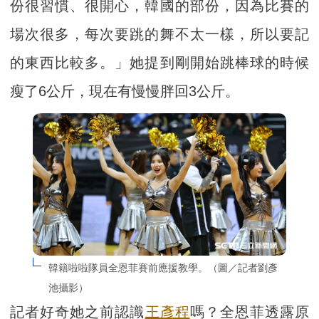
份很習慣、很開心，韓國的部份，因為比賽的
場次很多，每次要跳的舞不太一樣，所以要記
的東西比較多。」她提到剛開始跳棒球的時候
瘦了6公斤，現在有慢慢胖回3公斤。
韓籍啦啦隊員全恩菲賽前應援教學。（圖／記者劉彥
池攝影）
記者好奇她之前認識
王彥程
嗎？全恩菲透露原