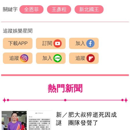
關鍵字
全恩菲
王彥程
新北國王
追蹤娛樂星聞
下載APP
訂閱
加入
追蹤
加入
追蹤
熱門新聞
新／肥大叔猝逝死因成
謎 團隊發聲了