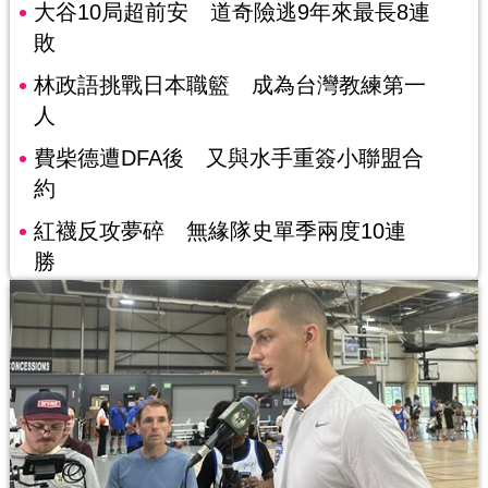
大谷10局超前安 道奇險逃9年來最長8連
敗
林政語挑戰日本職籃 成為台灣教練第一
人
費柴德遭DFA後 又與水手重簽小聯盟合
約
紅襪反攻夢碎 無緣隊史單季兩度10連
勝