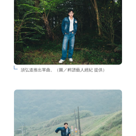
須弘道推出單曲。（圖／粹譜藝人經紀 提供）