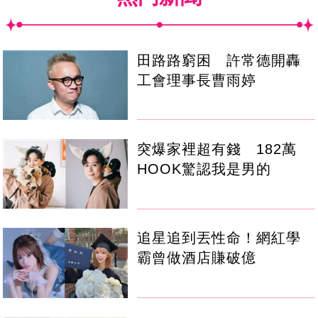
田路路窮困 許常德開轟
工會理事長曹雨婷
突爆家裡超有錢 182萬
HOOK驚認我是男的
追星追到丟性命！網紅學
霸曾做酒店賺破億