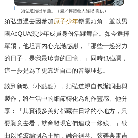
須弘道推出單曲。（圖／粹譜藝人經紀 提供）
須弘道過去因參加
原子少年
嶄露頭角，並以男
團AcQUA源少年成員身份活躍舞台。如今選擇
單飛，他坦言內心充滿感謝，「那些一起努力
的日子，是我最珍貴的回憶。」同時也強調，
這一步是為了更靠近自己的音樂理想。
談到新歌〈小點點〉，須弘道親自包辦詞曲與
製作，將生活中的細節轉化為創作靈感。他分
享：「其實很多美好都藏在日常的小地方，只
要願意去看，就會發現它們連成一條線。」歌
曲以搖滾編制為主軸，融合鋼琴、弦樂與電吉