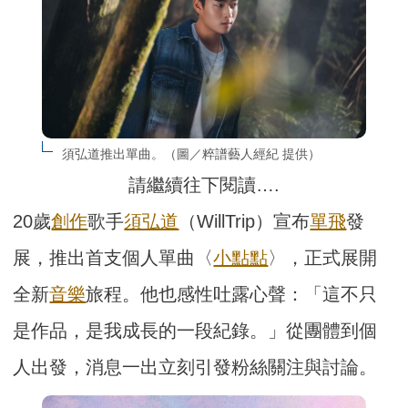
須弘道推出單曲。（圖／粹譜藝人經紀 提供）
請繼續往下閱讀….
20歲
創作
歌手
須弘道
（WillTrip）宣布
單飛
發
展，推出首支個人單曲〈
小點點
〉，正式展開
全新
音樂
旅程。他也感性吐露心聲：「這不只
是作品，是我成長的一段紀錄。」從團體到個
人出發，消息一出立刻引發粉絲關注與討論。