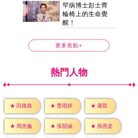
罕病博士彭士齊
輪椅上的生命覺
醒！
更多焦點+
熱門人物
★
康凱
★
田路路
★
曹雨婷
★
周杰倫
★
張韶涵
★
孫燕姿