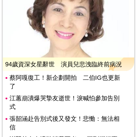
94歲資深女星辭世 演員兒悲洩臨終前病況
蔡阿嘎復工！新企劃開拍 二伯IG也更新
了
江蕙崩潰爆哭摯友逝世！淚喊怕參加告別
式
張韶涵赴告別式後又發文！悲慟：無法相
信