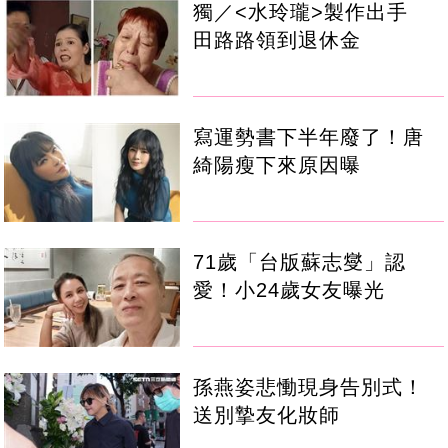
獨／<水玲瓏>製作出手
田路路領到退休金
寫運勢書下半年廢了！唐
綺陽瘦下來原因曝
71歲「台版蘇志燮」認
愛！小24歲女友曝光
孫燕姿悲慟現身告別式！
送別摯友化妝師