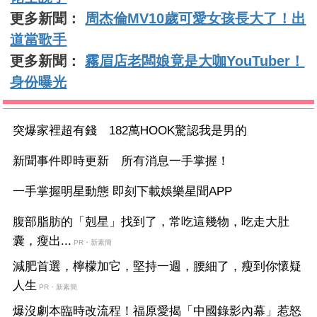
更多新聞：
周杰倫MV10歲可愛女孩長大了！出
道當歌手
更多新聞：
霧眉店老闆娘竟是大咖YouTuber！
身份曝光
突爆家裡超有錢 182萬HOOK驚認我是男的
新聞事件即時更新 所有消息一手掌握！
一手掌握明星動態 即刻下載娛樂星聞APP
腹部脂肪的「剋星」找到了，常吃這幾物，吃走大肚
囊，瘦出...
PR・新素簡
減肥首選，檸檬加它，堅持一週，腰細了，瘦到你懷疑
人生
PR・新素簡
爆沒劇本臨時改流程！福原愛揭「中國錄影內幕」惹怒