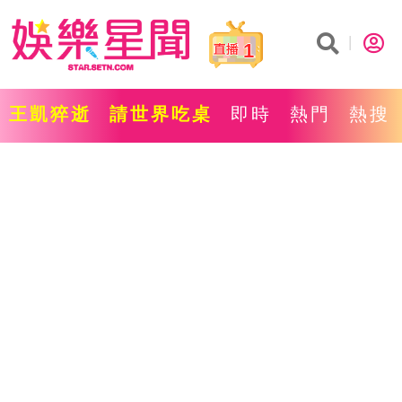
1
王凱猝逝
請世界吃桌
即時
熱門
熱搜