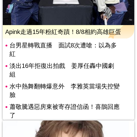
Apink走過15年粉紅奇蹟！8/8相約高雄巨蛋
台男星轉戰直播 面試8次遭嗆：以為多
紅
淡出16年拒復出拍戲 姜厚任轟中國劇
組
水中熱舞翻轉爆意外 李雅英當場失控變
臉
蕭敬騰遇惡房東被寄存證信函！喜鵲回應
了