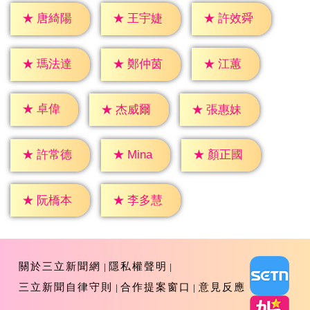
★
唐綺陽
★
王宇婕
★
許效舜
★
江蕙
★
瑪法達
★
鄭仲茵
★
卓偉
★
杰威爾
★
張惠妹
★
Mina
★
許常德
★
顏正國
★
阮橋本
★
李多慧
關於三立新聞網
隱私權聲明
三立新聞自律守則
合作提案窗口
意見反應