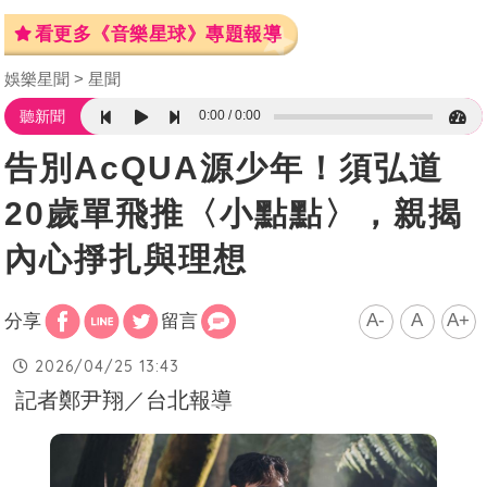
看更多《音樂星球》專題報導
娛樂星聞
星聞
0:00
0:00
聽新聞
告別AcQUA源少年！須弘道
20歲單飛推〈小點點〉，親揭
內心掙扎與理想
A-
A
A+
分享
留言
2026/04/25 13:43
記者鄭尹翔／台北報導