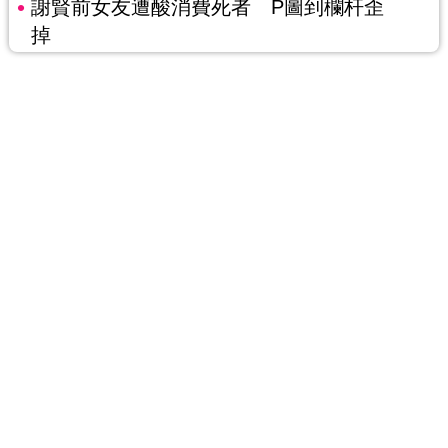
謝賢前女友遭酸消費死者 P圖到欄杆歪
掉