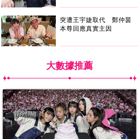
突遭王宇婕取代 鄭仲茵
本尊回應真實主因
大數據推薦