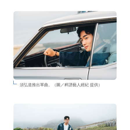
須弘道推出單曲。（圖／粹譜藝人經紀 提供）