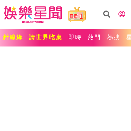
1
針線緣
請世界吃桌
即時
熱門
熱搜