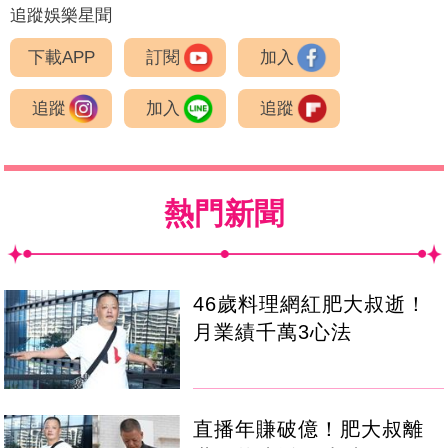
追蹤娛樂星聞
下載APP
訂閱
加入
追蹤
加入
追蹤
熱門新聞
46歲料理網紅肥大叔逝！
月業績千萬3心法
直播年賺破億！肥大叔離