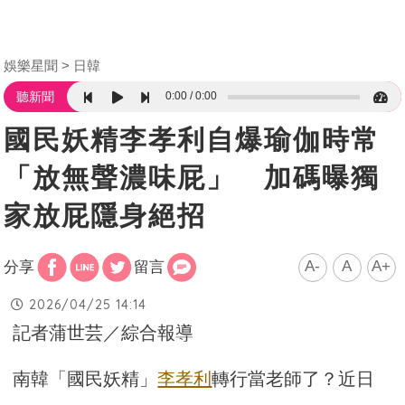
娛樂星聞
日韓
0:00
0:00
聽新聞
國民妖精李孝利自爆瑜伽時常
「放無聲濃味屁」 加碼曝獨
家放屁隱身絕招
A-
A
A+
分享
留言
2026/04/25 14:14
記者蒲世芸／綜合報導
南韓「國民妖精」
李孝利
轉行當老師了？近日