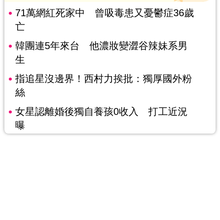
71萬網紅死家中 曾吸毒患又憂鬱症36歲
亡
韓團連5年來台 他濃妝變澀谷辣妹系男
生
指追星沒邊界！西村力挨批：獨厚國外粉
絲
女星認離婚後獨自養孩0收入 打工近況
曝