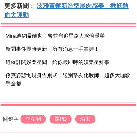
更多新聞：
泫雅黃髮新造型展肉感美 揪尪熱
血去運動
Mina遭網暴離世！曾並肩追星路人淚憶暖舉
新聞事件即時更新 所有消息一手掌握！
追蹤訂閱娛樂星聞 給你最即時的娛樂星鮮事
孫燕姿悲慟現身告別式！送別摯友化妝師 超多大咖歌
手全都...
關鍵字
李孝利
羅PD
瑜伽