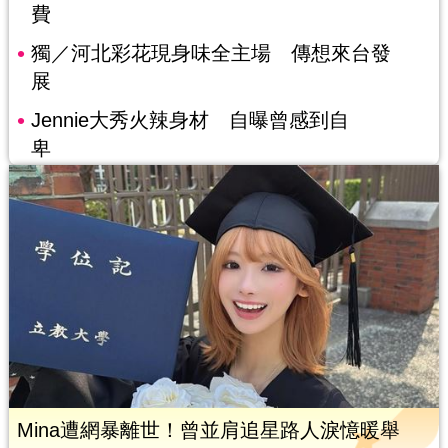
費
獨／河北彩花現身味全主場 傳想來台發
展
Jennie大秀火辣身材 自曝曾感到自
卑
Mina遭網暴離世！曾並肩追星路人淚憶暖舉