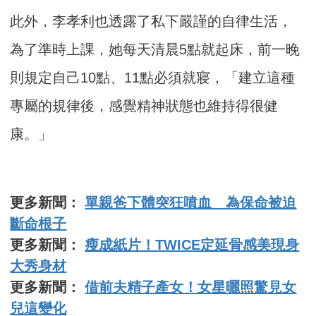
此外，李孝利也透露了私下嚴謹的自律生活，
為了準時上課，她每天清晨5點就起床，前一晚
則規定自己10點、11點必須就寢，「建立這種
專屬的規律後，感覺精神狀態也維持得很健
康。」
更多新聞：
單親爸下體突狂噴血 為保命被迫
斷命根子
更多新聞：
瘦成紙片！TWICE定延骨感美現身
大秀身材
更多新聞：
借前夫精子產女！女星曬照驚見女
兒這變化