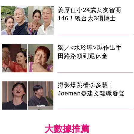
姜厚任小24歲女友智商
146！獲台大3碩博士
獨／<水玲瓏>製作出手
田路路領到退休金
攝影爆跳槽李多慧！
Joeman憂建文離職發聲
大數據推薦