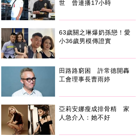
世 曾連播17小時
63歲關之琳爆奶孫戀！愛
小36歲男模傳證實
田路路窮困 許常德開轟
工會理事長曹雨婷
亞莉安娜瘦成排骨精 家
人急介入：她不好