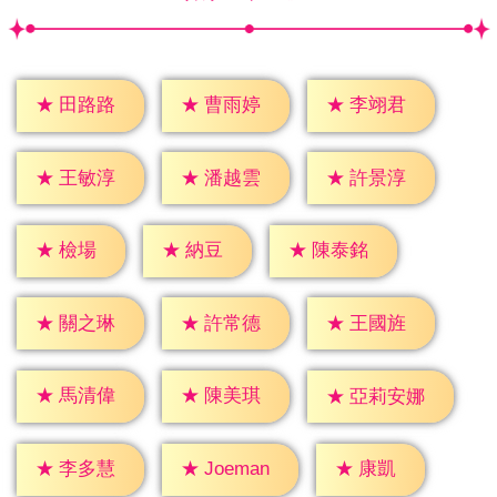
★
田路路
★
曹雨婷
★
李翊君
★
王敏淳
★
潘越雲
★
許景淳
★
檢場
★
納豆
★
陳泰銘
★
關之琳
★
許常德
★
王國旌
★
馬清偉
★
陳美琪
★
亞莉安娜
★
康凱
★
李多慧
★
Joeman