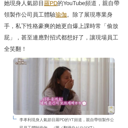
她現身人氣節目
羅PD
的YouTube頻道，親自帶
領製作公司員工體驗
瑜伽
。除了展現專業身
手，私下性格豪爽的她更自爆上課時常「偷放
屁」，甚至連應對招式都想好了，讓現場員工
全笑翻！
李孝利現身人氣節目羅PD的YT頻道，親自帶領製作公
司員工體驗瑜伽。（圖／翻攝自십오야YT）