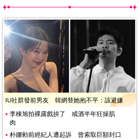
IU社群發前男友 韓網替她抱不平：該避嫌
李棟旭拍裸露戲拚了 戒酒半年狂操肌
肉
朴娜勑前經紀人遭起訴 曾索取巨額封口