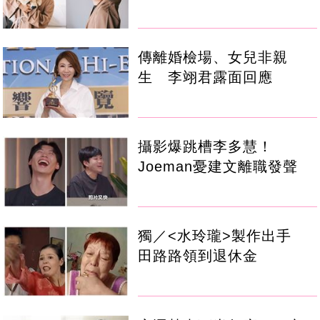
傳離婚檢場、女兒非親
生 李翊君露面回應
攝影爆跳槽李多慧！
Joeman憂建文離職發聲
獨／<水玲瓏>製作出手
田路路領到退休金