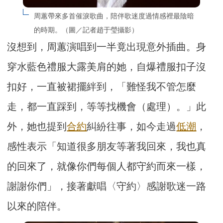
周蕙帶來多首催淚歌曲，陪伴歌迷度過情感裡最陰暗
的時期。（圖／記者趙于瑩攝影）
沒想到，周蕙演唱到一半竟出現意外插曲。身
穿水藍色禮服大露美肩的她，自爆禮服扣子沒
扣好，一直被裙擺絆到，「難怪我不管怎麼
走，都一直踩到，等等找機會（處理）。」此
外，她也提到
合約
糾紛往事，如今走過
低潮
，
感性表示「知道很多朋友等著我回來，我也真
的回來了，就像你們每個人都守約而來一樣，
謝謝你們」，接著獻唱〈守約〉感謝歌迷一路
以來的陪伴。