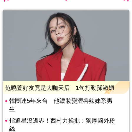
范曉萱好友竟是大咖天后 1句打動孫淑媚
韓團連5年來台 他濃妝變澀谷辣妹系男
生
指追星沒邊界！西村力挨批：獨厚國外粉
絲