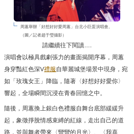
周蕙舉辦「好想好好愛周蕙」台北小巨蛋演唱會。
（圖／記者趙于瑩攝影）
請繼續往下閱讀….
演唱會以極具戲劇張力的畫面揭開序幕，周蕙
身穿豔紅色深V
禮服
自華麗城堡場景中現身，宛
如「玫瑰女王」降臨，隨著〈好想好好愛你〉
響起，全場瞬間沉浸在青春回憶之中。
隨後，周蕙換上銀白色禮服自舞台底部緩緩升
起，象徵掙脫情感束縛的紅線，走出自己的道
路，並與舞者帶來〈彎彎的月光〉、〈我喜