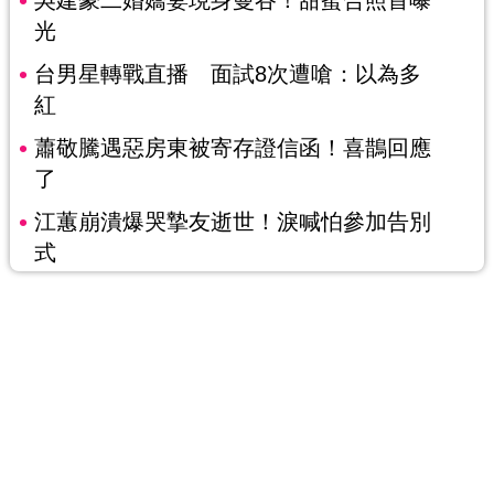
光
台男星轉戰直播 面試8次遭嗆：以為多
紅
蕭敬騰遇惡房東被寄存證信函！喜鵲回應
了
江蕙崩潰爆哭摯友逝世！淚喊怕參加告別
式