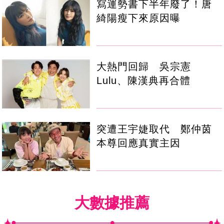
寫運勢書下半年廢了！唐
綺陽瘦下來原因曝
大熱門回歸 吳宗憲
Lulu、陳漢典再合體
突遭王宇婕取代 鄭仲茵
本尊回應真實主因
大數據推薦