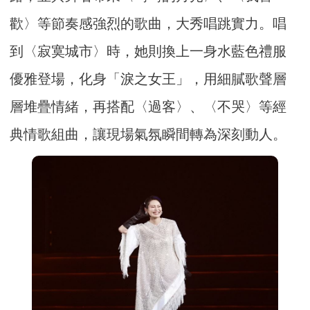
歡〉等節奏感強烈的歌曲，大秀唱跳實力。唱
到〈寂寞城市〉時，她則換上一身水藍色禮服
優雅登場，化身「淚之女王」，用細膩歌聲層
層堆疊情緒，再搭配〈過客〉、〈不哭〉等經
典情歌組曲，讓現場氣氛瞬間轉為深刻動人。