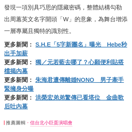
發現一項別具巧思的隱藏密碼，整體結構勾勒
出周蕙英文名字開頭「W」的意象，為舞台增添
一層專屬且獨特的識別性。
更多新聞：
S.H.E「5字新團名」曝光 Hebe秒
出手加薪
更多新聞：
獨／元若藍去哪了？心願便利貼搭
檔揭內幕
更多新聞：
朱海君遭傳離婚NONO 男子牽手
緊擁身分曝
更多新聞：
洪榮宏弟弟驚傳已看塔位 金曲歌
后吐內幕
推薦圖輯
信台北小巨蛋演唱會