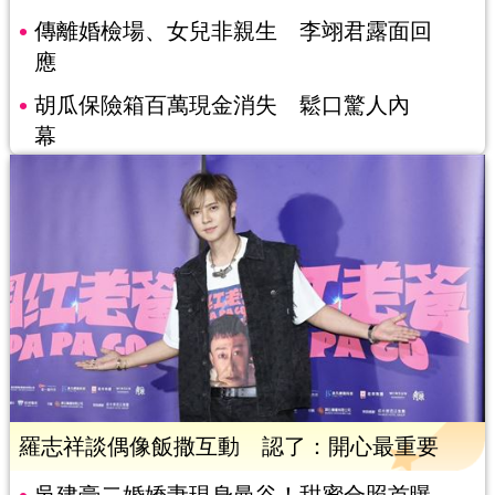
傳離婚檢場、女兒非親生 李翊君露面回
應
胡瓜保險箱百萬現金消失 鬆口驚人內
幕
羅志祥談偶像飯撒互動 認了：開心最重要
吳建豪二婚嬌妻現身曼谷！甜蜜合照首曝