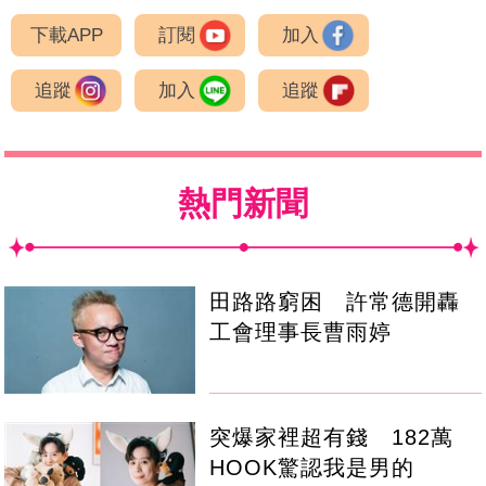
下載APP
訂閱
加入
追蹤
加入
追蹤
熱門新聞
田路路窮困 許常德開轟
工會理事長曹雨婷
突爆家裡超有錢 182萬
HOOK驚認我是男的