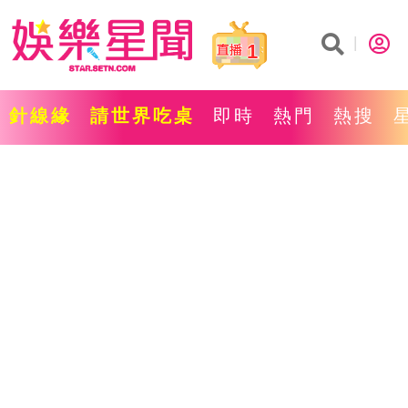
1
針線緣
請世界吃桌
即時
熱門
熱搜