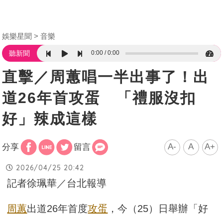
娛樂星聞
音樂
0:00
0:00
聽新聞
直擊／周蕙唱一半出事了！出
道26年首攻蛋 「禮服沒扣
好」辣成這樣
A-
A
A+
分享
留言
2026/04/25 20:42
記者徐珮華／台北報導
周蕙
出道26年首度
攻蛋
，今（25）日舉辦「好