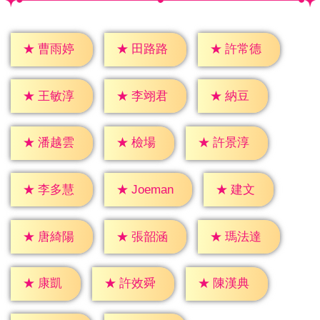
★
曹雨婷
★
田路路
★
許常德
★
納豆
★
王敏淳
★
李翊君
★
檢場
★
潘越雲
★
許景淳
★
建文
★
李多慧
★
Joeman
★
唐綺陽
★
張韶涵
★
瑪法達
★
康凱
★
許效舜
★
陳漢典