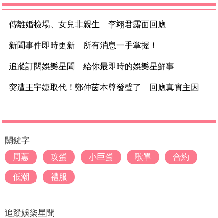
傳離婚檢場、女兒非親生 李翊君露面回應
新聞事件即時更新 所有消息一手掌握！
追蹤訂閱娛樂星聞 給你最即時的娛樂星鮮事
突遭王宇婕取代！鄭仲茵本尊發聲了 回應真實主因
關鍵字
周蕙
攻蛋
小巨蛋
歌單
合約
低潮
禮服
追蹤娛樂星聞