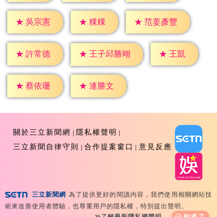
★
粿粿
★
吳宗憲
★
范姜彥豐
★
王凱
★
許常德
★
王子邱勝翊
★
蔡依珊
★
連勝文
關於三立新聞網
隱私權聲明
三立新聞自律守則
合作提案窗口
意見反應
三立新聞網
為了提供更好的閱讀內容，我們使用相關網站技
Copyright ©2026 Sanlih E-Television All Rights
術來改善使用者體驗，也尊重用戶的隱私權，特別提出聲明。
Reserved 版權所有 盜用必究 台北市內湖區舊宗路一段159
了解最新隱私權聲明
知道了