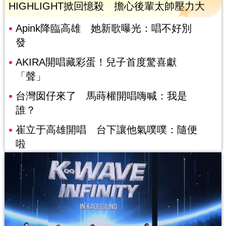
HIGHLIGHT掀回憶殺 擔心後輩太帥壓力大
Apink降臨高雄 她新歌曝光：唱不好別
發
AKIRA開唱藏彩蛋！兒子首度驚喜獻
「聲」
台灣囡仔來了 馬蒔權開唱嗨喊：我是
誰？
崔立于高雄開唱 台下讓他氣噗噗：隨便
啦