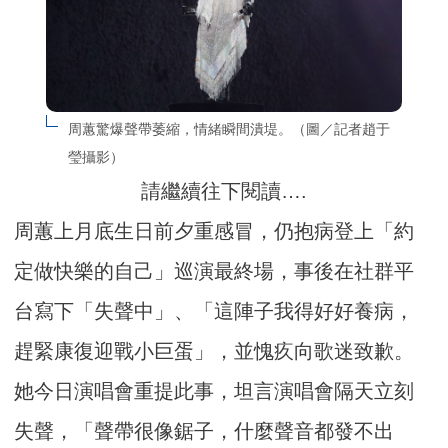
周蕙驚爆聲帶萎縮，情緒瞬間潰堤。（圖／記者趙于
瑩攝影）
請繼續往下閱讀….
周蕙上月底生日前夕重感冒，仍抱病登上「約
定做快樂的自己」巡演最終場，事後在社群平
台寫下「失聲中」、「這陣子我得好好養病，
趕緊康復迎戰小巨蛋」，並愧疚向歌迷致歉。
她今日演唱會重提此事，坦言演唱會隔天立刻
失聲，「聲帶很像鋸子，什麼聲音都發不出