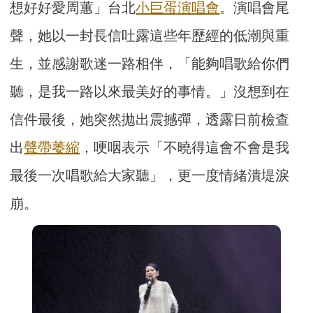
想好好愛周蕙」台北
小巨蛋
演唱會
。演唱會尾
聲，她以一封長信吐露這些年歷經的低潮與重
生，並感謝歌迷一路相伴，「能夠唱歌給你們
聽，是我一路以來最美好的事情。」沒想到在
信件最後，她突然拋出震撼彈，透露日前檢查
出
聲帶
萎縮
，哽咽表示「不曉得這會不會是我
最後一次唱歌給大家聽」，更一度情緒潰堤淚
崩。