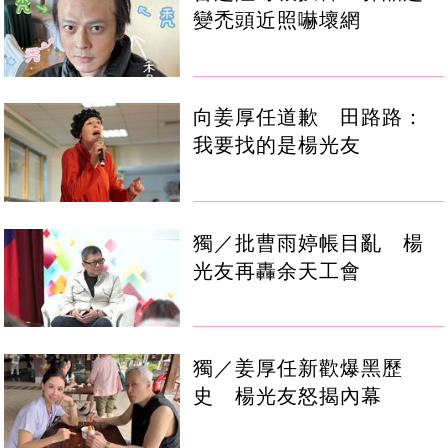
變禿頭近照嚇壞網
向姜厚任道歉 田路路：
我要找的是楊光友
獨／批曹雨婷帳目亂 楊
光友再轟余天工會
獨／姜厚任新歡爆黑歷
史 楊光友怒揭內幕