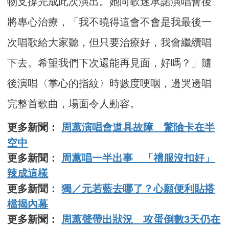
物支撐完成此次演出。她向歌迷承諾演唱會後
將專心治療，「我不曉得這會不會是我最後一
次唱歌給大家聽，但只要治療好，我會繼續唱
下去。希望我們下次還能再見面，好嗎？」隨
後演唱〈掌心的指紋〉時數度哽咽，邊哭邊唱
完整首歌曲，場面令人動容。
更多新聞：
周蕙演唱會道具故障 驚險卡在半
空中
更多新聞：
周蕙唱一半出事 「禮服沒扣好」
辣成這樣
更多新聞：
獨／元若藍去哪了？心願便利貼搭
檔揭內幕
更多新聞：
周蕙聲帶出狀況 攻蛋倒數3天仍在