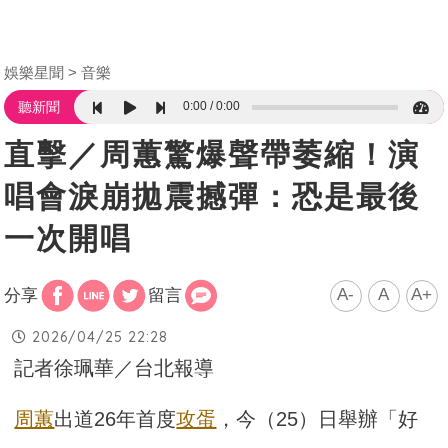
娛樂星聞
音樂
0:00
0:00
聽新聞
直擊／周蕙驚爆聲帶萎縮！演
唱會淚崩拋震撼彈：恐是最後
一次開唱
A-
A
A+
分享
留言
2026/04/25 22:28
記者徐珮華／台北報導
周蕙
出道26年首度
攻蛋
，今（25）日舉辦「好