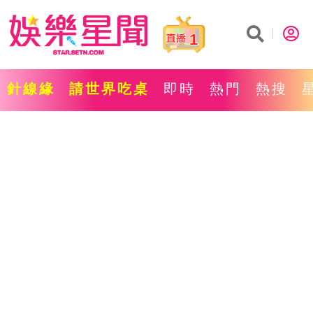
1
針線緣
請世界吃桌
即時
熱門
熱搜