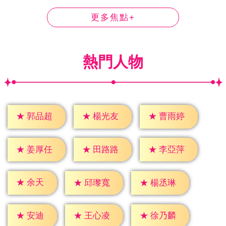
更多焦點+
熱門人物
★
郭品超
★
楊光友
★
曹雨婷
★
姜厚任
★
田路路
★
李亞萍
★
余天
★
邱瓈寬
★
楊丞琳
★
安迪
★
王心凌
★
徐乃麟