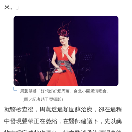
來。」
周蕙舉辦「好想好好愛周蕙」台北小巨蛋演唱會。
（圖／記者趙于瑩攝影）
就醫檢查後，周蕙透過類固醇治療，卻在過程
中發現聲帶正在萎縮，在醫師建議下，先以藥