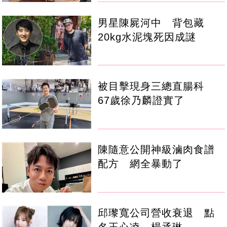
男星陳屍河中 背包藏
20kg水泥塊死因成謎
被目擊現身三總直腸科
67歲徐乃麟證實了
陳隨意公開神級滷肉食譜
配方 網全暴動了
邱瓈寬公司營收衰退 點
名王心凌、楊丞琳