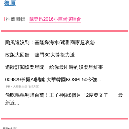
復原
推薦圖輯
陳奕迅2016小巨蛋演唱會
颱風還沒到！基隆爆海水倒灌 商家超哀怨
改版大回饋 熱門3C大獎接力送
追蹤訂閱娛樂星聞 給你最即時的娛樂星鮮事
009829掌握AI關鍵 大華韓國KOSPI 50今強...
PR・大華銀全能行銷方案
偷吃粿粿判賠百萬！王子神隱8個月「2度發文了」 最
新近...