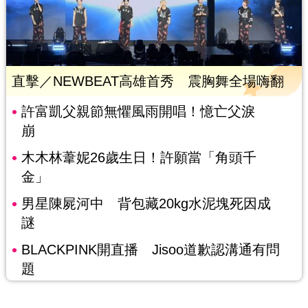
直擊／NEWBEAT高雄首秀 震胸舞全場嗨翻
許富凱父親節無懼風雨開唱！憶亡父淚
崩
木木林葦妮26歲生日！許願當「角頭千
金」
男星陳屍河中 背包藏20kg水泥塊死因成
謎
BLACKPINK開直播 Jisoo道歉認溝通有問
題