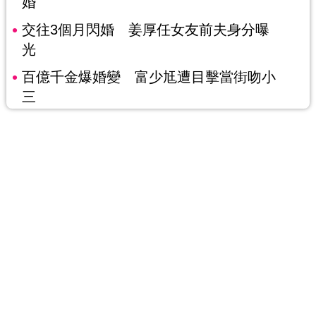
婚
交往3個月閃婚 姜厚任女友前夫身分曝
光
百億千金爆婚變 富少尪遭目擊當街吻小
三