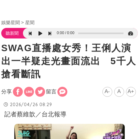
娛樂星聞
星聞
0:00
0:00
聽新聞
SWAG直播處女秀！王俐人演
出一半疑走光畫面流出 5千人
搶看斷訊
A-
A
A+
分享
留言
2026/04/26 08:29
記者蔡維歆／台北報導