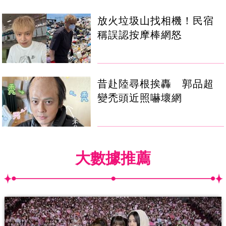
放火垃圾山找相機！民宿
稱誤認按摩棒網怒
昔赴陸尋根挨轟 郭品超
變禿頭近照嚇壞網
大數據推薦