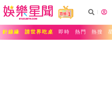
1
針線緣
請世界吃桌
即時
熱門
熱搜