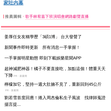
家吐內幕
推薦圖輯
歌手林宥嘉下班演唱會網路獻聲直播
姜厚任女友稱學歷「3碩1博」 台大發聲了
新聞事件即時更新 所有消息一手掌握！
一手掌握明星動態 即刻下載娛樂星聞APP
超神減肥神器！橘子不要直接吃，加點這個！體重天天
下降
PR・新素簡
檸檬加它，堅持一週大肚腩不見了，重新回到45公斤
PR・新素簡
劉若雪首度回應！捲入周杰倫私生子風波 找律師蒐證
揚言提...