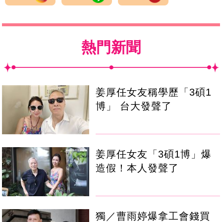
熱門新聞
姜厚任女友稱學歷「3碩1
博」 台大發聲了
姜厚任女友「3碩1博」爆
造假！本人發聲了
獨／曹雨婷爆拿工會錢買