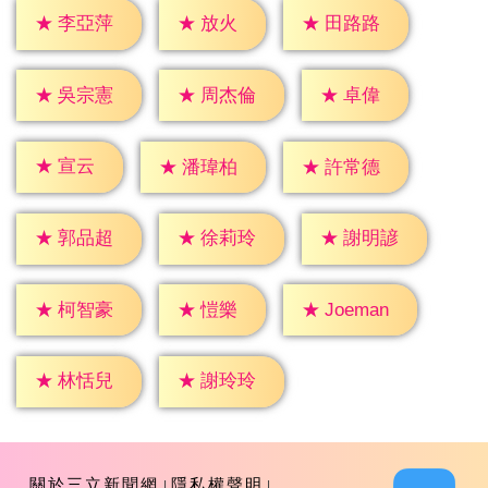
★
放火
★
李亞萍
★
田路路
★
卓偉
★
吳宗憲
★
周杰倫
★
宣云
★
潘瑋柏
★
許常德
★
郭品超
★
徐莉玲
★
謝明諺
★
愷樂
★
柯智豪
★
Joeman
★
林恬兒
★
謝玲玲
關於三立新聞網
隱私權聲明