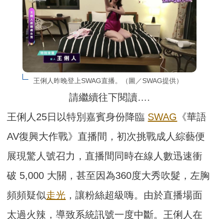
王俐人昨晚登上SWAG直播。（圖／SWAG提供）
請繼續往下閱讀….
王俐人25日以特別嘉賓身份降臨
SWAG
《華語
AV復興大作戰》直播間，初次挑戰成人綜藝便
展現驚人號召力，直播間同時在線人數迅速衝
破 5,000 大關，甚至因為360度大秀吹髮，左胸
頻頻疑似
走光
，讓粉絲超級嗨。由於直播場面
太過火辣，導致系統訊號一度中斷。王俐人在