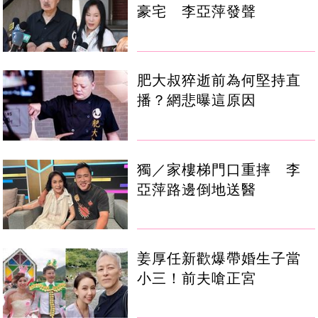
豪宅 李亞萍發聲
肥大叔猝逝前為何堅持直
播？網悲曝這原因
獨／家樓梯門口重摔 李
亞萍路邊倒地送醫
姜厚任新歡爆帶婚生子當
小三！前夫嗆正宮