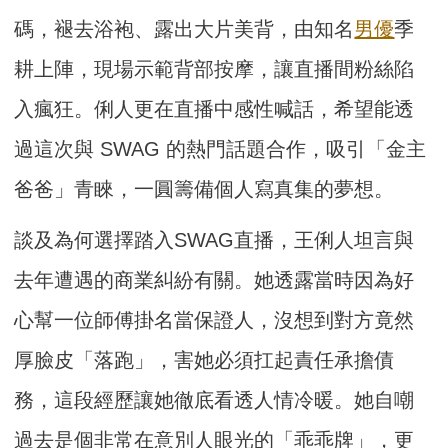
碼，褪去浴袍、露出大片美背，由知名
男優
季
耕上陣，現場示範背部按摩，讓直播間粉絲陷
入瘋狂。俐人更在直播中感性喊話，希望能透
過這次與 SWAG 的熱門話題合作，吸引「金主
爸爸」青睞，一圓籌備個人寫真集的夢想。
談及為何選擇踏入SWAG直播，王俐人坦言與
去年遭遇的商業糾紛有關。她透露當時因為好
心幫一位師傅掛名當保證人，沒想到對方竟然
厚臉皮「落跑」，害她必須扛起責任承擔債
務，這段經歷讓她徹底看透人情冷暖。她自嘲
過去是個非常在意別人眼光的「乖乖牌」，更