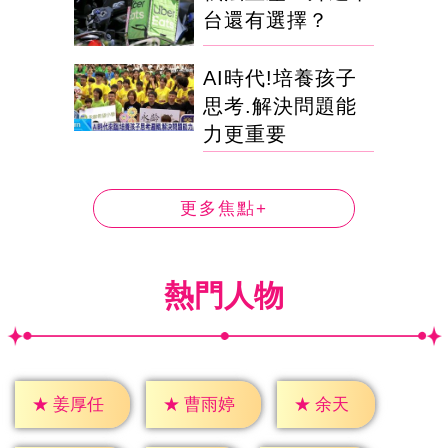
台還有選擇？
AI時代!培養孩子
思考.解決問題能
力更重要
更多焦點+
熱門人物
★
余天
★
姜厚任
★
曹雨婷