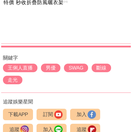
特價 秒收折疊防風曬衣架
PR
關鍵字
王俐人直播
男優
SWAG
斷線
走光
追蹤娛樂星聞
下載APP
訂閱
加入
追蹤
加入
追蹤