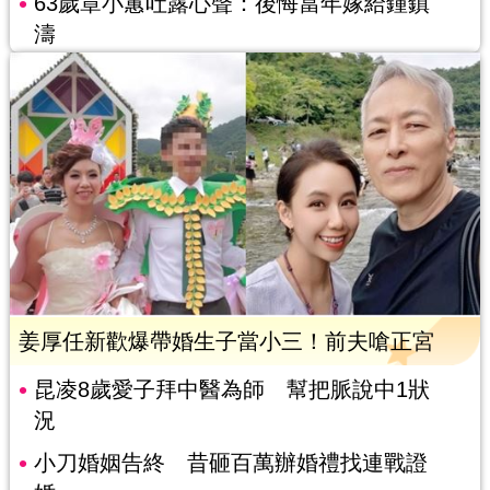
63歲章小蕙吐露心聲：後悔當年嫁給鍾鎮
濤
姜厚任新歡爆帶婚生子當小三！前夫嗆正宮
昆凌8歲愛子拜中醫為師 幫把脈說中1狀
況
小刀婚姻告終 昔砸百萬辦婚禮找連戰證