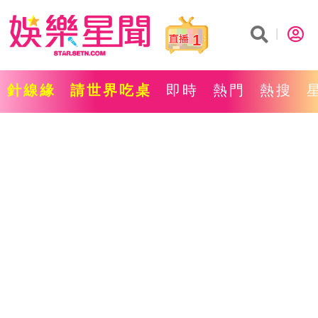
1
針線緣
請世界吃桌
即時
熱門
熱搜