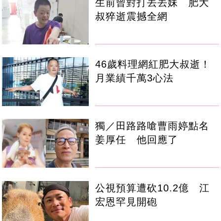
生前曾對打丟丟妹 肥大
叔猝逝震撼全網
46歲料理網紅肥大叔逝！
月業績千萬3心法
獨／田路路嗆曹雨婷點名
姜厚任 他回應了
公視預算遭砍10.2億 江
宏恩罕見開砲