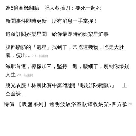
為5億商機翻臉 肥大叔插刀：要死一起死
新聞事件即時更新 所有消息一手掌握！
追蹤訂閱娛樂星聞 給你最即時的娛樂星鮮事
腹部脂肪的「剋星」找到了，常吃這幾物，吃走大肚
囊，瘦出...
PR・新素簡
減肥首選，檸檬加它，堅持一週，腰細了，瘦到你懷疑
人生
PR・新素簡
脫光衣服！林襄比賽中露2點開「啦啦隊裸體趴」 上
空全裸...
特價 【吸盤系列】透明波紋浴室瓶罐收納架-四方款
PR