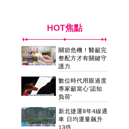
HOT焦點
關節危機！醫籲完
整配方才有關鍵守
護力
數位時代用眼過度
專家籲當心'認知
負荷'
新北捷運8年4線通
車 日均運量飆升
13倍