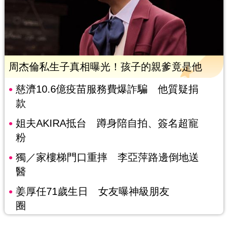
周杰倫私生子真相曝光！孩子的親爹竟是他
慈濟10.6億疫苗服務費爆詐騙 他質疑捐
款
姐夫AKIRA抵台 蹲身陪自拍、簽名超寵
粉
獨／家樓梯門口重摔 李亞萍路邊倒地送
醫
姜厚任71歲生日 女友曝神級朋友
圈