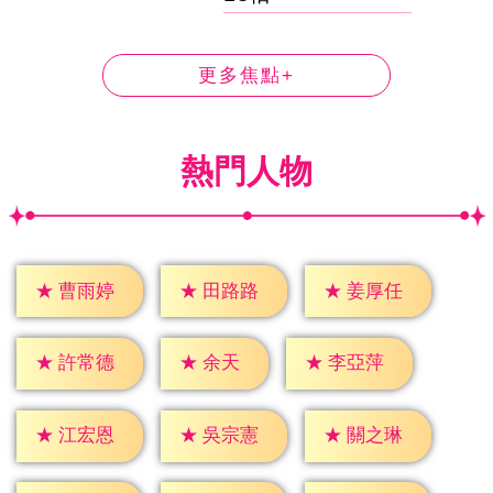
更多焦點+
熱門人物
★
曹雨婷
★
田路路
★
姜厚任
★
余天
★
許常德
★
李亞萍
★
江宏恩
★
吳宗憲
★
關之琳