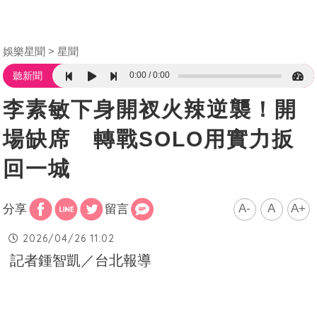
娛樂星聞
星聞
0:00
0:00
聽新聞
李素敏下身開衩火辣逆襲！開
場缺席 轉戰SOLO用實力扳
回一城
A-
A
A+
分享
留言
2026/04/26 11:02
記者鍾智凱／台北報導