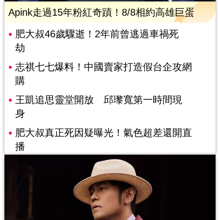
Apink走過15年粉紅奇蹟！8/8相約高雄巨蛋
肥大叔46歲驟逝！2年前曾逃過車禍死
劫
志祺七七爆料！中國賣家打造假台企攻網
購
王凱追思靈堂開放 邱瓈寬第一時間現
身
肥大叔真正死因疑曝光！氣色超差還開直
播