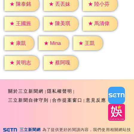
★
陳泰銘
★
丟丟妹
★
陸小芬
★
王國旌
★
陳美琪
★
馬清偉
★
康凱
★
王凱
★
Mina
★
黃明志
★
蔡阿嘎
關於三立新聞網
隱私權聲明
三立新聞自律守則
合作提案窗口
意見反應
三立新聞網
為了提供更好的閱讀內容，我們使用相關網站技
Copyright ©2026 Sanlih E-Television All Rights