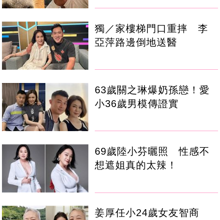
獨／家樓梯門口重摔 李
亞萍路邊倒地送醫
63歲關之琳爆奶孫戀！愛
小36歲男模傳證實
69歲陸小芬曬照 性感不
想遮姐真的太辣！
姜厚任小24歲女友智商