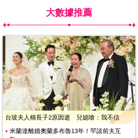
大數據推薦
台玻夫人稱長子2原因逝 兒媳嗆：我不信
米蘭達離婚奧蘭多布魯13年！罕談前夫互