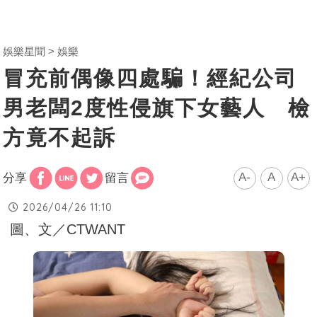
娛樂星聞
娛樂
冒充前偶像四處騙！經紀公司
男老闆2度性侵旗下女藝人 檢
方竟不起訴
A-
A
A+
分享
留言
2026/04/26 11:10
圖、文／CTWANT