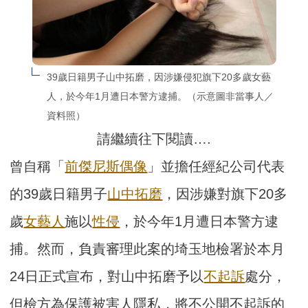
39歲日籍男子山中拓磨，因涉嫌侵犯旗下20多歲女藝
人，於今年1月遭日本警方逮捕。（示意圖非當事人／
資料照）
請繼續往下閱讀….
曾自稱「
前傑尼斯偶像
」並擔任經紀公司代表
的39歲日籍男子
山中拓磨
，因涉嫌對旗下20多
歲
女藝人
施以
性侵
，於今年1月遭日本警方逮
捕。然而，負責審理此案的埼玉地檢署於本月
24日正式宣布，對山中拓磨予以
不起訴
處分，
但檢方為保護被害人隱私，將不公開不起訴的