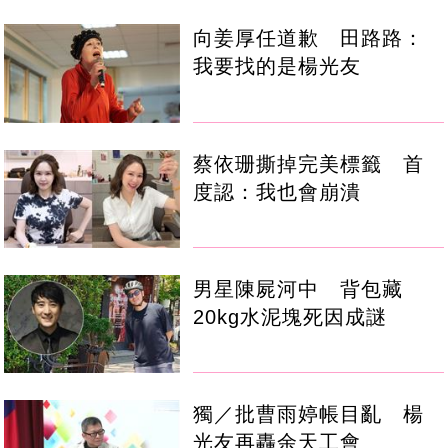
向姜厚任道歉 田路路：
我要找的是楊光友
蔡依珊撕掉完美標籤 首
度認：我也會崩潰
男星陳屍河中 背包藏
20kg水泥塊死因成謎
獨／批曹雨婷帳目亂 楊
光友再轟余天工會