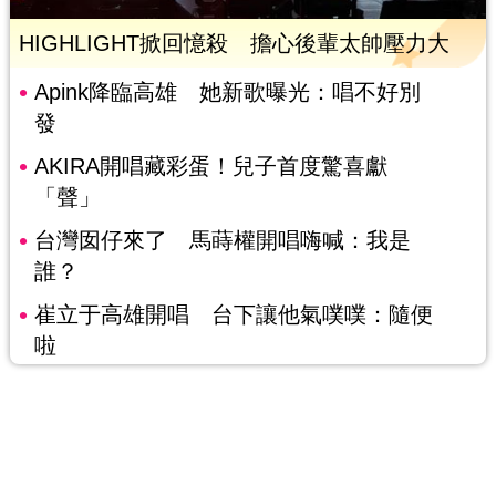
HIGHLIGHT掀回憶殺 擔心後輩太帥壓力大
Apink降臨高雄 她新歌曝光：唱不好別
發
AKIRA開唱藏彩蛋！兒子首度驚喜獻
「聲」
台灣囡仔來了 馬蒔權開唱嗨喊：我是
誰？
崔立于高雄開唱 台下讓他氣噗噗：隨便
啦