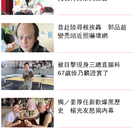
昔赴陸尋根挨轟 郭品超
變禿頭近照嚇壞網
被目擊現身三總直腸科
67歲徐乃麟證實了
獨／姜厚任新歡爆黑歷
史 楊光友怒揭內幕