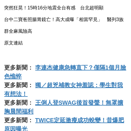
突然狂晃！15時16分地震全台有感 台北超明顯
台中二寶爸照腸胃鏡亡！高大成曝「相當罕見」 醫列3族
群全麻風險高
原文連結
更多新聞：
李連杰健康急轉直下？僅隔1個月臉
色憔悴
更多新聞：
獨／超兇補教女神羞認：學生對我
有想法！
更多新聞：
王俐人登SWAG後首發聲！無罩擴
胸晨間福利
更多新聞：
TWICE定延激瘦成功蛻變！昔爆肥
原因曝光