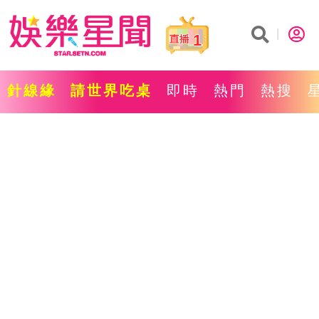
1
針線緣
請世界吃桌
即時
熱門
熱搜