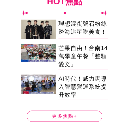
HOT焦點
理想混蛋號召粉絲
跨海追星吃美食！
芒果自由！台南14
萬學童午餐「整顆
愛文」
AI時代！威力馬導
入智慧營運系統提
升效率
更多焦點+