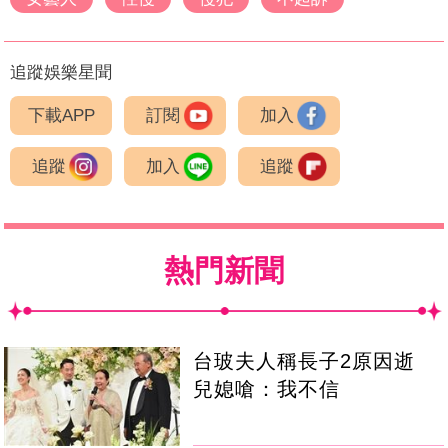
追蹤娛樂星聞
下載APP
訂閱
加入
追蹤
加入
追蹤
熱門新聞
台玻夫人稱長子2原因逝
兒媳嗆：我不信