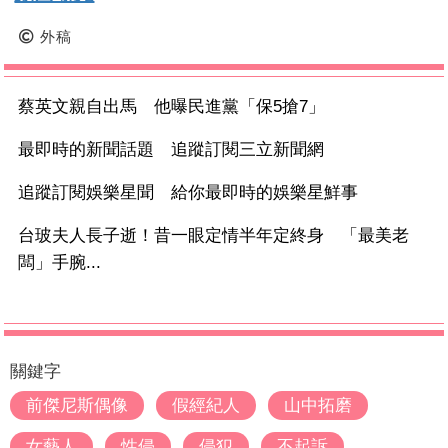
外稿
蔡英文親自出馬 他曝民進黨「保5搶7」
最即時的新聞話題 追蹤訂閱三立新聞網
追蹤訂閱娛樂星聞 給你最即時的娛樂星鮮事
台玻夫人長子逝！昔一眼定情半年定終身 「最美老
闆」手腕...
關鍵字
前傑尼斯偶像
假經紀人
山中拓磨
女藝人
性侵
侵犯
不起訴