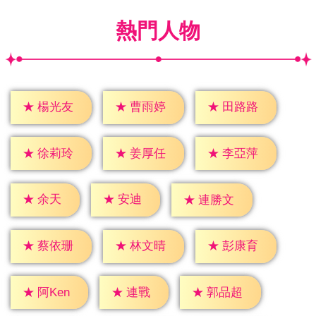
熱門人物
★
楊光友
★
曹雨婷
★
田路路
★
徐莉玲
★
姜厚任
★
李亞萍
★
余天
★
安迪
★
連勝文
★
蔡依珊
★
林文晴
★
彭康育
★
連戰
★
阿Ken
★
郭品超