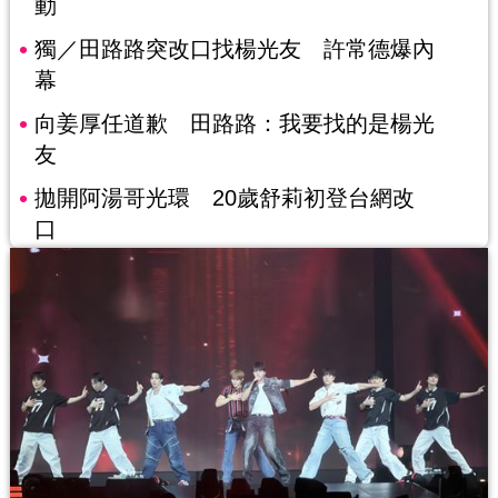
動
獨／田路路突改口找楊光友 許常德爆內
幕
向姜厚任道歉 田路路：我要找的是楊光
友
拋開阿湯哥光環 20歲舒莉初登台網改
口