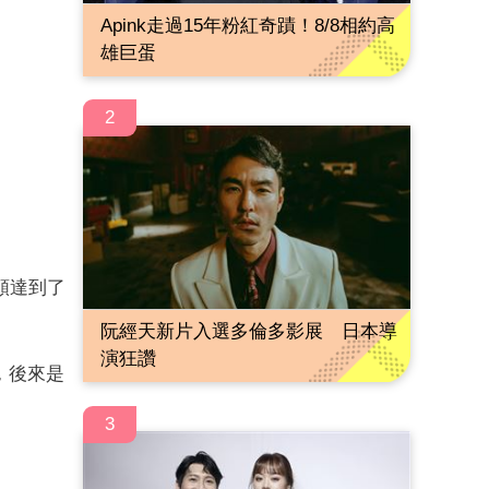
Apink走過15年粉紅奇蹟！8/8相約高
雄巨蛋
2
額達到了
阮經天新片入選多倫多影展 日本導
演狂讚
，後來是
3