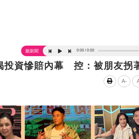
0:00
0:00
聽新聞
揭投資慘賠內幕 控：被朋友拐
A-