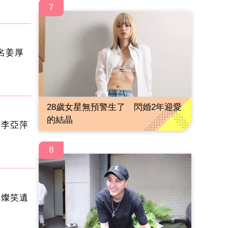
7
名姜厚
28歲女星無預警生了 閃婚2年迎愛
的結晶
 李亞萍
8
白燦笑遺