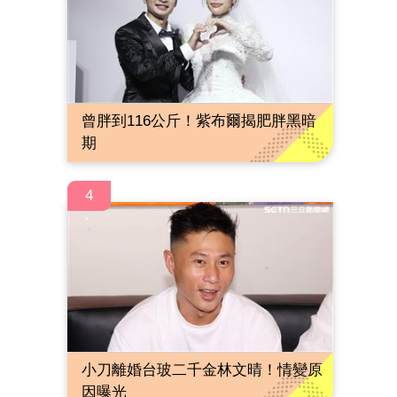
曾胖到116公斤！紫布爾揭肥胖黑暗
期
4
小刀離婚台玻二千金林文晴！情變原
因曝光