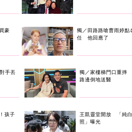
買豪
獨／田路路嗆曹雨婷點
任 他回應了
 對手丟
獨／家樓梯門口重摔
路邊倒地送醫
！孩子
王凱靈堂開放 「純
照」曝光