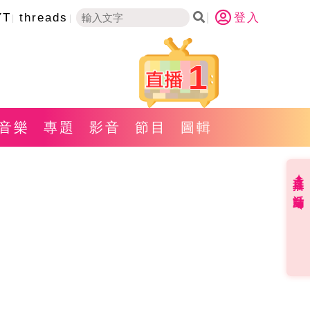
YT
threads
登入
1
音樂
專題
影音
節目
圖輯
直播✦活動