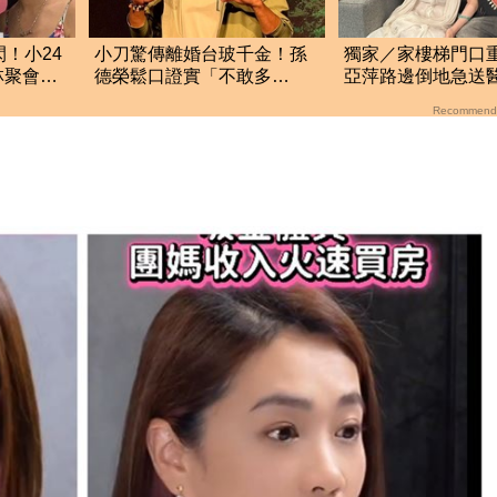
！小24
小刀驚傳離婚台玻千金！孫
獨家／家樓梯門口
林聚會」
德榮鬆口證實「不敢多
亞萍路邊倒地急
問」：家族風波很大
「最新傷況」曝
Recommend