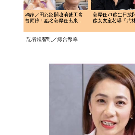
獨家／田路路開嗆演藝工會
姜厚任71歲生日放閃
曹雨婷！點名姜厚任出來
歲女友童芯曝「武
他16字回應了
驚人名單笑翻全網
記者鍾智凱／綜合報導