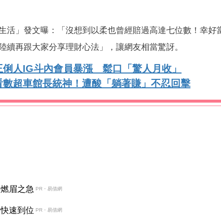
生活」發文曝：「沒想到以柔也曾經賠過高達七位數！幸好
陸續再跟大家分享理財心法」，讓網友相當驚訝。
俐人IG斗內會員暴漲 鬆口「驚人月收」
看數超車館長統神！遭酸「躺著賺」不忍回擊
決燃眉之急
PR・易借網
金快速到位
PR・易借網