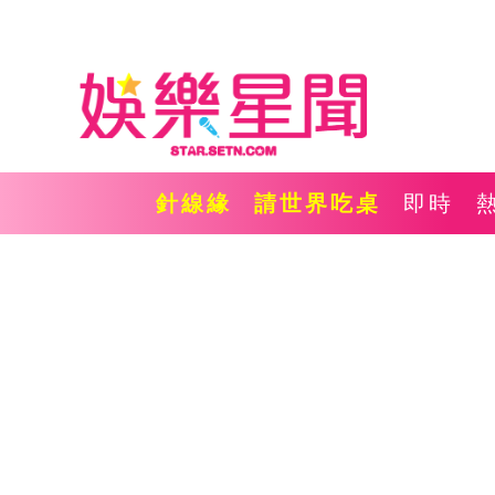
針線緣
請世界吃桌
即時