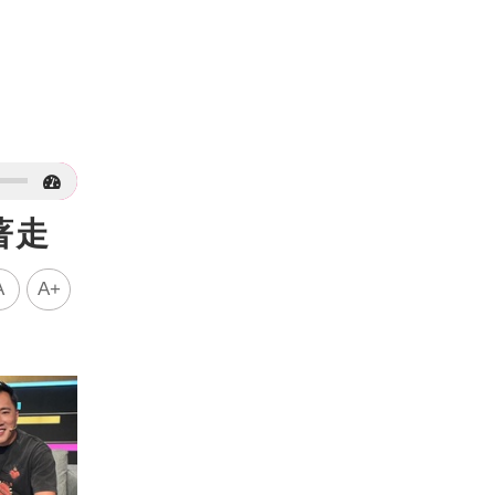
著走
A
A+