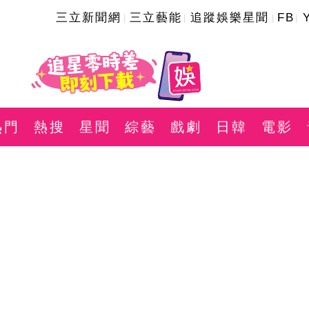
三立新聞網
三立藝能
追蹤娛樂星聞
FB
熱門
熱搜
星聞
綜藝
戲劇
日韓
電影