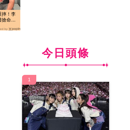
重摔！李
送醫搶命
ed by
今日頭條
1