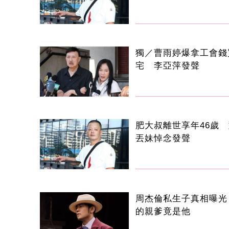
獨／曹雨婷爆拿工會錢
宅 李亞萍發聲
肥大叔離世享年46歲
丟妹悼念發聲
周杰倫私生子真相曝光
的親爹竟是他