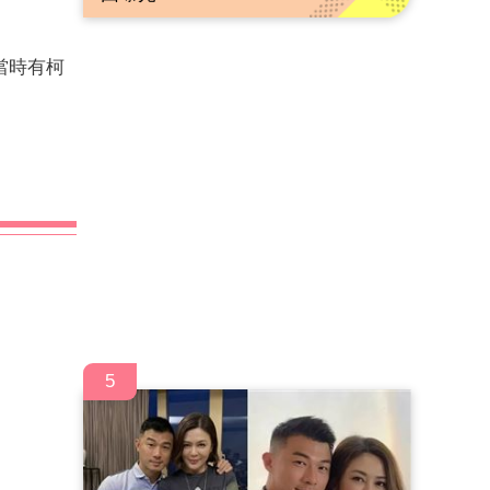
當時有柯
5