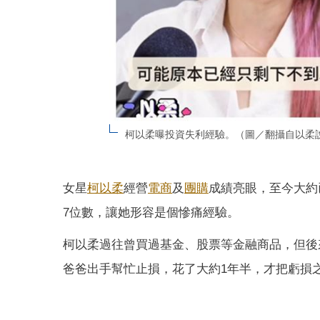
柯以柔曝投資失利經驗。（圖／翻攝自以柔
女星
柯以柔
經營
電商
及
團購
成績亮眼，至今大約
7位數，讓她形容是個慘痛經驗。
柯以柔過往曾買過基金、股票等金融商品，但後
爸爸出手幫忙止損，花了大約1年半，才把虧損