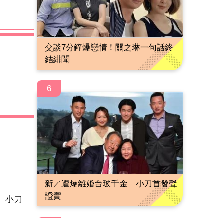
交談7分鐘爆戀情！關之琳一句話終
結緋聞
6
新／遭爆離婚台玻千金 小刀首發聲
證實
 小刀