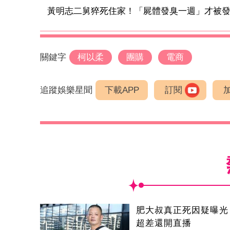
黃明志二舅猝死住家！「屍體發臭一週」才被發現 
關鍵字
柯以柔
團購
電商
追蹤娛樂星聞
下載APP
訂閱
肥大叔真正死因疑曝光
超差還開直播