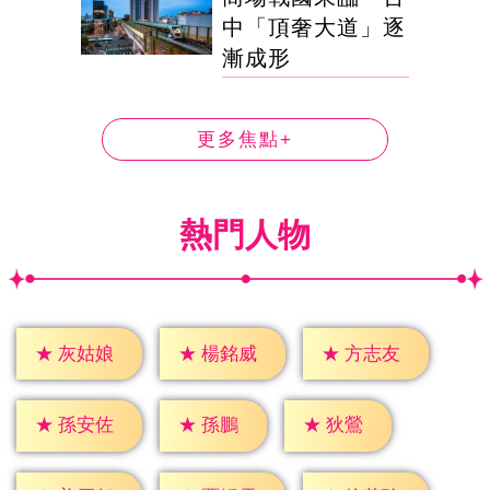
中「頂奢大道」逐
漸成形
更多焦點+
熱門人物
★
灰姑娘
★
楊銘威
★
方志友
★
孫鵬
★
狄鶯
★
孫安佐