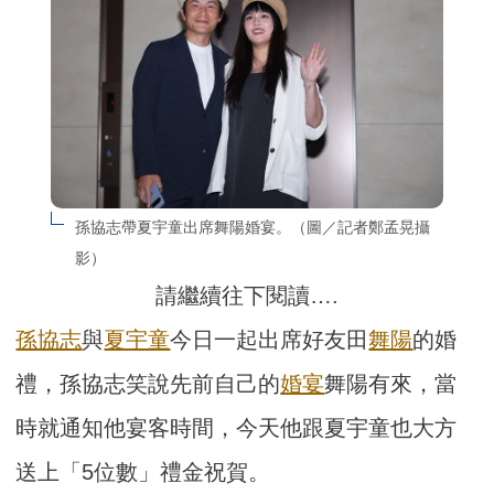
孫協志帶夏宇童出席舞陽婚宴。（圖／記者鄭孟晃攝
影）
請繼續往下閱讀….
孫協志
與
夏宇童
今日一起出席好友田
舞陽
的婚
禮，孫協志笑說先前自己的
婚宴
舞陽有來，當
時就通知他宴客時間，今天他跟夏宇童也大方
送上「5位數」禮金祝賀。