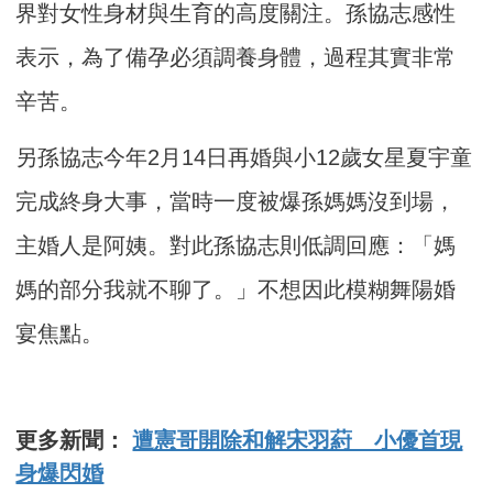
界對女性身材與生育的高度關注。孫協志感性
表示，為了備孕必須調養身體，過程其實非常
辛苦。
另孫協志今年2月14日再婚與小12歲女星夏宇童
完成終身大事，當時一度被爆孫媽媽沒到場，
主婚人是阿姨。對此孫協志則低調回應：「媽
媽的部分我就不聊了。」不想因此模糊舞陽婚
宴焦點。
更多新聞：
遭憲哥開除和解宋羽葤 小優首現
身爆閃婚