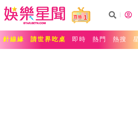
1
針線緣
請世界吃桌
即時
熱門
熱搜