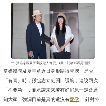
孫協志跟夏宇童談做人進度。(圖／記者鄭孟晃攝影）
當媒體問及夏宇童近日身形顯得豐腴、是否
「有喜」時，孫協志立刻開口護航，連說兩次
「不要急」，並承諾未來若有好消息一定會通
知大家，強調目前是真的還沒有
懷孕
。 針對外