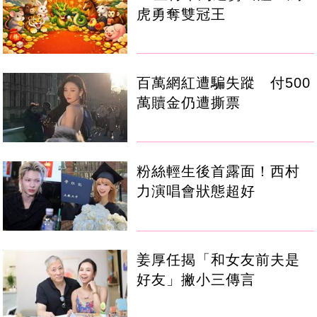
虎勇奪雙冠王
百萬網紅遭騙失蹤 付500
萬贖金仍遭撕票
粉絲輕生後首露面！西村
力演唱會狀態超好
姜厚任揭「和女友前夫是
好友」撇小三傳言