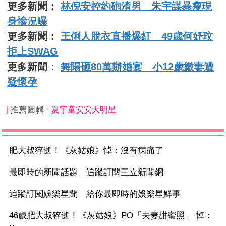
更多新聞：
林倪安控約砲渣男 朱宇謀暴瘦現
身慘況曝
更多新聞：
王俐人脫衣直播爆紅 49歲何妤玟
拒上SWAG
更多新聞：
舞陽砸80萬辦婚宴 小12歲嫩妻遭
疑懷孕
推薦圖輯
夏宇童安安大明星
肥大叔猝逝！《灰姑娘》悼：沒有病痛了
最即時的新聞話題 追蹤訂閱三立新聞網
追蹤訂閱娛樂星聞 給你最即時的娛樂星鮮事
46歲肥大叔猝逝！《灰姑娘》PO「夫妻甜蜜照」 悼：