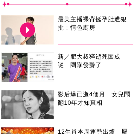
最美主播裸背挺孕肚遭狠
批：情色廚房
新／肥大叔猝逝死因成
謎 團隊發聲了
影后爆已逝4個月 女兒鬧
翻10年才知真相
12生肖本周運勢出爐 屬