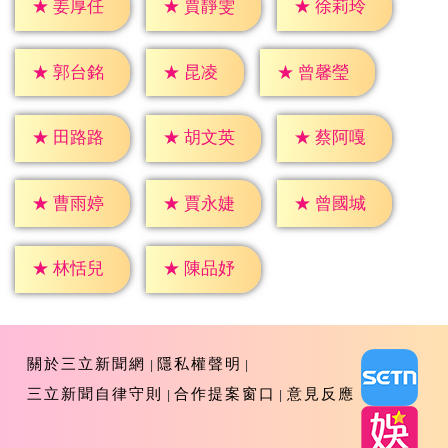
★
姜厚任
★
賈靜雯
★
徐莉玲
★
昆凌
★
郭台銘
★
曾馨瑩
★
田路路
★
胡文英
★
蔡阿嘎
★
曹雨婷
★
賈永婕
★
曾國城
★
林恬兒
★
陳品妤
關於三立新聞網
隱私權聲明
三立新聞自律守則
合作提案窗口
意見反應