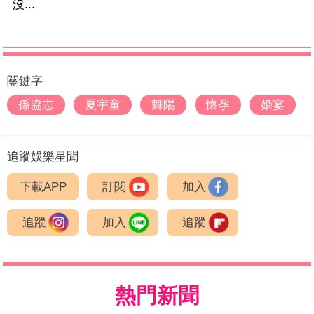
沒...
關鍵字
孫協志
夏宇童
舞陽
懷孕
婚宴
追蹤娛樂星聞
下載APP
訂閱
加入
追蹤
加入
追蹤
熱門新聞