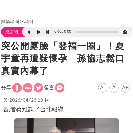
娛樂星聞
星聞
0:00
0:00
聽新聞
突公開露臉「發福一圈」！夏
宇童再遭疑懷孕 孫協志鬆口
真實內幕了
A-
A
A+
分享
留言
2026/04/26 20:14
記者蔡維歆／台北報導