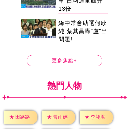
車 日均運量飆升
13倍
綠中常會助選何欣
純 蔡其昌轟"盧"出
問題!
更多焦點+
熱門人物
★
田路路
★
曹雨婷
★
李翊君