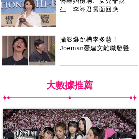
傳離婚檢場、女兒非親
生 李翊君露面回應
攝影爆跳槽李多慧！
Joeman憂建文離職發聲
大數據推薦