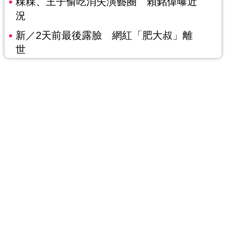
粿粿、王子偷吃消失演藝圈 賴銘偉曝近
況
新／2天前最後露臉 網紅「肥大叔」離
世