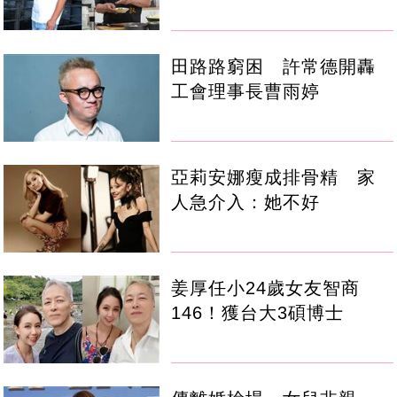
田路路窮困 許常德開轟
工會理事長曹雨婷
亞莉安娜瘦成排骨精 家
人急介入：她不好
姜厚任小24歲女友智商
146！獲台大3碩博士