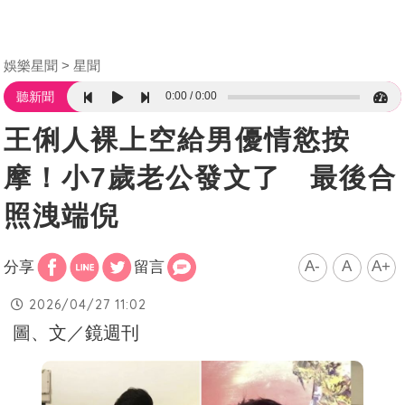
娛樂星聞
星聞
0:00
0:00
聽新聞
王俐人裸上空給男優情慾按
摩！小7歲老公發文了 最後合
照洩端倪
A-
A
A+
分享
留言
2026/04/27 11:02
圖、文／鏡週刊