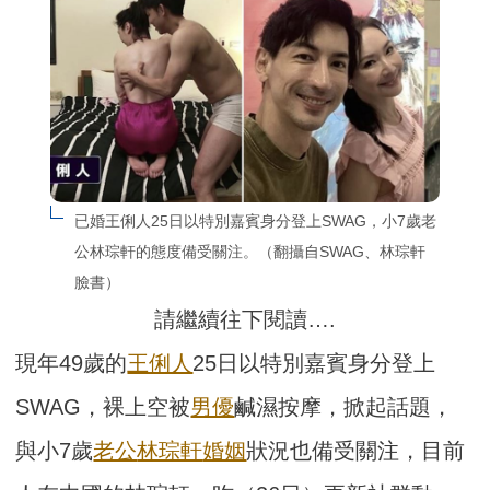
已婚王俐人25日以特別嘉賓身分登上SWAG，小7歲老
公林琮軒的態度備受關注。（翻攝自SWAG、林琮軒
臉書）
請繼續往下閱讀….
現年49歲的
王俐人
25日以特別嘉賓身分登上
SWAG，裸上空被
男優
鹹濕按摩，掀起話題，
與小7歲
老公
林琮軒
婚姻
狀況也備受關注，目前