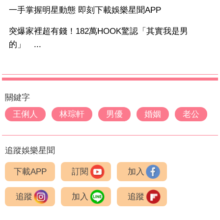
一手掌握明星動態 即刻下載娛樂星聞APP
突爆家裡超有錢！182萬HOOK驚認「其實我是男
的」 ...
關鍵字
王俐人
林琮軒
男優
婚姻
老公
追蹤娛樂星聞
下載APP
訂閱
加入
追蹤
加入
追蹤