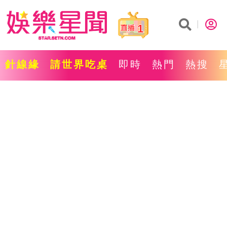
1
針線緣
請世界吃桌
即時
熱門
熱搜