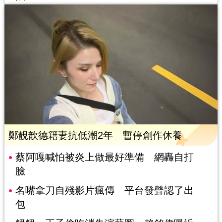
鄭靚歆德籍妻抗低潮2年 暫停創作休養
蔡阿嘎喊怕被炎上做最好準備 網轟自打
臉
名嘴拿刀自殘影片瘋傳 平台發聲認了出
包