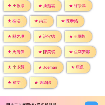
★
王敏淳
★
潘越雲
★
許景淳
★
檢場
★
納豆
★
陳泰銘
★
關之琳
★
許常德
★
王國旌
★
馬清偉
★
陳美琪
★
亞莉安娜
★
康凱
★
李多慧
★
Joeman
★
建文
★
唐綺陽
關於三立新聞網
隱私權聲明