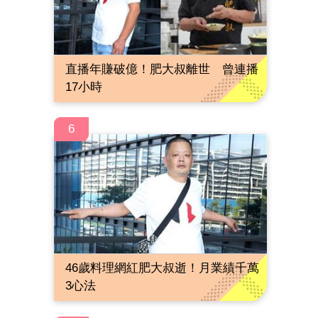
直播年賺破億！肥大叔離世 曾連播
17小時
6
46歲料理網紅肥大叔逝！月業績千萬
3心法