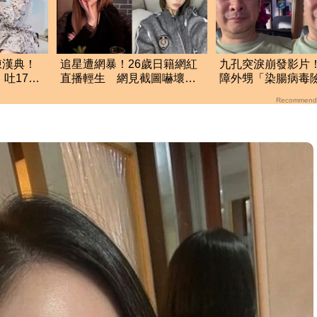
陳漢典！
追星遭網暴！26歲日籍網紅
九孔突淚崩發影片
吐17字
直播輕生 網見截圖嚇壞：
障外甥「染腸病
整晚睡不著
認了：曾想過別救
Recommend