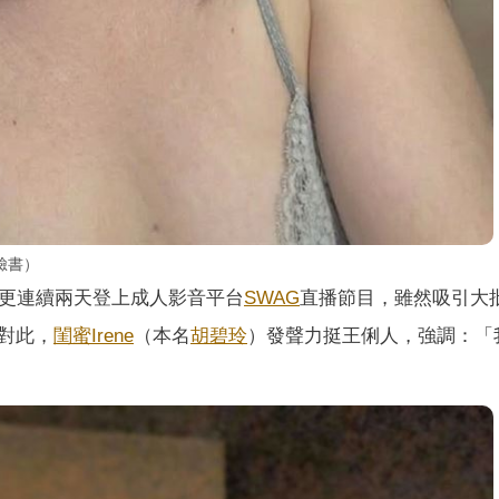
臉書）
更連續兩天登上成人影音平台
SWAG
直播節目，雖然吸引大
對此，
閨蜜
Irene
（本名
胡碧玲
）發聲力挺王俐人，強調：「