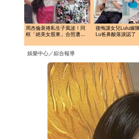
周杰倫衰捲私生子風波！同
後悔讓女兒Lulu嫁
框「絕美女股東」合照遭瘋
Lu爸鼻酸落淚認了 
傳 驚人內幕曝光
洩「關鍵主因」
娛樂中心／綜合報導