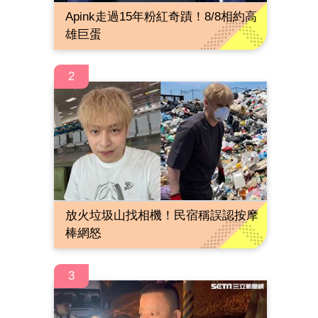
Apink走過15年粉紅奇蹟！8/8相約高
雄巨蛋
2
放火垃圾山找相機！民宿稱誤認按摩
棒網怒
3