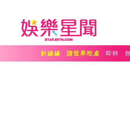
針線緣
請世界吃桌
即時