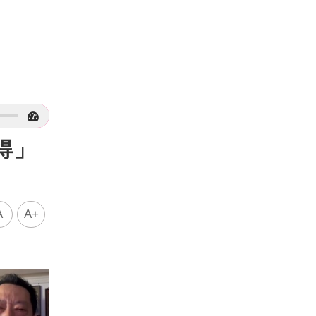
得」
A
A+