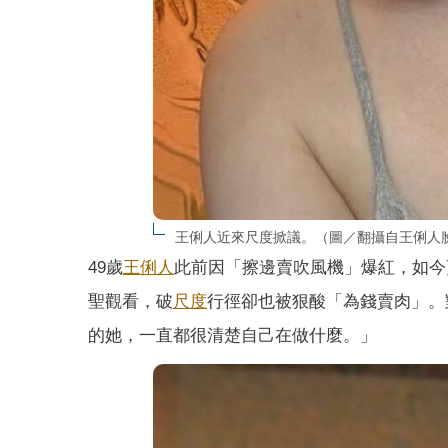
王俐人近來尺度掀議。（圖／翻攝自王俐人
49歲
王俐人
此前因「擦邊賣吹風機」爆紅，如今
聖觀看，破
尺度
行徑卻也被狠酸「為錢賣肉」。
的她，一直都很清楚自己在做什麼。」