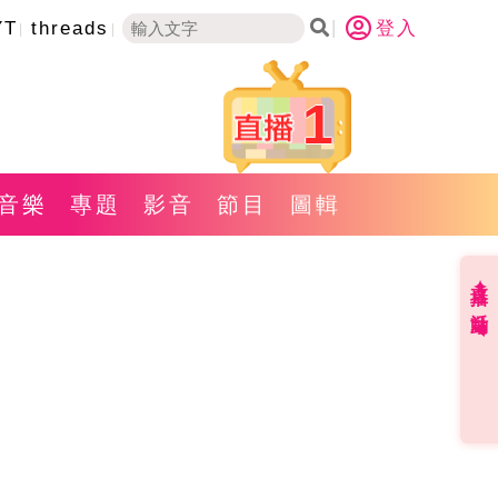
YT
threads
登入
1
音樂
專題
影音
節目
圖輯
直播✦活動