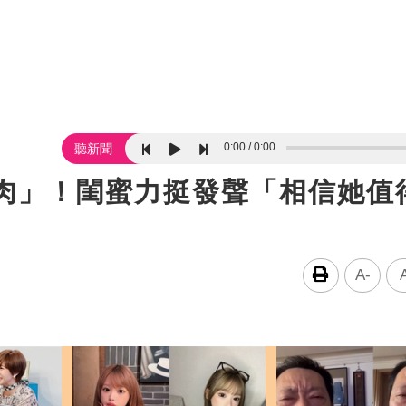
0:00
0:00
聽新聞
賣肉」！閨蜜力挺發聲「相信她值
A-