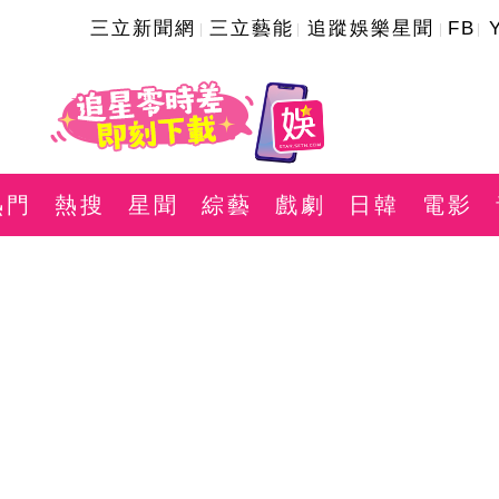
三立新聞網
三立藝能
追蹤娛樂星聞
FB
熱門
熱搜
星聞
綜藝
戲劇
日韓
電影