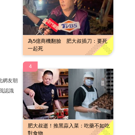
為5億商機翻臉 肥大叔插刀：要死
一起死
4
批網友朝
我認識
肥大叔逝！推黑蒜入菜：吃藥不如吃
對食物