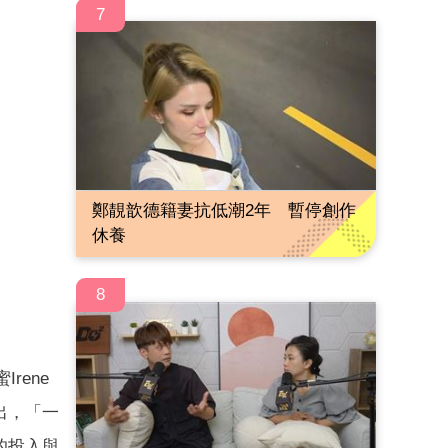
7
鄭靚歆德籍妻抗低潮2年 暫停創作
休養
8
rene
出，「一
的投入與