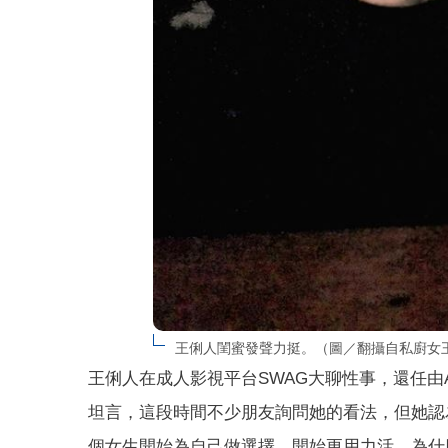
王俐人閨蜜發聲力挺。（圖／翻攝自私廚女王I
王俐人在成人影視平台SWAG大聊性事，還任由A
坦言，這段時間不少朋友詢問她的看法，但她認
個女生開始為自己做選擇、開始更用力活，為什