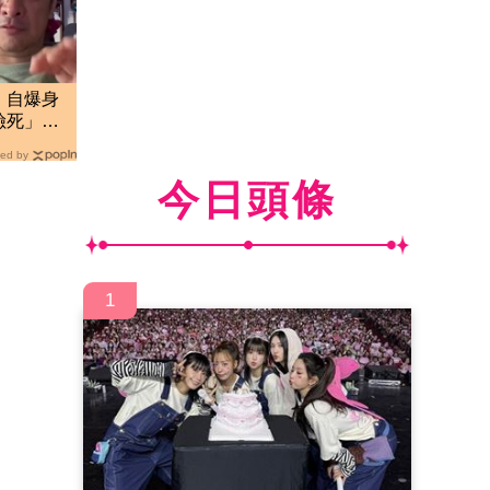
！自爆身
毒險死」
他
ed by
今日頭條
1