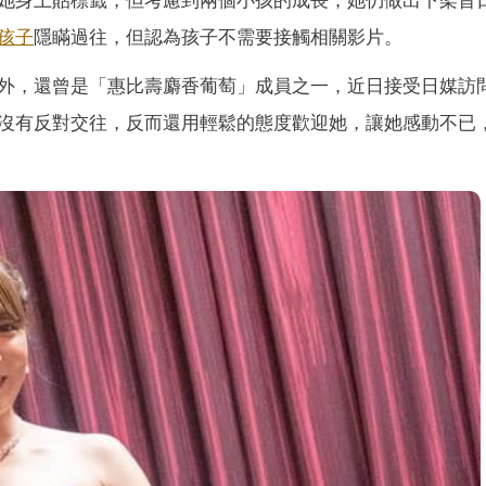
她身上貼標籤，但考慮到兩個小孩的成長，她仍做出下架昔
孩子
隱瞞過往，但認為孩子不需要接觸相關影片。
外，還曾是「惠比壽麝香葡萄」成員之一，近日接受日媒訪
沒有反對交往，反而還用輕鬆的態度歡迎她，讓她感動不已