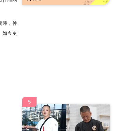
日作品的
問時，神
，如今更
5