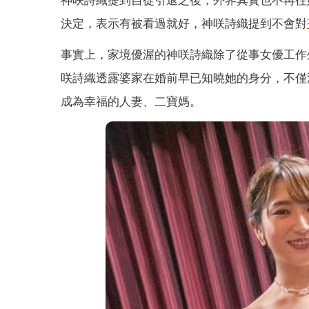
神咲詩織提到自從引退之後，外界其實也不再往
決定，表示有被看過就好，神咲詩織提到不會對
事實上，家境優渥的神咲詩織除了從事女優工作
咲詩織透露婆家在婚前早已知曉她的身分，不僅
成為幸福的人妻、二寶媽。