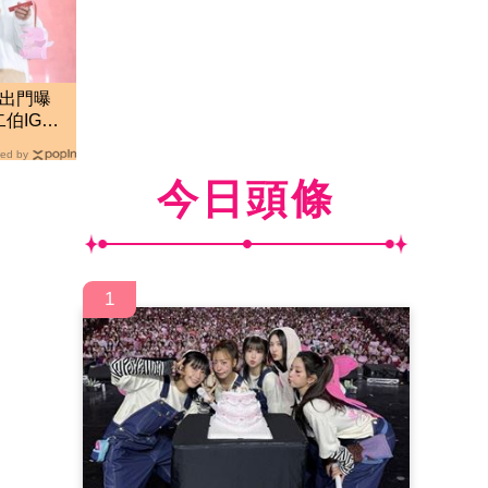
就出門曝
伯IG也
ed by
今日頭條
1