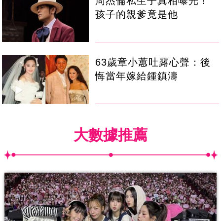
周杰倫私生子真相曝光！
孩子的親爹竟是他
63歲章小蕙吐露心聲：後
悔當年嫁給鍾鎮濤
大數據推薦