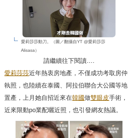
愛莉莎莎動刀。（圖／翻攝自YT @愛莉莎莎 
Alisasa）
請繼續往下閱讀….
愛莉莎莎
近年熱衷房地產，不僅成功考取房仲
執照，也陸續在泰國、阿拉伯聯合大公國等地
置產，上月她自招近來在
韓國
做
雙眼皮
手術，
近來限動po業配曬近照，也引發網友熱議。