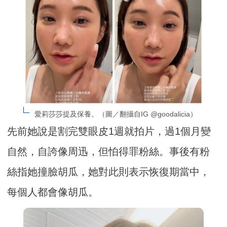
愛莉莎莎提及保養。（圖／翻攝自IG @goodalicia）
先前她說是割完雙眼皮1週就拍片，過1個月變
自然，自誇像周迅，但怕得罪粉絲。事後有粉
絲指她撞臉胡瓜，她對此則表示恢復期當中，
每個人都會像胡瓜。