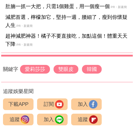
肚腩一抓一大把，只需1個雞蛋，用一個瘦一個
PR・新素簡
減肥首選，檸檬加它，堅持一週，腰細了，瘦到你懷疑
人生
PR・新素簡
超神減肥神器！橘子不要直接吃，加點這個！體重天天
下降
PR・新素簡
關鍵字
愛莉莎莎
雙眼皮
韓國
追蹤娛樂星聞
下載APP
訂閱
加入
追蹤
加入
追蹤