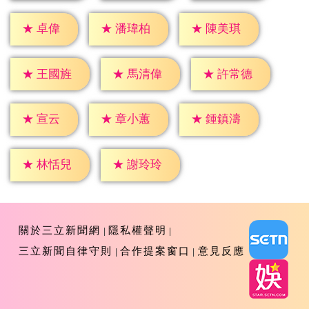
★
卓偉
★
潘瑋柏
★
陳美琪
★
王國旌
★
馬清偉
★
許常德
★
宣云
★
章小蕙
★
鍾鎮濤
★
林恬兒
★
謝玲玲
關於三立新聞網
隱私權聲明
三立新聞自律守則
合作提案窗口
意見反應