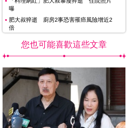
「料理網紅」肥大叔暴瘦猝逝 住院照片
曝
肥大叔猝逝 廚房2事恐害罹癌風險增近2
倍
您也可能喜歡這些文章