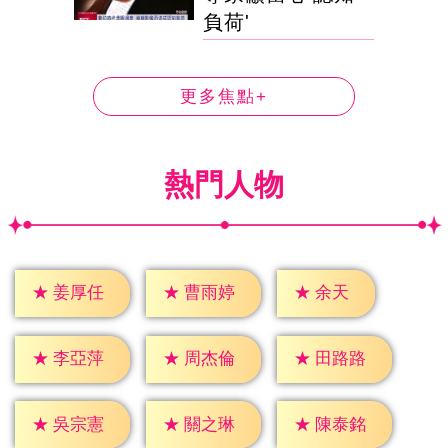
負荷'
更多焦點+
熱門人物
★
余天
★
姜厚任
★
曹雨婷
★
李亞萍
★
周杰倫
★
田路路
★
吳宗憲
★
關之琳
★
陳泰銘