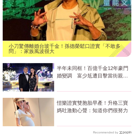
小刀驚傳離婚台玻千金！孫德榮鬆口證實「不敢多
問」：家族風波很大
半年未同框！百億千金12年豪門
婚變調 富少尪遭目擊當街親吻
小三
愷樂證實雙胞胎早產！升格三寶
媽吐激動心聲：知道你們很努力
Recommended by