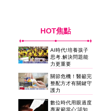
HOT焦點
AI時代!培養孩子
思考.解決問題能
力更重要
關節危機！醫籲完
整配方才有關鍵守
護力
數位時代用眼過度
專家籲當心'認知