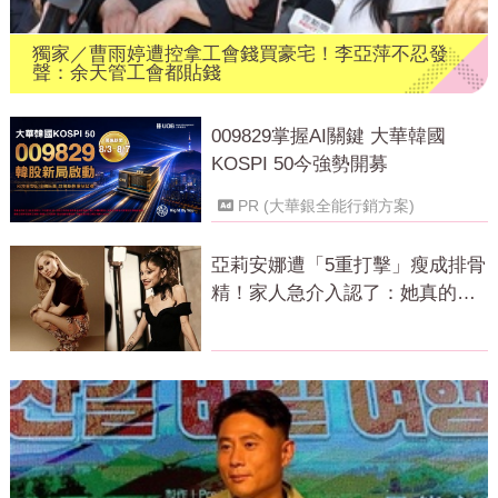
獨家／曹雨婷遭控拿工會錢買豪宅！李亞萍不忍發
聲：余天管工會都貼錢
009829掌握AI關鍵 大華韓國
KOSPI 50今強勢開募
PR (大華銀全能行銷方案)
亞莉安娜遭「5重打擊」瘦成排骨
精！家人急介入認了：她真的不
好