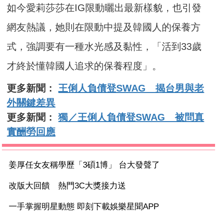
如今愛莉莎莎在IG限動曬出最新樣貌，也引發
網友熱議，她則在限動中提及韓國人的保養方
式，強調要有一種水光感及黏性，「活到33歲
才終於懂韓國人追求的保養程度」。
更多新聞：
王俐人負債登SWAG 揭台男與老
外關鍵差異
更多新聞：
獨／王俐人負債登SWAG 被問真
實酬勞回應
姜厚任女友稱學歷「3碩1博」 台大發聲了
改版大回饋 熱門3C大獎接力送
一手掌握明星動態 即刻下載娛樂星聞APP