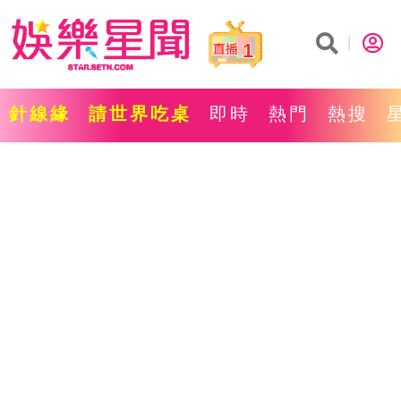
1
針線緣
請世界吃桌
即時
熱門
熱搜