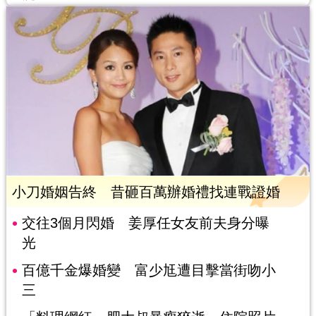
小刀婚姻告終 昔砸百萬辦婚禮找連戰證婚
交往3個月閃婚 姜厚任女友前夫身分曝
光
百億千金爆婚變 富少尪遭目擊當街吻小
三