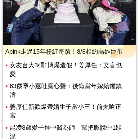
Apink走過15年粉紅奇蹟！8/8相約高雄巨蛋
女友台大3碩1博爆造假！姜厚任：文盲也
愛
63歲章小蕙吐露心聲：後悔當年嫁給鍾鎮
濤
姜厚任新歡爆帶婚生子當小三！前夫嗆正
宮
昆凌8歲愛子拜中醫為師 幫把脈說中1狀
況