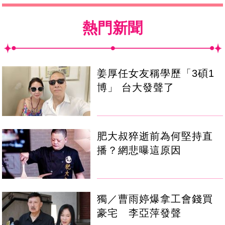
熱門新聞
姜厚任女友稱學歷「3碩1
博」 台大發聲了
肥大叔猝逝前為何堅持直
播？網悲曝這原因
獨／曹雨婷爆拿工會錢買
豪宅 李亞萍發聲