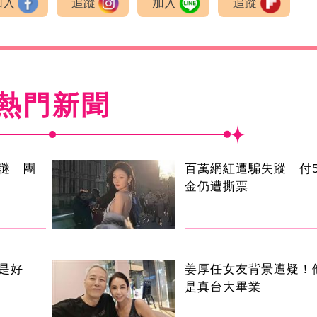
加入
追蹤
加入
追蹤
熱門新聞
謎 團
百萬網紅遭騙失蹤 付5
金仍遭撕票
是好
姜厚任女友背景遭疑！
是真台大畢業