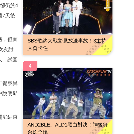
卻仍於4
醫7天後
邊，但面
SBS歌謠大戰驚見放送事故！3主持
人齊卡住
女友討
人，試圖
4
工覺察異
中說明邱
開庭結束
AND2BLE、ALD1黑白對決！神級舞
台炸全場