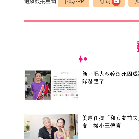
追蹤娛樂星聞
下載APP
訂閱
新／肥大叔猝逝死因成
隊發聲了
姜厚任揭「和女友前夫
友」撇小三傳言