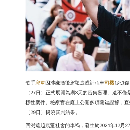
歌手
邱軍
因涉嫌酒後駕駛造成計程車
司機
1死1
（27日）正式展開為期3天的密集審理。這不
標性案件。檢察官在庭上公開多項關鍵證據，直
（29日）揭曉審判結果。
回溯這起震驚社會的車禍，發生於2024年12