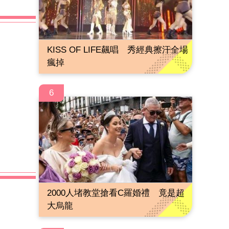
KISS OF LIFE飆唱 秀經典擦汗全場
瘋掉
6
2000人堵教堂搶看C羅婚禮 竟是超
大烏龍