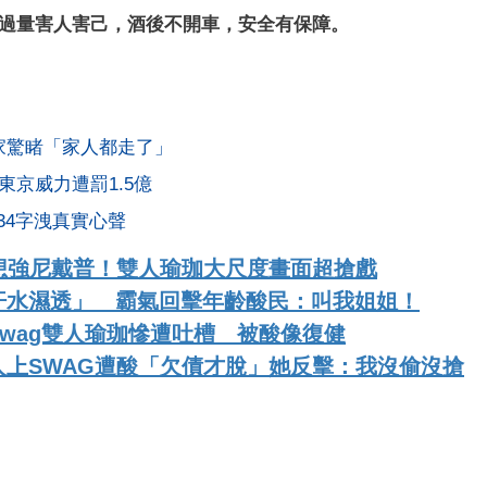
酒過量害人害己，酒後不開車，安全有保障。
家驚睹「家人都走了」
京威力遭罰1.5億
34字洩真實心聲
想強尼戴普！雙人瑜珈大尺度畫面超搶戲
汗水濕透」 霸氣回擊年齡酸民：叫我姐姐！
wag雙人瑜珈慘遭吐槽 被酸像復健
上SWAG遭酸「欠債才脫」她反擊：我沒偷沒搶