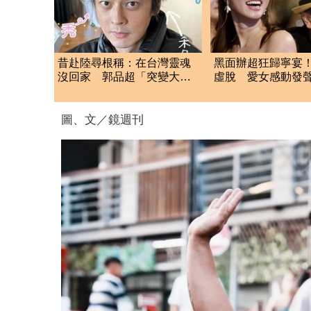
昔赴陸尋根稱：在台灣靈魂
黑面辦超狂歸寧宴
沒回家 郭品超「突變大禿
虛脫 愛女感動發
頭」近照嚇壞網
他愛我的方式
圖、文／鏡週刊