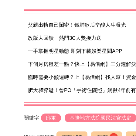
父親出軌自己閨密！鐵肺歌后辛酸人生曝光
改版大回饋 熱門3C大獎接力送
一手掌握明星動態 即刻下載娛樂星聞APP
下個月房租差一點？快上【易借網】三分鐘解
臨時需要小額週轉？上【易借網】找人幫！資
肥大叔猝逝！曾PO「手術住院照」網揪4年前有異
關鍵字
邱軍
基隆地方法院國民法官法庭