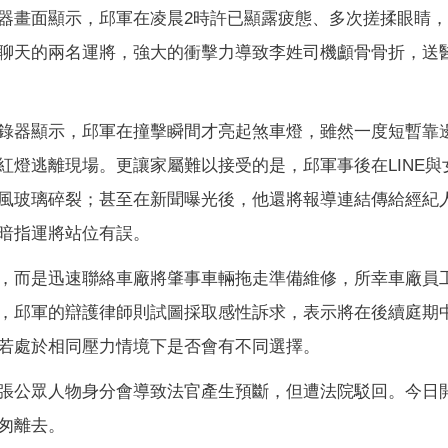
器畫面顯示，邱軍在凌晨2時許已顯露疲態、多次搓揉眼睛，
聊天的兩名運將，強大的衝擊力導致李姓司機顱骨骨折，送
錄器顯示，邱軍在撞擊瞬間才亮起煞車燈，雖然一度短暫靠
紅燈逃離現場。更讓家屬難以接受的是，邱軍事後在LINE與
風玻璃碎裂；甚至在新聞曝光後，他還將報導連結傳給經紀
暗指運將站位有誤。
，而是迅速聯絡車廠將肇事車輛拖走準備維修，所幸車廠員
，邱軍的辯護律師則試圖採取感性訴求，表示將在後續庭期
若處於相同壓力情境下是否會有不同選擇。
張公眾人物身分會導致法官產生預斷，但遭法院駁回。今日
匆離去。