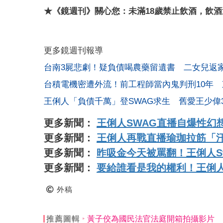
★《鏡週刊》關心您：未滿18歲禁止飲酒，飲
更多鏡週刊報導
台南3屍悲劇！疑負債喝農藥留遺書 二女兒返
台積電機密遭外流！前工程師當內鬼判刑10年 東
王俐人「負債千萬」登SWAG求生 舊愛王少偉
更多新聞：
王俐人SWAG直播自爆性幻
更多新聞：
王俐人再戰直播瑜珈拉筋「
更多新聞：
昨吸金今天被罵翻！王俐人S
更多新聞：
要給誰看是我的權利！王俐人
外稿
推薦圖輯
黃子佼為國民法官法庭開箱拍攝影片