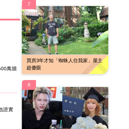
7
買房3年才知「蜘蛛人住我家」屋主
超傻眼
00萬贖
8
他證實