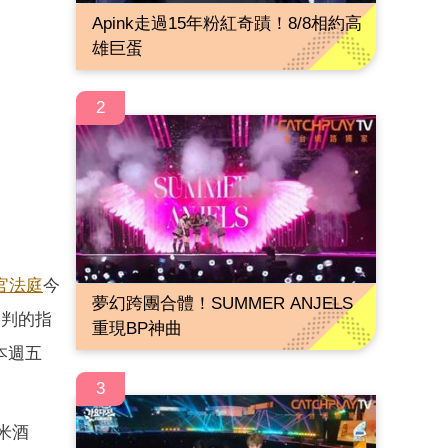
Apink走過15年粉紅奇蹟！8/8相約高
雄巨蛋
2
官法庭
今
夢幻跨團合體！SUMMER ANJELS
審判的指
重現BP神曲
本週五
3
米酒