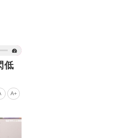
閃低
A
A+