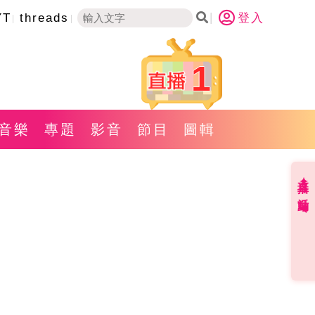
YT
threads
登入
1
音樂
專題
影音
節目
圖輯
直播✦活動