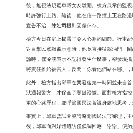
後，無視法規駕車載女友離開。檢方展示的監視
時許強行上路。隨後，他在信一路撞上正在路邊
宣告不治，陳姓司機則受傷倖存。
檢方今日在庭上揭露了令人心寒的細節。行車紀
對目擊民眾敲窗示意時，他竟直接猛踩油門、闖
論時，僅冷淡表示不記得發生什麼事，卻發現擋
將責任推給被害人，反問「你看他們站在哪」，
此外，檢方指出邱軍在案發後第一時間並未自首
狀通報警方，才保全了關鍵證據。面對檢方指控
軍的心路歷程，並呼籲國民法官設身處地思考，
事實上，邱軍曾試圖聲請避開國民法官審理，主
後，邱軍面對媒體追訪僅低調回應「謝謝」便匆