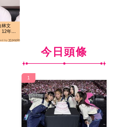
金林文
12年婚
年
ed by
今日頭條
1