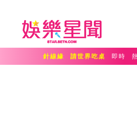
針線緣
請世界吃桌
即時