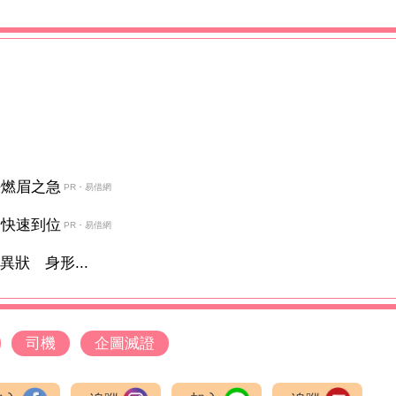
決燃眉之急
PR・易借網
金快速到位
PR・易借網
狀 身形...
司機
企圖滅證