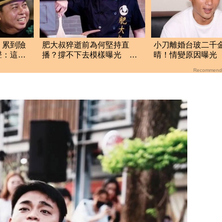
！累到險
肥大叔猝逝前為何堅持直
小刀離婚台玻二千
聲：這是
播？撐不下去模樣曝光 網
晴！情變原因曝光 
悲曝這原因才變粉絲
姻難維持已分居半
Recommend