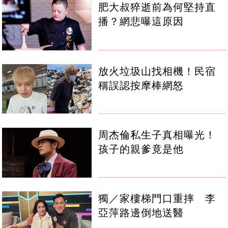
肥大叔猝逝前為何堅持直
播？網悲曝這原因
放火垃圾山找相機！民宿
稱誤認按摩棒網怒
周杰倫私生子真相曝光！
孩子的親爹竟是他
獨／家樓梯門口重摔 李
亞萍路邊倒地送醫