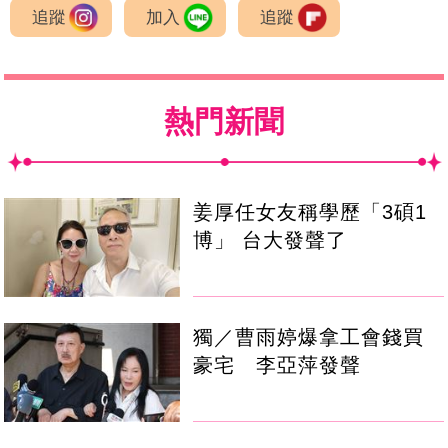
追蹤
加入
追蹤
熱門新聞
姜厚任女友稱學歷「3碩1
博」 台大發聲了
獨／曹雨婷爆拿工會錢買
豪宅 李亞萍發聲