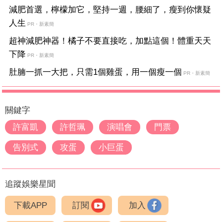
減肥首選，檸檬加它，堅持一週，腰細了，瘦到你懷疑
人生
PR・新素簡
超神減肥神器！橘子不要直接吃，加點這個！體重天天
下降
PR・新素簡
肚腩一抓一大把，只需1個雞蛋，用一個瘦一個
PR・新素簡
關鍵字
許富凱
許哲珮
演唱會
門票
告別式
攻蛋
小巨蛋
追蹤娛樂星聞
下載APP
訂閱
加入