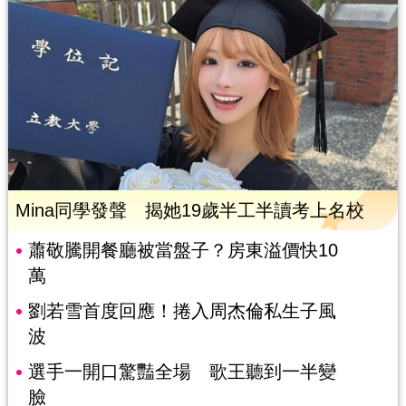
Mina同學發聲 揭她19歲半工半讀考上名校
蕭敬騰開餐廳被當盤子？房東溢價快10
萬
劉若雪首度回應！捲入周杰倫私生子風
波
選手一開口驚豔全場 歌王聽到一半變
臉