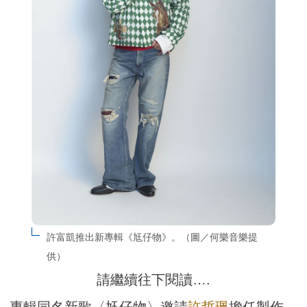
許富凱推出新專輯《尪仔物》。（圖／何樂音樂提
供）
請繼續往下閱讀….