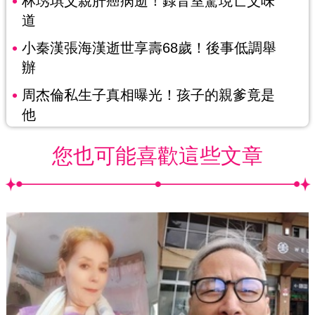
林琇琪父親肝癌病逝！錄音室驚現亡父味
道
小秦漢張海漢逝世享壽68歲！後事低調舉
辦
周杰倫私生子真相曝光！孩子的親爹竟是
他
您也可能喜歡這些文章