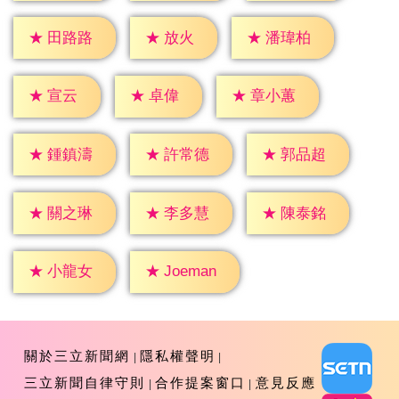
★
放火
★
田路路
★
潘瑋柏
★
宣云
★
卓偉
★
章小蕙
★
鍾鎮濤
★
許常德
★
郭品超
★
關之琳
★
李多慧
★
陳泰銘
★
小龍女
★
Joeman
關於三立新聞網
隱私權聲明
三立新聞自律守則
合作提案窗口
意見反應