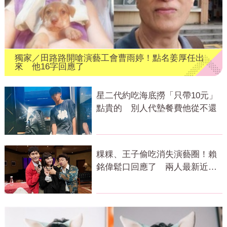
獨家／田路路開嗆演藝工會曹雨婷！點名姜厚任出
來 他16字回應了
星二代約吃海底撈「只帶10元」
點貴的 別人代墊餐費他從不還
粿粿、王子偷吃消失演藝圈！賴
銘偉鬆口回應了 兩人最新近況
曝光