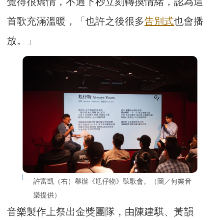
覺得很矯情，不過下秒立刻轉換情緒，認為這
首歌充滿溫暖，「也許之後很多
告別式
也會播
放。」
許富凱（右）舉辦《尪仔物》聽歌會。（圖／何樂音
樂提供）
音樂製作上祭出金獎團隊，由陳建騏、黃韻