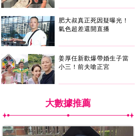
肥大叔真正死因疑曝光！
氣色超差還開直播
姜厚任新歡爆帶婚生子當
小三！前夫嗆正宮
大數據推薦