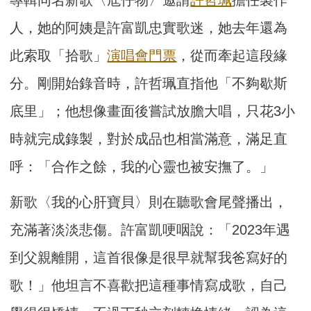
專輯同名新歌〈尪仔物〉邀請
許哲珮
擔任製作
人，她的阿姨是許富凱忠實歌迷，她去年還為
此索取「拾歌」
演唱會
門票
，從而牽起這段緣
分。剛開始錄音時，許哲珮直指他「不夠歇斯
底里」；他想像畫面後嘗試放膽大唱，只花3小
時就完成錄製，對於成品也相當滿意，滿足直
呼：「合作之餘，我的心靈也被安撫了。」
新歌〈我的心肝寶貝〉則在聽歌會尾聲播出，
充滿著淡淡悲傷。許富凱哽咽說：「2023年遇
到父親離開，這首很像是很早就幫我爸寫好的
歌！」他坦言不喜歡把這種事情寫成歌，自己