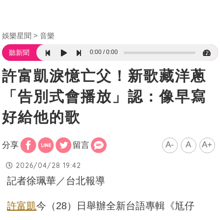
娛樂星聞
音樂
0:00
0:00
聽新聞
許富凱淚憶亡父！新歌藏洋蔥
「告別式會播放」認：像早寫
好給他的歌
A-
A
A+
分享
留言
2026/04/28 19:42
記者徐珮華／台北報導
許富凱
今（28）日舉辦全新台語專輯《尪仔