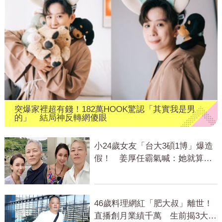
突爆家裡超有錢！182萬HOOK驚認「其實我是男
的」 結局神反轉網傻眼
小24歲女友「台大3碩1博」爆造
假！ 姜厚任霸氣喊：她就算文
盲我也愛
46歲料理網紅「肥大叔」離世！
直播創月業績千萬 生前揭3大成