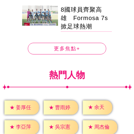
8國球員齊聚高
雄 Formosa 7s
掀足球熱潮
更多焦點+
熱門人物
★
余天
★
姜厚任
★
曹雨婷
★
李亞萍
★
吳宗憲
★
周杰倫