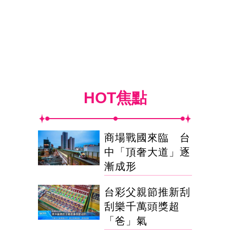
HOT焦點
商場戰國來臨 台
中「頂奢大道」逐
漸成形
台彩父親節推新刮
刮樂千萬頭獎超
「爸」氣