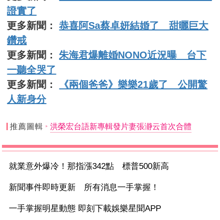
證實了
更多新聞：
恭喜阿Sa蔡卓妍結婚了 甜曬巨大
鑽戒
更多新聞：
朱海君爆離婚NONO近況曝 台下
一聽全哭了
更多新聞：
《兩個爸爸》樂樂21歲了 公開驚
人新身分
推薦圖輯
洪榮宏台語新專輯發片妻張瀞云首次合體
就業意外爆冷！那指漲342點 標普500新高
新聞事件即時更新 所有消息一手掌握！
一手掌握明星動態 即刻下載娛樂星聞APP