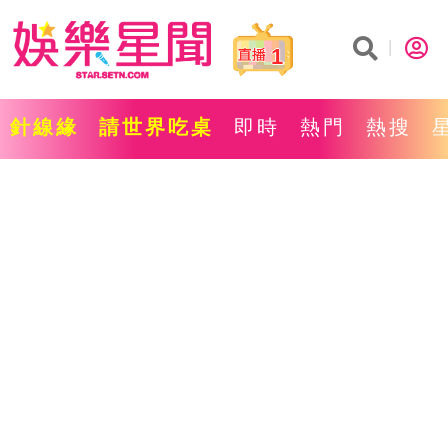
1
針線緣
請世界吃桌
即時
熱門
熱搜