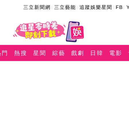
三立新聞網
三立藝能
追蹤娛樂星聞
FB
熱門
熱搜
星聞
綜藝
戲劇
日韓
電影