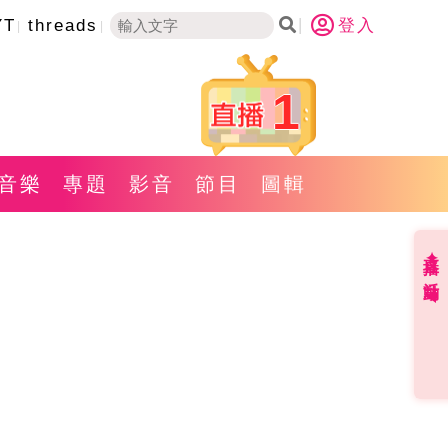
YT
threads
登入
1
音樂
專題
影音
節目
圖輯
直播✦活動