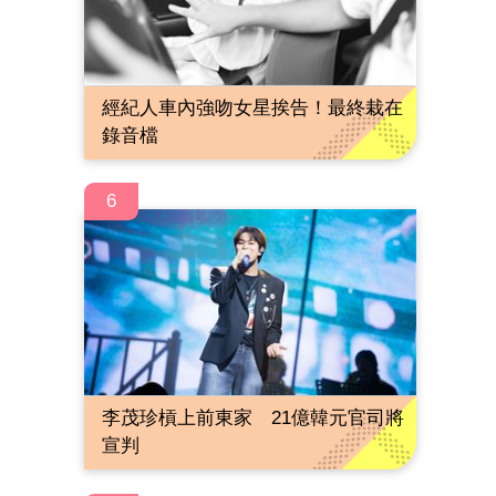
經紀人車內強吻女星挨告！最終栽在
錄音檔
6
李茂珍槓上前東家 21億韓元官司將
宣判