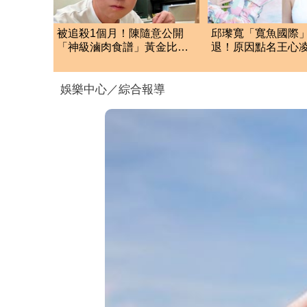
被追殺1個月！陳隨意公開
邱瓈寬「寬魚國際
「神級滷肉食譜」黃金比例
退！原因點名王心
配方 網全暴動了
琳網笑翻：太誠實
娛樂中心／綜合報導