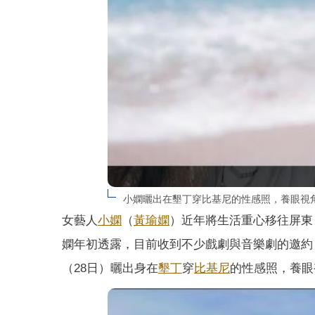
小嫻曬出在墾丁穿比基尼的性感照，養眼視
女藝人
小嫻
（
黃瑜嫻
）近年將生活重心移往屏東，
嫻年初透露，目前收到不少戲劇與音樂劇的邀約
（28日）曬出身在
墾丁
穿
比基尼
的性感照，養眼