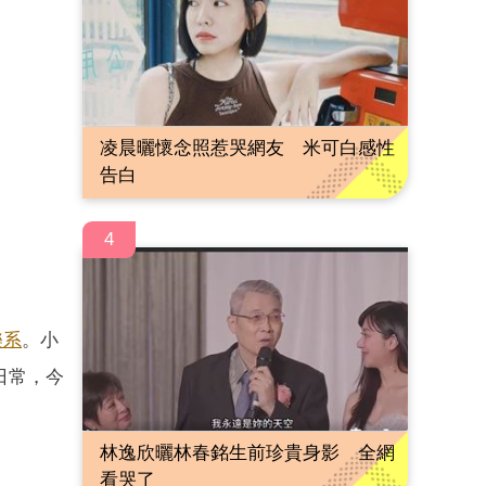
凌晨曬懷念照惹哭網友 米可白感性
告白
4
樂系
。小
日常，今
林逸欣曬林春銘生前珍貴身影 全網
看哭了