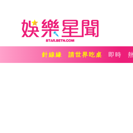
針線緣
請世界吃桌
即時