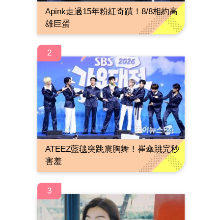
Apink走過15年粉紅奇蹟！8/8相約高
雄巨蛋
2
ATEEZ藍毯突跳震胸舞！崔傘跳完秒
害羞
3