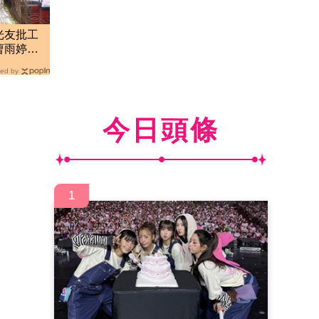
光友批工
曹雨婷不
ed by
今日頭條
1