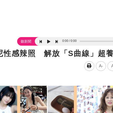
0:00
0:00
聽新聞
尼性感辣照 解放「S曲線」超
A-