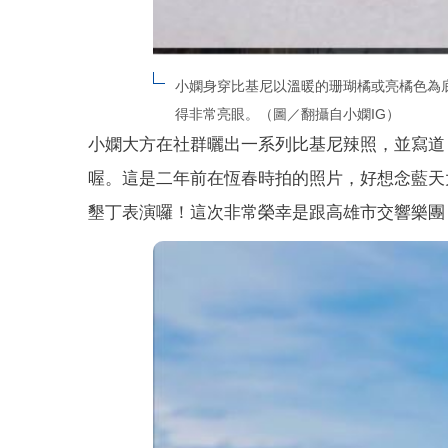
小嫻身穿比基尼以溫暖的珊瑚橘或亮橘色為
得非常亮眼。（圖／翻攝自小嫻IG）
小嫻大方在社群曬出一系列比基尼辣照，並寫道
喔。這是二年前在恆春時拍的照片，好想念藍天
墾丁表演囉！這次非常榮幸是跟高雄市交響樂團