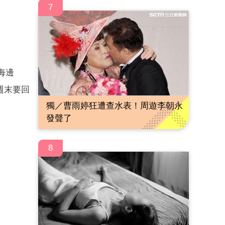
7
海邊
週末要回
獨／曹雨婷狂遭查水表！周遊李朝永
發聲了
8