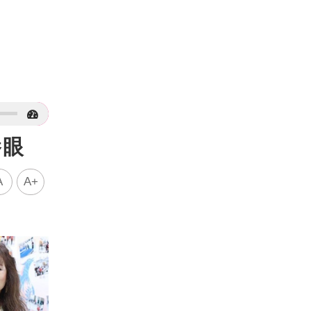
養眼
A
A+