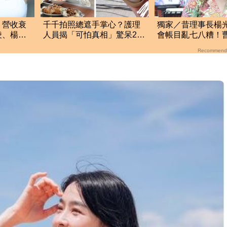
」營收衰
千千拍照總遮手掌心？護理
獨家／昔理事長楊
凌、楊丞
人員揭「可怕真相」驚呆2百
會帳目亂七八糟！
萬人：長知識
忍了 9字洩心聲
Recommend