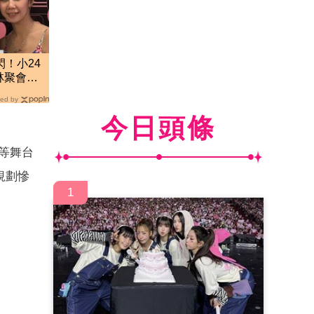
閃！小24
林聚會」
ed by
今日頭條
等舞台
規劃慘
1