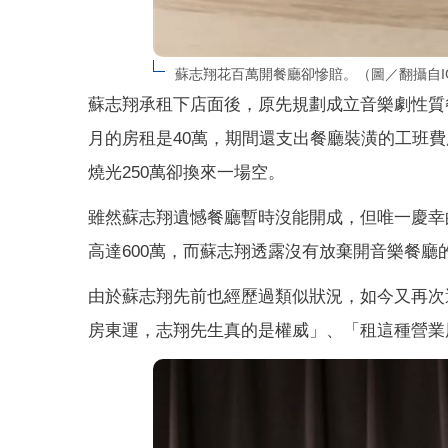
蘇志翔花百萬開餐廳卻慘賠。（圖／翻攝自I
蘇志翔承租下店面後，原先規劃成立音樂劇性質
月的房租是40萬，期間還支出餐廳裝潢的工班
燒光250萬卻換來一場空。
雖然蘇志翔遺憾餐廳暫時沒能開成，但唯一慶幸
高達600萬，而蘇志翔透露沒有放棄開音樂餐
由於蘇志翔先前也經歷過類似狀況，如今又再次
房東運，志翔先生真的是權威」、「租這種營業