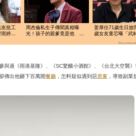
光友批工
周杰倫私生子傳聞真相曝
姜厚任71歲生日放
曹雨婷不
光！孩子的親爹竟是他 劉
歲女友童芯曝「武
若雪閨密出面全說了
驚人名單笑翻全網
Recommend
參與過《雨港基隆》、《SC驚釀小酒館》、《台北大空襲》
卻傳出他砸下百萬開
餐廳
，怎料疑似遇到惡
房東
，導致副業