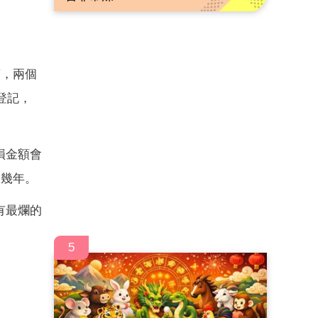
萬，兩個
登記，
損金額會
個幾年。
有最爛的
5