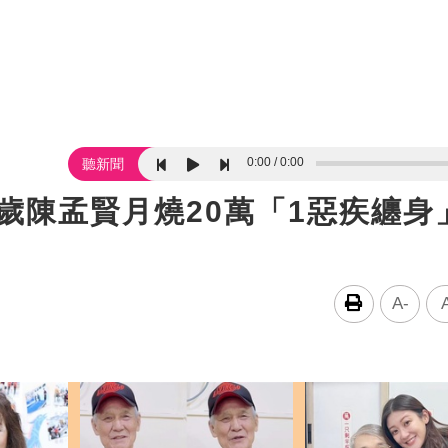
0:00
0:00
聽新聞
5歲陳孟賢月燒20萬「1惡疾纏
A-