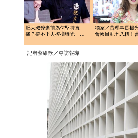
肥大叔猝逝前為何堅持直
獨家／昔理事長楊
播？撐不下去模樣曝光 網
會帳目亂七八糟！
悲曝這原因才變粉絲
忍了 9字洩心聲
記者蔡維歆／專訪報導