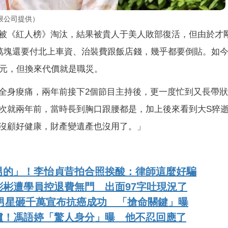
限公司提供）
被《紅人榜》淘汰，結果被貴人于美人敗部復活，但由於才
萬塊還要付北上車資、治裝費跟飯店錢，幾乎都要倒貼。如
萬元，但換來代價就是職災。
全身痠痛，兩年前接下2個節目主持後，更一度忙到又長帶
次就兩年前，當時長到胸口跟腰都是，加上後來看到大S猝
沒顧好健康，財產變遺產也沒用了。」
男的」！李怡貞昔拍合照挨酸：律師這麼好騙
彬遭學員控退費無門 出面97字吐現況了
歲男星砸千萬宣布抗癌成功 「搶命關鍵」曝
爐！馮語婷「驚人身分」曝 他不忍回應了