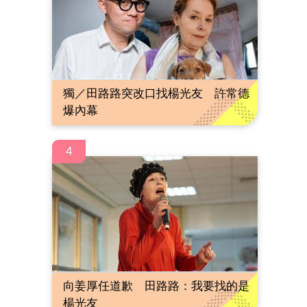
獨／田路路突改口找楊光友 許常德
爆內幕
4
向姜厚任道歉 田路路：我要找的是
楊光友