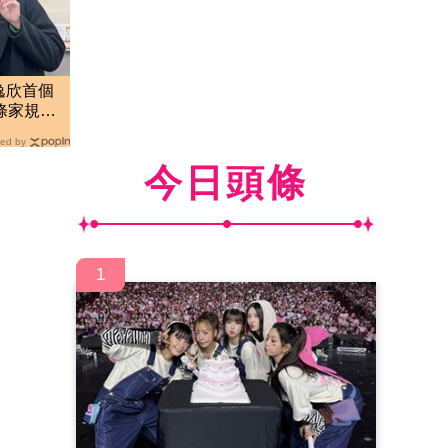
逸欣首個
條家規逼
ed by
今日頭條
1