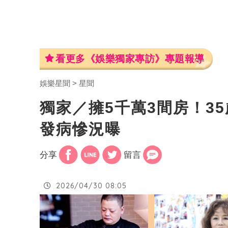
看更多《娛樂獨家專訪》專題報導
娛樂星聞
星聞
獨家／擁5千萬3間房！3
發病慘況曝
分享
留言
2026/04/30 08:05