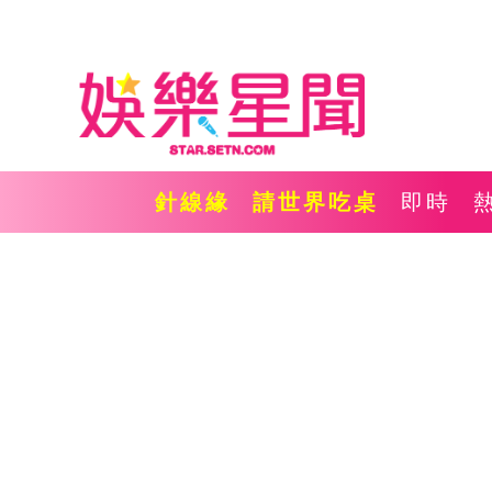
針線緣
請世界吃桌
即時