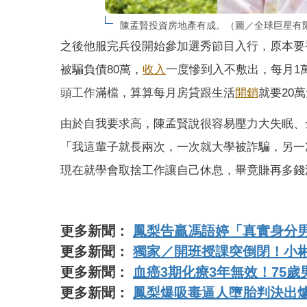
陳孟賢投資房地產有成。（圖／全球巨星有
之後他服完兵役開始參加選秀節目入行，原本要
被騙負債80萬，
收入
一度慘到入不敷出，每月1
頭工作滿檔，算算每月房貸跟生活
開銷
就要20
由於自我要求高，陳孟賢說很容易壓力大失眠、
「我這輩子就長兩次，一次就大學被詐騙，另一
現在就學會取捨工作讓自己休息，畢竟賺再多錢
更多新聞：
鳳梨告贏馮語婷「真實身分
更多新聞：
獨家／開班授課突倒閉！小彬
更多新聞：
血癌3期化療3年無效！75
更多新聞：
鳳梨爆吸毒逼人墮胎判決出