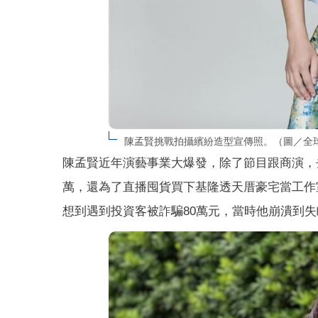
陳孟賢挑戰拍攝繽紛造型宣傳照。（圖／全
陳孟賢近年演藝事業大爆發，除了節目跟商演，
萬，還為了直播囤貨買下基隆透天厝豪宅當工作
想到遇到投資客被詐騙80萬元，當時他崩潰到