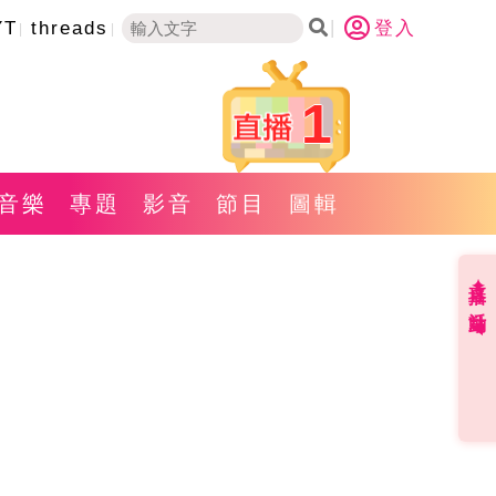
YT
threads
登入
1
音樂
專題
影音
節目
圖輯
直播✦活動