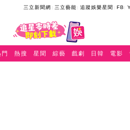
三立新聞網
三立藝能
追蹤娛樂星聞
FB
熱門
熱搜
星聞
綜藝
戲劇
日韓
電影