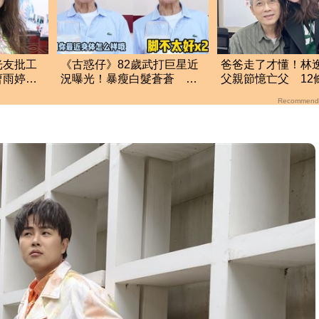
光友批工
《古惑仔》82歲武打巨星近
爸爸走了才懂！林
曹雨婷不
況曝光！暴瘦白髮蒼蒼 本
父親節憶亡父 12
人認了：狀況不太好
哭全網
Recommend