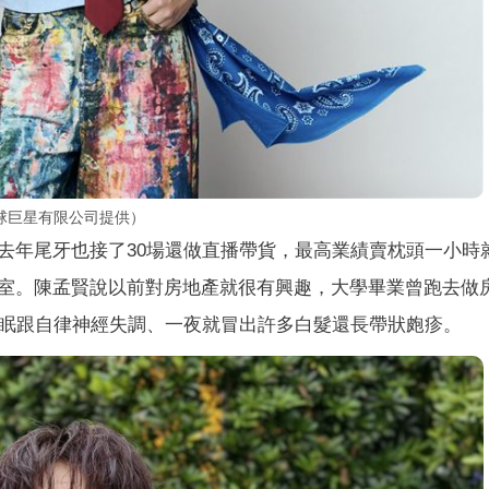
球巨星有限公司提供）
去年尾牙也接了30場還做直播帶貨，最高業績賣枕頭一小時
室。陳孟賢說以前對房地產就很有興趣，大學畢業曾跑去做
失眠跟自律神經失調、一夜就冒出許多白髮還長帶狀皰疹。