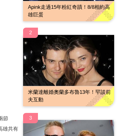
Apink走過15年粉紅奇蹟！8/8相約高
雄巨蛋
2
米蘭達離婚奧蘭多布魯13年！罕談前
夫互動
3
兩節
高雄共有