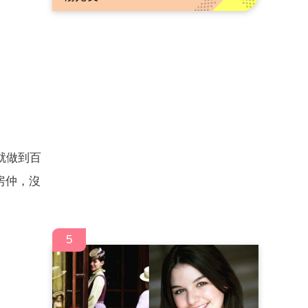
就做到百
房仲，沒
5