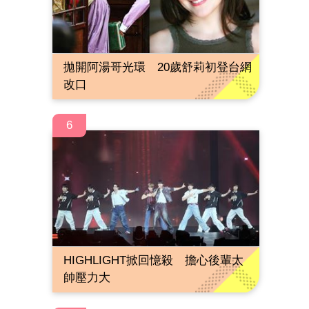
拋開阿湯哥光環 20歲舒莉初登台網
改口
6
HIGHLIGHT掀回憶殺 擔心後輩太
帥壓力大