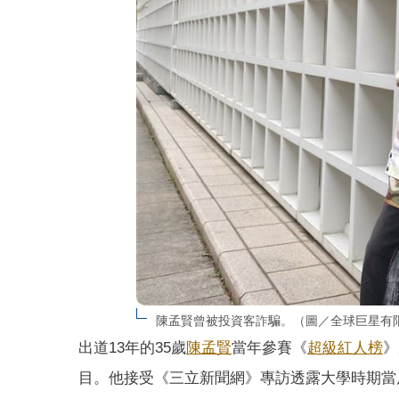
陳孟賢曾被投資客詐騙。（圖／全球巨星有
出道13年的35歲
陳孟賢
當年參賽《
超級紅人榜
》
目。他接受《三立新聞網》專訪透露大學時期當