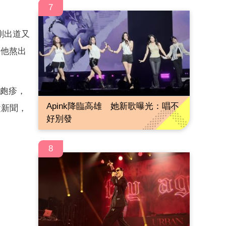
7
剛出道又
今他熬出
狀皰疹，
Apink降臨高雄 她新歌曝光：唱不
逝新聞，
好別發
8