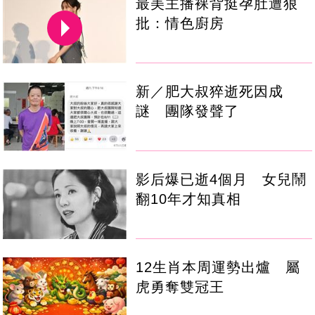
最美主播裸背挺孕肚遭狠
批：情色廚房
新／肥大叔猝逝死因成
謎 團隊發聲了
影后爆已逝4個月 女兒鬧
翻10年才知真相
12生肖本周運勢出爐 屬
虎勇奪雙冠王