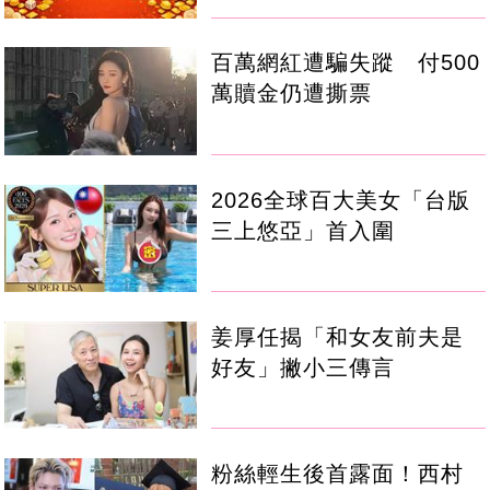
百萬網紅遭騙失蹤 付500
萬贖金仍遭撕票
2026全球百大美女「台版
三上悠亞」首入圍
姜厚任揭「和女友前夫是
好友」撇小三傳言
粉絲輕生後首露面！西村