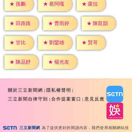
★
孫鵬
★
蘿拉
★
蔡阿嘎
★
田路路
★
曹雨婷
★
陳凱韻
★
甘比
★
賢哥
★
劉鑾雄
★
陳品妤
★
楊光友
關於三立新聞網
隱私權聲明
三立新聞自律守則
合作提案窗口
意見反應
三立新聞網
為了提供更好的閱讀內容，我們使用相關網站技