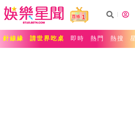
1
針線緣
請世界吃桌
即時
熱門
熱搜