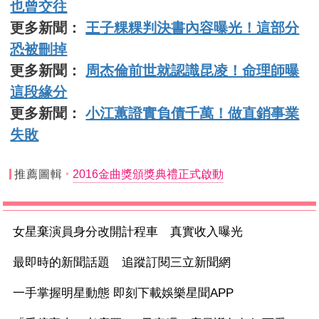
也曾交往
更多新聞：
王子粿粿判決書內容曝光！這部分
恐被刪掉
更多新聞：
周杰倫前世就認識昆凌！命理師曝
這段緣分
更多新聞：
小江蕙證實負債千萬！做直銷事業
失敗
推薦圖輯
2016金曲獎頒獎典禮正式啟動
女星棄演員身分改開計程車 真實收入曝光
最即時的新聞話題 追蹤訂閱三立新聞網
一手掌握明星動態 即刻下載娛樂星聞APP