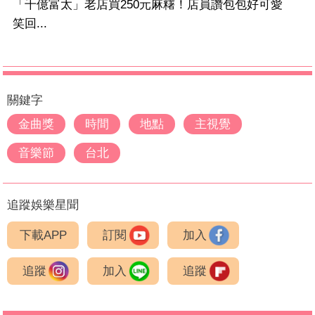
「千億富太」老店買250元麻糬！店員讚包包好可愛
笑回...
關鍵字
金曲獎
時間
地點
主視覺
音樂節
台北
追蹤娛樂星聞
下載APP
訂閱
加入
追蹤
加入
追蹤