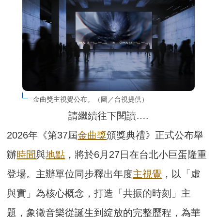
金曲獎主視覺公布。（圖／台視提供）
請繼續往下閱讀….
2026年《第37屆
金曲獎
頒獎典禮》正式公布舉
辦
時間
與
地點
，將於6月27日在台北小巨蛋隆重
登場。主辦單位同步釋出年度
主視覺
，以「虛
與實」為核心概念，打造「共振的時刻」主
題，象徵音樂從誕生到綻放的完整歷程，為華