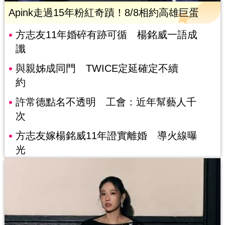
Apink走過15年粉紅奇蹟！8/8相約高雄巨蛋
方志友11年婚碎有跡可循 楊銘威一語成
讖
與親姊成同門 TWICE定延確定不續
約
許常德點名不透明 工會：近年幫藝人千
次
方志友嫁楊銘威11年證實離婚 導火線曝
光