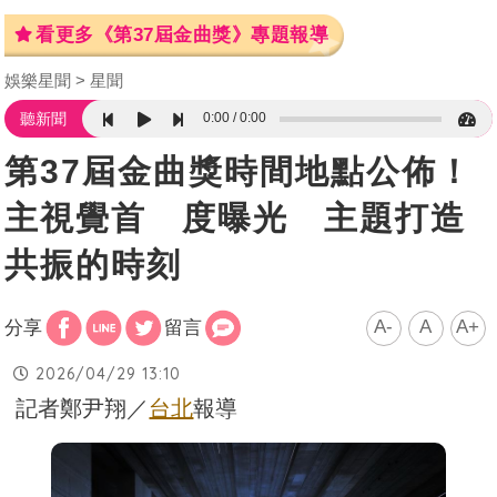
看更多《第37屆金曲獎》專題報導
娛樂星聞
星聞
0:00
0:00
聽新聞
第37屆金曲獎時間地點公佈！
主視覺首 度曝光 主題打造
共振的時刻
A-
A
A+
分享
留言
2026/04/29 13:10
記者鄭尹翔／
台北
報導