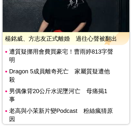
楊銘威、方志友正式離婚 過往心聲被翻出
遭質疑挪用會費買豪宅！曹雨婷813字聲
明
Dragon 5成員離奇死亡 家屬質疑遭他
殺
男偶像背20公斤水泥墜河亡 母痛揭1
事
老高與小茉新片變Podcast 粉絲瘋猜原
因