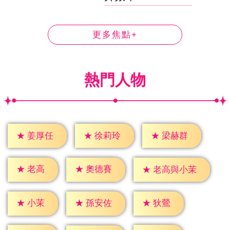
更多焦點+
熱門人物
★
姜厚任
★
徐莉玲
★
梁赫群
★
老高
★
奧德賽
★
老高與小茉
★
小茉
★
狄鶯
★
孫安佐