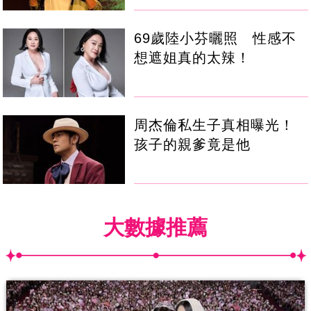
69歲陸小芬曬照 性感不
想遮姐真的太辣！
周杰倫私生子真相曝光！
孩子的親爹竟是他
大數據推薦