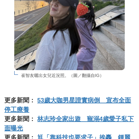
崔智友曬出女兒近況照。（圖／翻攝自IG）
更多新聞：
53歲大咖男星證實病倒 宣布全面
停工療養
更多新聞：
林志玲全家出遊 寵溺4歲愛子私下
面曝光
更多新聞：
尪「靠科技也要求子」挨轟 鍾麗