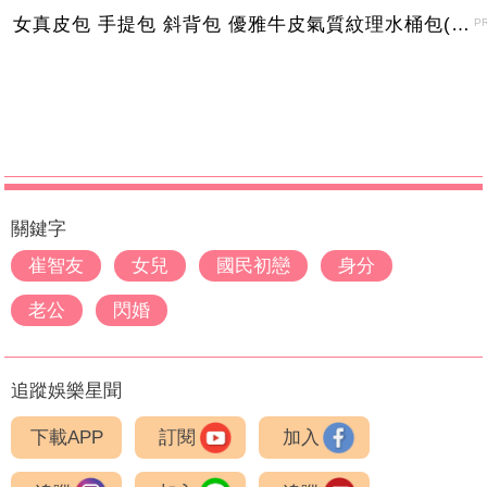
女真皮包 手提包 斜背包 優雅牛皮氣質紋理水桶包(2色)【XBO7950112】＊艾美時尚(現+預)
P
關鍵字
崔智友
女兒
國民初戀
身分
老公
閃婚
追蹤娛樂星聞
下載APP
訂閱
加入