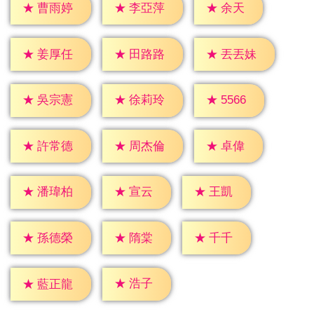
★
余天
★
曹雨婷
★
李亞萍
★
姜厚任
★
田路路
★
丟丟妹
★
5566
★
吳宗憲
★
徐莉玲
★
卓偉
★
許常德
★
周杰倫
★
宣云
★
王凱
★
潘瑋柏
★
隋棠
★
千千
★
孫德榮
★
浩子
★
藍正龍