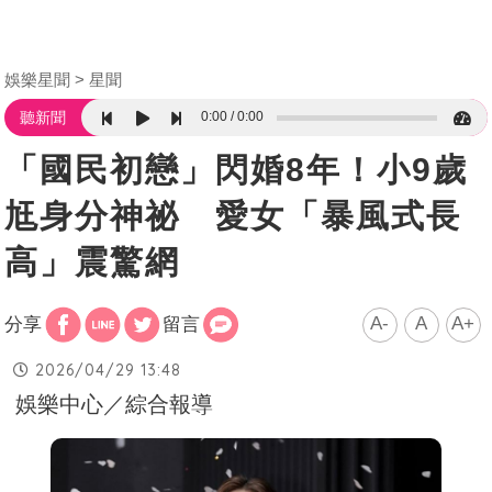
娛樂星聞
星聞
0:00
0:00
聽新聞
「國民初戀」閃婚8年！小9歲
尪身分神祕 愛女「暴風式長
高」震驚網
A-
A
A+
分享
留言
2026/04/29 13:48
娛樂中心／綜合報導