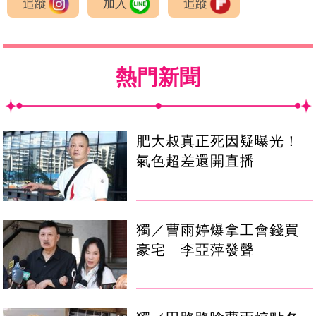
追蹤
加入
追蹤
熱門新聞
肥大叔真正死因疑曝光！
氣色超差還開直播
獨／曹雨婷爆拿工會錢買
豪宅 李亞萍發聲