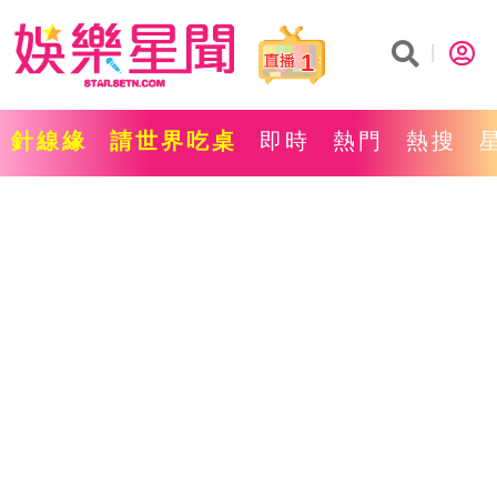
1
針線緣
請世界吃桌
即時
熱門
熱搜