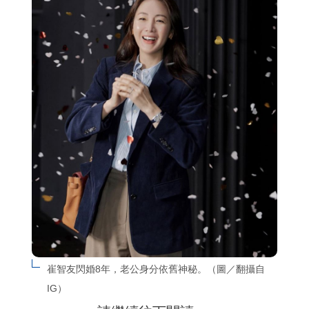
崔智友閃婚8年，老公身分依舊神秘。（圖／翻攝自
IG）