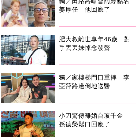
獨／田路路嗆曹雨婷點名
姜厚任 他回應了
肥大叔離世享年46歲 對
手丟丟妹悼念發聲
獨／家樓梯門口重摔 李
亞萍路邊倒地送醫
小刀驚傳離婚台玻千金
孫德榮鬆口回應了