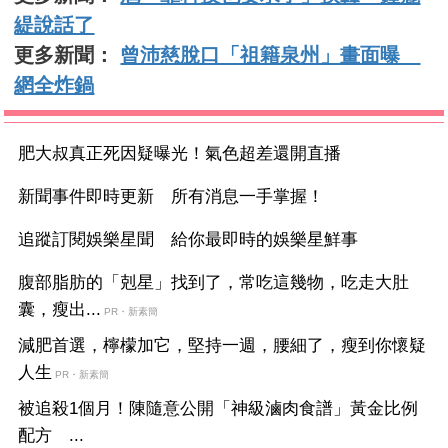
緹說話了
更多新聞：
曾沛慈脫口「祖籍泉州」畫面曝
網全炸鍋
肥大叔真正死因疑曝光！氣色超差還開直播
新聞事件即時更新 所有消息一手掌握！
追蹤訂閱娛樂星聞 給你最即時的娛樂星鮮事
腹部脂肪的「剋星」找到了，常吃這幾物，吃走大肚
囊，瘦出...
PR・新素簡
減肥首選，檸檬加它，堅持一週，腰細了，瘦到你懷疑
人生
PR・新素簡
被追殺1個月！陳隨意公開「神級滷肉食譜」黃金比例
配方 ...