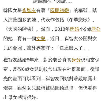
請繼續往下閱讀….
韓國女星
崔智友
有著「
國民初戀
」的稱號，踏
入演藝圈多的她，代表作包括《冬季戀歌》、
《天國的階梯》。然而，2018年
閃婚
小9歲
老公
的她，育有一個
女兒
，近日，崔智友公開與女
兒的合照，讓外界驚呼：「長這麼大了」。
崔智友結婚8年來，對於老公真實
身分
仍相當保
密，反觀6歲女兒則較常出現在社群版面，從曝
光的畫面可以看到，崔智友回頭對著鏡頭露出
燦笑，雖然女兒臉蛋被貼圖給遮擋，但仍看得
出母女感情很好。