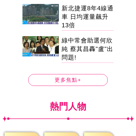
新北捷運8年4線通
車 日均運量飆升
13倍
綠中常會助選何欣
純 蔡其昌轟"盧"出
問題!
更多焦點+
熱門人物