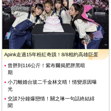
Apink走過15年粉紅奇蹟！8/8相約高雄巨蛋
曾胖到116公斤！紫布爾揭肥胖黑暗
期
小刀離婚台玻二千金林文晴！情變原因曝
光
交談7分鐘爆戀情！關之琳一句話終結緋
聞