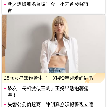
新／遭爆離婚台玻千金 小刀首發聲證
實
28歲女星無預警生了 閃婚2年迎愛的結晶
摯友「長相激似王凱」王媽眼熟抱著痛
哭！
失智公公偷超商 陳明真崩潰報警親立遺