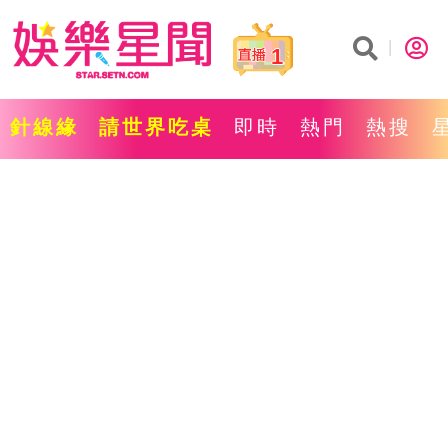
1
針線緣
請世界吃桌
即時
熱門
熱搜