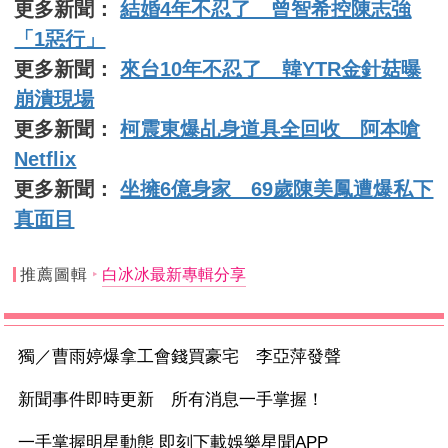
更多新聞：
結婚4年不忍了 曾智希控陳志強
「1惡行」
更多新聞：
來台10年不忍了 韓YTR金針菇曝
崩潰現場
更多新聞：
柯震東爆乩身道具全回收 阿本嗆
Netflix
更多新聞：
坐擁6億身家 69歲陳美鳳遭爆私下
真面目
推薦圖輯
白冰冰最新專輯分享
獨／曹雨婷爆拿工會錢買豪宅 李亞萍發聲
新聞事件即時更新 所有消息一手掌握！
一手掌握明星動態 即刻下載娛樂星聞APP