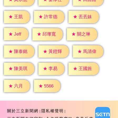
★
王凱
★
許常德
★
丟丟妹
★
Jeff
★
邱瓈寬
★
關之琳
★
陳泰銘
★
黃鐙輝
★
馬清偉
★
李易
★
陳美琪
★
王國旌
★
六月
★
5566
關於三立新聞網
隱私權聲明