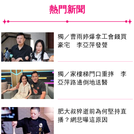
熱門新聞
獨／曹雨婷爆拿工會錢買
豪宅 李亞萍發聲
獨／家樓梯門口重摔 李
亞萍路邊倒地送醫
肥大叔猝逝前為何堅持直
播？網悲曝這原因