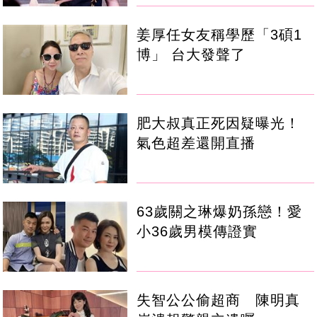
姜厚任女友稱學歷「3碩1
博」 台大發聲了
肥大叔真正死因疑曝光！
氣色超差還開直播
63歲關之琳爆奶孫戀！愛
小36歲男模傳證實
失智公公偷超商 陳明真