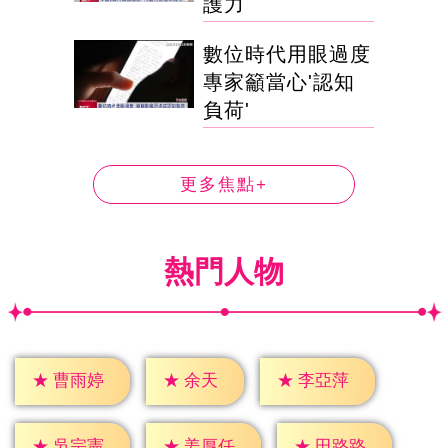
護力
數位時代用眼過度
專家籲當心'認知
負荷'
更多焦點+
熱門人物
★
余天
★
曹雨婷
★
李亞萍
★
吳宗憲
★
姜厚任
★
田路路