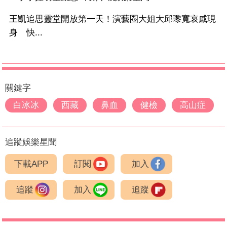
王凱追思靈堂開放第一天！演藝圈大姐大邱瓈寬哀戚現
身 快...
關鍵字
白冰冰
西藏
鼻血
健檢
高山症
追蹤娛樂星聞
下載APP
訂閱
加入
追蹤
加入
追蹤