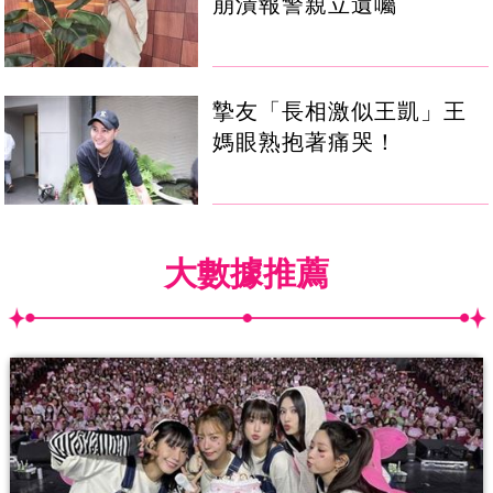
崩潰報警親立遺囑
摯友「長相激似王凱」王
媽眼熟抱著痛哭！
大數據推薦