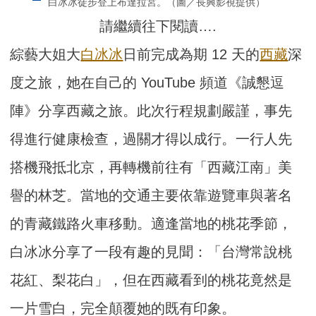
白冰冰徒步登上布達拉宮。（圖／長興影視提供）
請繼續往下閱讀….
綜藝大姐大
白冰冰
日前完成為期 12 天的
西藏
深
度之旅，她在自己的 YouTube 頻道《誠懇逗
陣》分享西藏之旅。此次行程規劃嚴謹，事先
得進行健康檢查，過關才得以成行。一行人先
搭機飛抵北京，再轉機前往有「西藏江南」美
譽的林芝。當地的交通主要依靠遊覽車與著名
的青藏鐵路火車移動。適逢當地的桃花季節，
白冰冰分享了一段有趣的見聞：「台灣常說桃
花紅、梨花白」，但在西藏看到的桃花竟然是
一片雪白，完全顛覆她的既有印象。