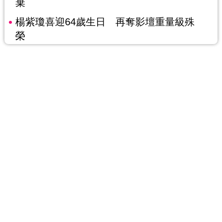
棄
楊紫瓊喜迎64歲生日 再奪影壇重量級殊
榮