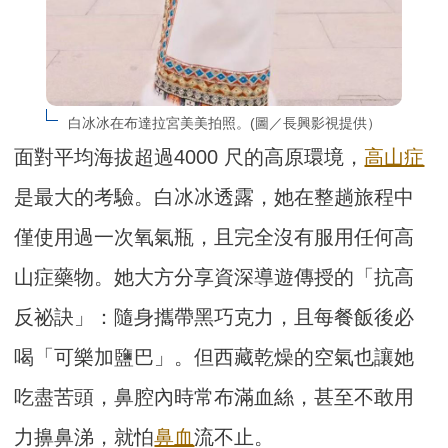
白冰冰在布達拉宮美美拍照。(圖／長興影視提供）
面對平均海拔超過4000 尺的高原環境，
高山症
是最大的考驗。白冰冰透露，她在整趟旅程中
僅使用過一次氧氣瓶，且完全沒有服用任何高
山症藥物。她大方分享資深導遊傳授的「抗高
反祕訣」：隨身攜帶黑巧克力，且每餐飯後必
喝「可樂加鹽巴」。但西藏乾燥的空氣也讓她
吃盡苦頭，鼻腔內時常布滿血絲，甚至不敢用
力擤鼻涕，就怕
鼻血
流不止。