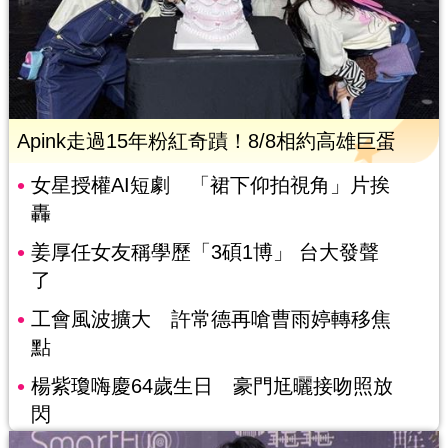
Apink走過15年粉紅奇蹟！8/8相約高雄巨蛋
女星授權AI短劇 「裙下仰拍視角」片挨
轟
姜厚任女友稱學歷「3碩1博」 台大發聲
了
工會風波擴大 許常德再嗆曹雨婷轉移焦
點
楊紫瓊嗨慶64歲生日 豪門尪曬接吻照放
閃