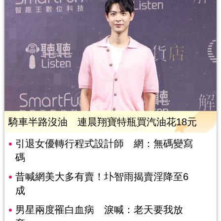
騎車半路沒油 連晨翔寶特瓶買汽油花18元
引退女優轉行程式設計師 網：無碼變寫
碼
昔喊網美大多有賣！圤智雨揭賣淫降至6
成
男星兩度罹白血病 淚喊：老天要我放