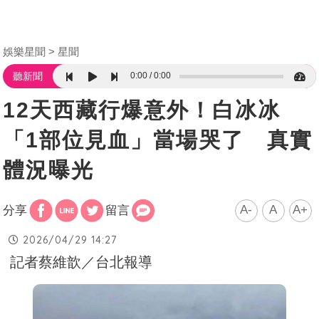
娛樂星聞
星聞
0:00
0:00
聽新聞
12天西藏行爆意外！白冰冰
「1部位見血」當場哭了 真實
體況曝光
A-
A
A+
分享
留言
2026/04/29 14:27
記者蔡維歆／台北報導