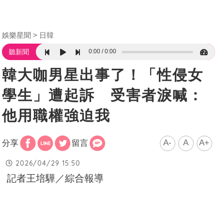
娛樂星聞
日韓
0:00
0:00
聽新聞
韓大咖男星出事了！「性侵女
學生」遭起訴 受害者淚喊：
他用職權強迫我
A-
A
A+
分享
留言
2026/04/29 15:50
記者王培驊／綜合報導