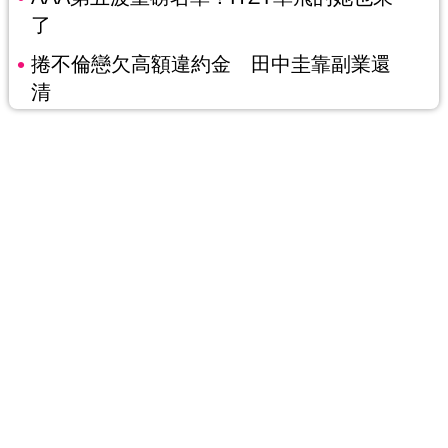
了
捲不倫戀欠高額違約金 田中圭靠副業還
清