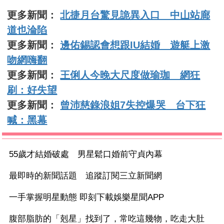
更多新聞：
北捷月台驚見詭異入口 中山站廊
道也淪陷
更多新聞：
邊佑錫認會想跟IU結婚 遊艇上激
吻網嗨翻
更多新聞：
王俐人今晚大尺度做瑜珈 網狂
刷：好失望
更多新聞：
曾沛慈錄浪姐7失控爆哭 台下狂
喊：黑幕
55歲才結婚破處 男星鬆口婚前守貞內幕
最即時的新聞話題 追蹤訂閱三立新聞網
一手掌握明星動態 即刻下載娛樂星聞APP
腹部脂肪的「剋星」找到了，常吃這幾物，吃走大肚