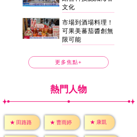
文化
市場到酒場料理！
可果美蕃茄醬創無
限可能
更多焦點+
熱門人物
★
康凱
★
田路路
★
曹雨婷