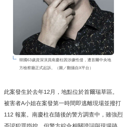
韓國63歲資深演員南慶柱因涉嫌性侵，遭首爾中央地
方檢察廳正式起訴。（圖／翻攝自X平台）
此案發生於去年12月，地點位於首爾瑞草區。
被害者A小姐在案發第一時間即逃離現場並撥打
112 報案。南慶柱在隨後的警方調查中，雖強烈
否認犯罪指控，但警方綜合相關證詞與現場跡