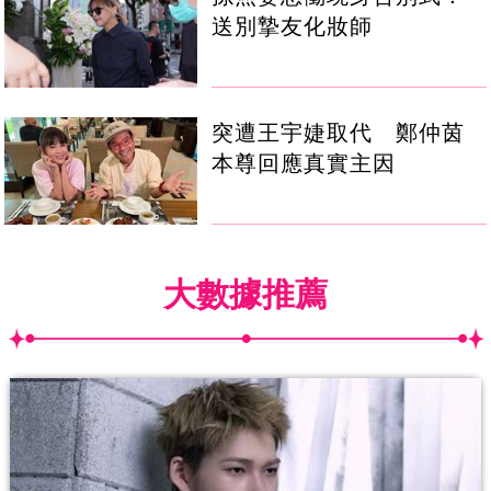
送別摯友化妝師
突遭王宇婕取代 鄭仲茵
本尊回應真實主因
大數據推薦