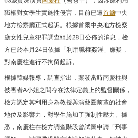
63歲資深演員
南慶柱
（남경주），因涉嫌利用
職權對女學生實施性侵害，目前已遭
首爾
中央
地方檢察廳正式起訴。根據首爾中央地方檢察
廳女性兒童犯罪調查組於28日公佈的消息，檢
方已於本月24日依據「利用職權姦淫」嫌疑，
對南慶柱進行不拘留起訴。
根據韓媒報導，調查指出，案發當時南慶柱與
被害者A小姐之間存在法律定義上的監督關係，
檢方認定其利用身為教授與演藝圈前輩的社會
地位及影響力，對學生施加了強制性壓力。據
悉，南慶柱在檢方調查階段曾試圖申請「刑事