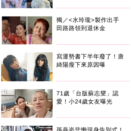
獨／<水玲瓏>製作出手
田路路領到退休金
寫運勢書下半年廢了！唐
綺陽瘦下來原因曝
71歲「台版蘇志燮」認
愛！小24歲女友曝光
孫燕姿悲慟現身告別式！