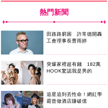
熱門新聞
田路路窮困 許常德開轟
工會理事長曹雨婷
突爆家裡超有錢 182萬
HOOK驚認我是男的
追星追到丟性命！網紅學
霸曾做酒店賺破億