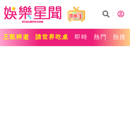
1
王凱猝逝
請世界吃桌
即時
熱門
熱搜