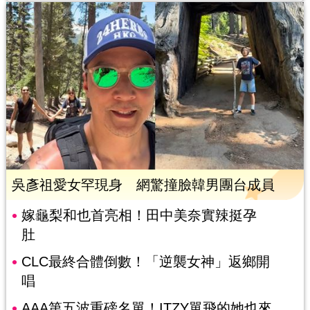
吳彥祖愛女罕現身 網驚撞臉韓男團台成員
嫁龜梨和也首亮相！田中美奈實辣挺孕
肚
CLC最終合體倒數！「逆襲女神」返鄉開
唱
AAA第五波重磅名單！ITZY單飛的她也來