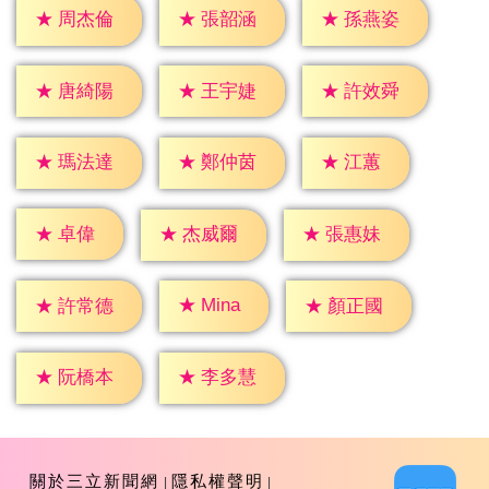
★
周杰倫
★
張韶涵
★
孫燕姿
★
唐綺陽
★
王宇婕
★
許效舜
★
江蕙
★
瑪法達
★
鄭仲茵
★
卓偉
★
杰威爾
★
張惠妹
★
Mina
★
許常德
★
顏正國
★
阮橋本
★
李多慧
關於三立新聞網
隱私權聲明