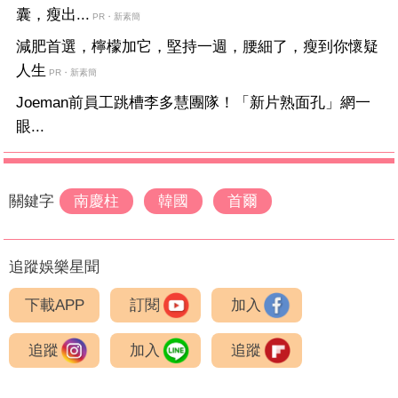
囊，瘦出...
PR・新素簡
減肥首選，檸檬加它，堅持一週，腰細了，瘦到你懷疑
人生
PR・新素簡
Joeman前員工跳槽李多慧團隊！「新片熟面孔」網一
眼...
關鍵字
南慶柱
韓國
首爾
追蹤娛樂星聞
下載APP
訂閱
加入
追蹤
加入
追蹤