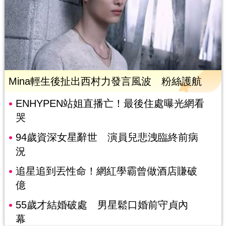
Mina輕生後扯出西村力發言風波 粉絲護航
ENHYPEN站姐直播亡！最後住處曝光網看
哭
94歲資深女星辭世 演員兒悲洩臨終前病
況
追星追到丟性命！網紅學霸曾做酒店賺破
億
55歲才結婚破處 男星鬆口婚前守貞內
幕