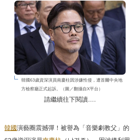
韓國63歲資深演員南慶柱因涉嫌性侵，遭首爾中央地
方檢察廳正式起訴。（圖／翻攝自X平台）
請繼續往下閱讀….
韓國
演藝圈震撼彈！被譽為「音樂劇教父」的