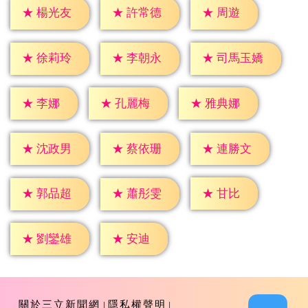
★
周遊
★
楊光友
★
許常德
★
徐莉玲
★
李朝永
★
司馬玉嬌
★
李娜
★
孔麗梅
★
雅典娜
★
沈政男
★
蔡依珊
★
連勝文
★
甘比
★
郭品超
★
蕭彤雯
★
安迪
★
劉鑾雄
關於三立新聞網
隱私權聲明