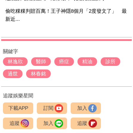
偷吃粿粿判賠百萬！王子神隱8個月「2度發文了」 最
新近...
關鍵字
林逸欣
醫師
癌症
精油
診所
過世
林春銘
追蹤娛樂星聞
下載APP
訂閱
加入
追蹤
加入
追蹤