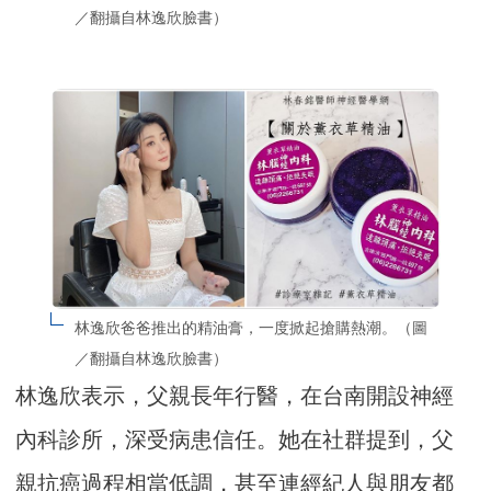
／翻攝自林逸欣臉書）
林逸欣爸爸推出的精油膏，一度掀起搶購熱潮。（圖
／翻攝自林逸欣臉書）
林逸欣表示，父親長年行醫，在台南開設神經
內科診所，深受病患信任。她在社群提到，父
親抗癌過程相當低調，甚至連經紀人與朋友都