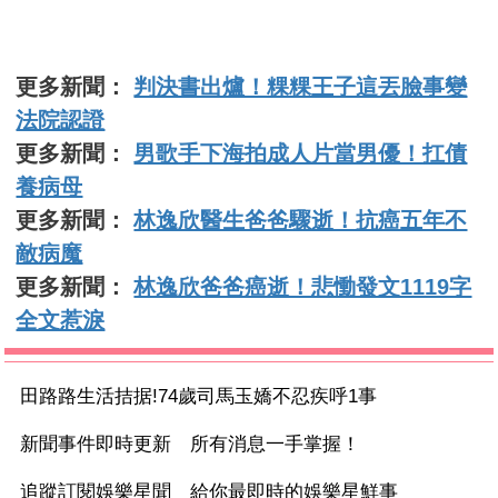
更多新聞：
判決書出爐！粿粿王子這丟臉事變
法院認證
更多新聞：
男歌手下海拍成人片當男優！扛債
養病母
更多新聞：
林逸欣醫生爸爸驟逝！抗癌五年不
敵病魔
更多新聞：
林逸欣爸爸癌逝！悲慟發文1119字
全文惹淚
田路路生活拮据!74歲司馬玉嬌不忍疾呼1事
新聞事件即時更新 所有消息一手掌握！
追蹤訂閱娛樂星聞 給你最即時的娛樂星鮮事