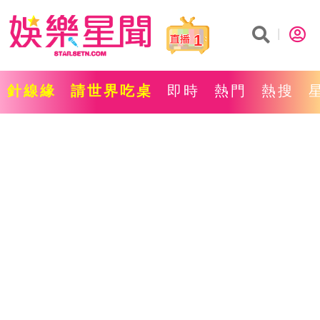
1
針線緣
請世界吃桌
即時
熱門
熱搜