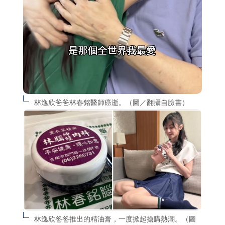
林逸欣爸爸林春銘醫師癌逝。（圖／翻攝自臉書）
林逸欣爸爸推出的精油膏，一度掀起搶購熱潮。（圖