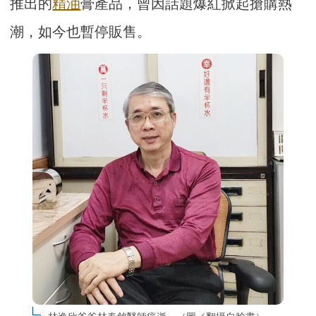
推出的
精油
膏產品，曾因話題爆紅掀起搶購熱
潮，如今也暫停販售。