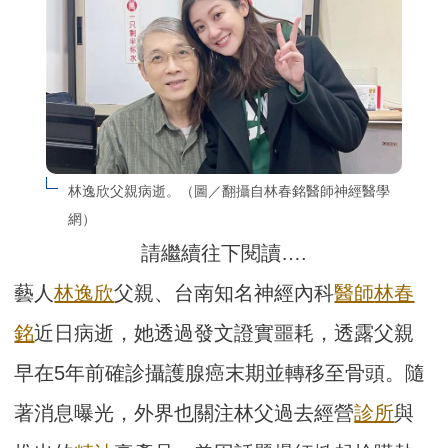
林逸欣父親病逝。（圖／翻攝自林春銘醫師神經醫學
網）
請繼續往下閱讀….
藝人
林逸欣
父親、台南知名神經內科
醫師
林春
銘
近日病逝，她透過發文證實噩耗，透露父親
早在5年前確診攝護腺癌末期並轉移至骨頭。隨
著消息曝光，外界也關注林父過去經營
診所
與