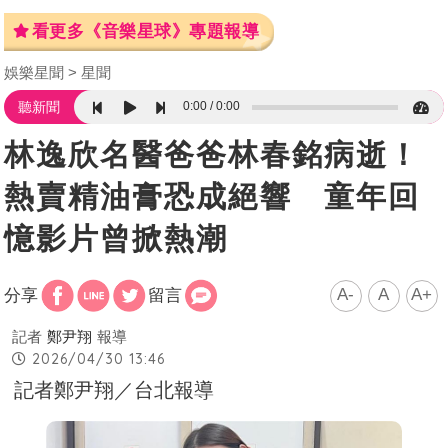
看更多《音樂星球》專題報導
娛樂星聞
星聞
0:00
0:00
聽新聞
林逸欣名醫爸爸林春銘病逝！
熱賣精油膏恐成絕響 童年回
憶影片曾掀熱潮
A-
A
A+
分享
留言
記者
鄭尹翔
報導
2026/04/30 13:46
記者鄭尹翔／台北報導