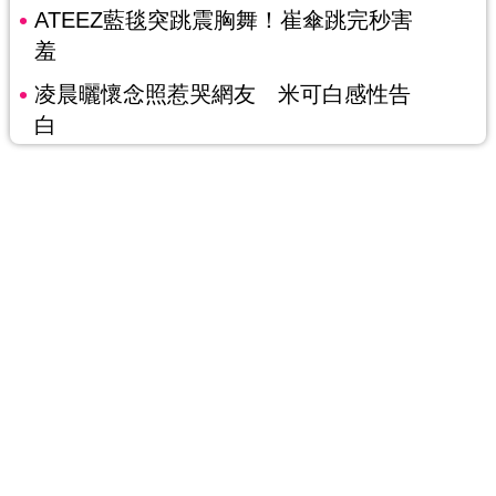
ATEEZ藍毯突跳震胸舞！崔傘跳完秒害
羞
凌晨曬懷念照惹哭網友 米可白感性告
白