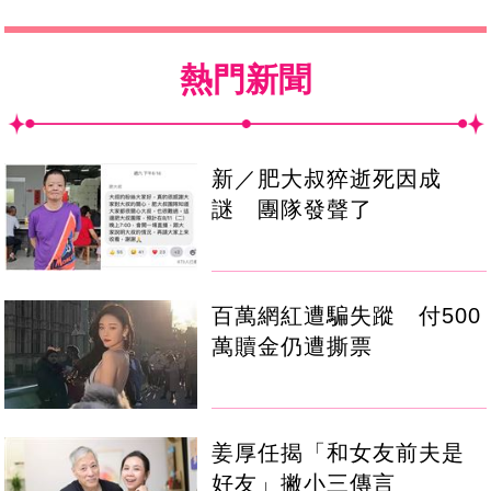
熱門新聞
新／肥大叔猝逝死因成
謎 團隊發聲了
百萬網紅遭騙失蹤 付500
萬贖金仍遭撕票
姜厚任揭「和女友前夫是
好友」撇小三傳言