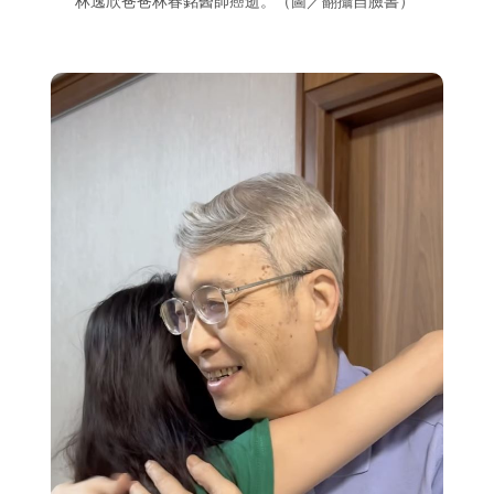
林逸欣爸爸林春銘醫師癌逝。（圖／翻攝自臉書）