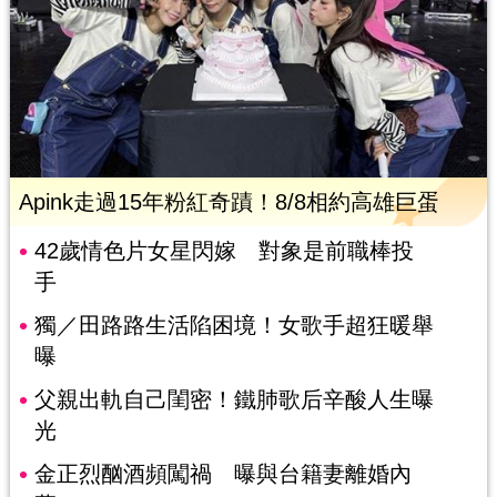
Apink走過15年粉紅奇蹟！8/8相約高雄巨蛋
42歲情色片女星閃嫁 對象是前職棒投
手
獨／田路路生活陷困境！女歌手超狂暖舉
曝
父親出軌自己閨密！鐵肺歌后辛酸人生曝
光
金正烈酗酒頻闖禍 曝與台籍妻離婚內