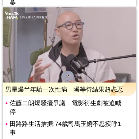
幕
男星爆半年驗一次性病 曝等待結果超忐忑
佐藤二朗爆騷擾爭議 電影衍生劇被迫喊
停
田路路生活拮据!74歲司馬玉嬌不忍疾呼1
事