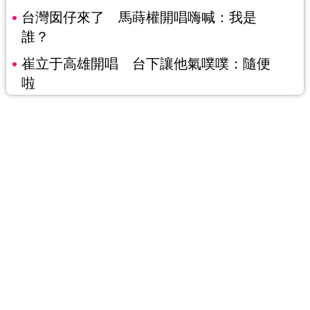
台灣囡仔來了 馬蒔權開唱嗨喊：我是
誰？
崔立于高雄開唱 台下讓他氣噗噗：隨便
啦