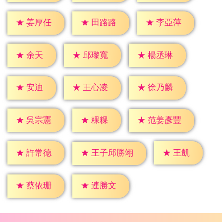
★
姜厚任
★
田路路
★
李亞萍
★
余天
★
邱瓈寬
★
楊丞琳
★
安迪
★
王心凌
★
徐乃麟
★
粿粿
★
吳宗憲
★
范姜彥豐
★
王凱
★
許常德
★
王子邱勝翊
★
蔡依珊
★
連勝文