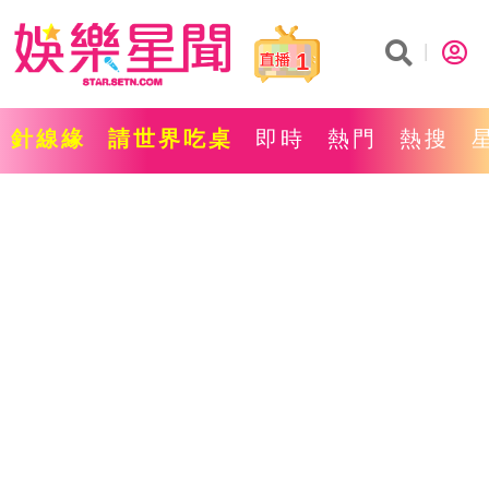
1
針線緣
請世界吃桌
即時
熱門
熱搜