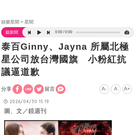
娛樂星聞
星聞
0:00
0:00
聽新聞
泰百Ginny、Jayna 所屬北極
星公司放台灣國旗 小粉紅抗
議逼道歉
A-
A
A+
分享
留言
2026/04/30 15:19
圖、文／鏡週刊