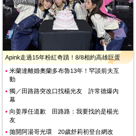
Apink走過15年粉紅奇蹟！8/8相約高雄巨蛋
米蘭達離婚奧蘭多布魯13年！罕談前夫互
動
獨／田路路突改口找楊光友 許常德爆內
幕
向姜厚任道歉 田路路：我要找的是楊光
友
拋開阿湯哥光環 20歲舒莉初登台網改