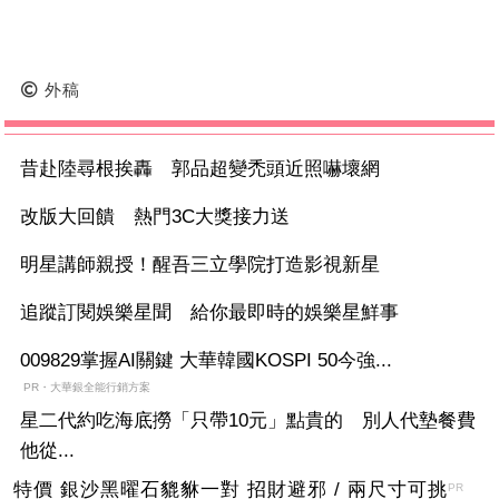
外稿
昔赴陸尋根挨轟 郭品超變禿頭近照嚇壞網
改版大回饋 熱門3C大獎接力送
明星講師親授！醒吾三立學院打造影視新星
追蹤訂閱娛樂星聞 給你最即時的娛樂星鮮事
009829掌握AI關鍵 大華韓國KOSPI 50今強...
PR・大華銀全能行銷方案
星二代約吃海底撈「只帶10元」點貴的 別人代墊餐費
他從...
特價 銀沙黑曜石貔貅一對 招財避邪 / 兩尺寸可挑
PR