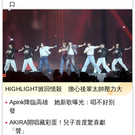
口
HIGHLIGHT掀回憶殺 擔心後輩太帥壓力大
Apink降臨高雄 她新歌曝光：唱不好別
發
AKIRA開唱藏彩蛋！兒子首度驚喜獻
「聲」