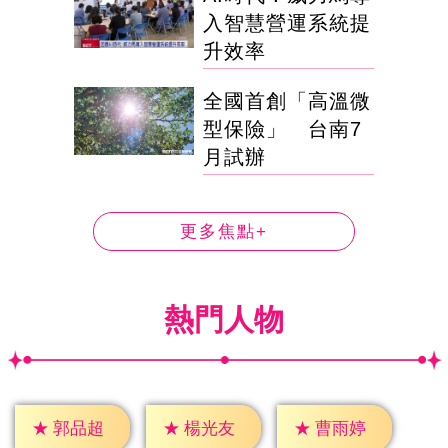
入智慧營運系統提
升效率
全國首創「高溫微
型保險」 台南7
月試辦
更多焦點+
熱門人物
★
郭品超
★
楊光友
★
曹雨婷