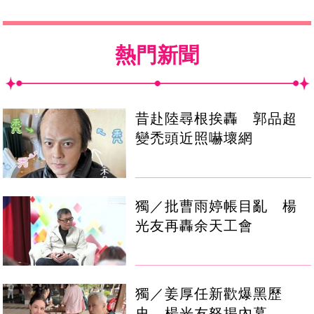
熱門新聞
昔赴陸尋根挨轟 郭品超
變禿頭近照嚇壞網
獨／批曹雨婷帳目亂 楊
光友再轟余天工會
獨／姜厚任新歡爆黑歷
史 楊光友怒揭內幕