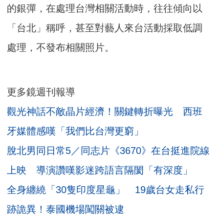
的銀彈，在處理台灣相關活動時，往往傾向以
「台北」稱呼，甚至對藝人來台活動採取低調
處理，不發布相關照片。
更多鏡週刊報導
觀光神話不敵晶片經濟！關鍵轉折曝光 西班
牙媒體感嘆「我們比台灣更窮」
脫北男同日常5／同志片《3670》在台挺進院線
上映 導演讚嘆影迷跨語言隔閡「有深度」
全身纏繞「30隻印度星龜」 19歲台女走私行
跡詭異！泰國機場闖關被逮