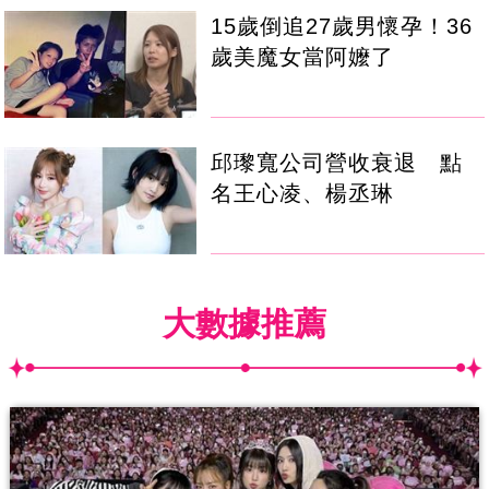
15歲倒追27歲男懷孕！36
歲美魔女當阿嬤了
邱瓈寬公司營收衰退 點
名王心凌、楊丞琳
大數據推薦