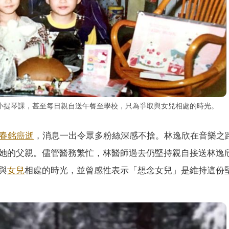
小提琴課，甚至每日親自送午餐至學校，只為爭取與女兒相處的時光。
春銘
癌逝
，消息一出令眾多粉絲深感不捨。林逸欣在音樂之
她的父親。儘管醫務繁忙，林醫師過去仍堅持親自接送林逸
與
女兒
相處的時光，並曾感性表示「想念女兒」是維持這份