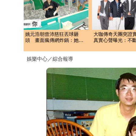
姚元浩朝曾沛慈狂丟球砸
大咖傳奇天團突證
頭 畫面瘋傳網炸鍋：她表
真實心聲曝光：不
情不太對勁了
能量
娛樂中心／綜合報導