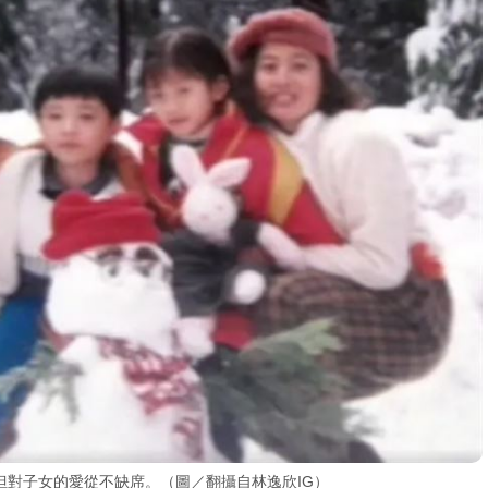
但對子女的愛從不缺席。（圖／翻攝自林逸欣IG）