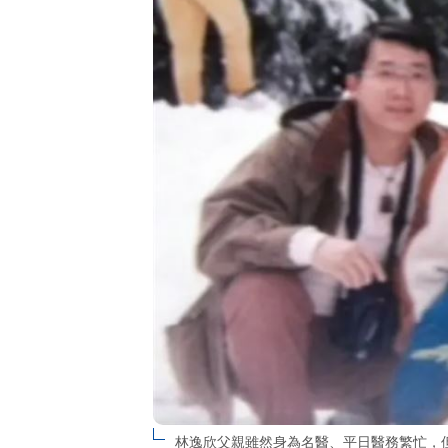
林逸欣父親雖然身為名醫、平日醫務繁忙，