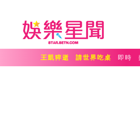
王凱猝逝
請世界吃桌
即時