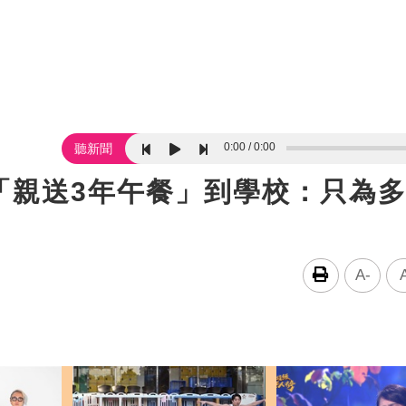
0:00
0:00
聽新聞
「親送3年午餐」到學校：只為
A-