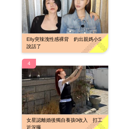
Elly突辣洩性感裸背 釣出親媽小S
說話了
4
女星認離婚後獨自養孩0收入 打工
近況曝