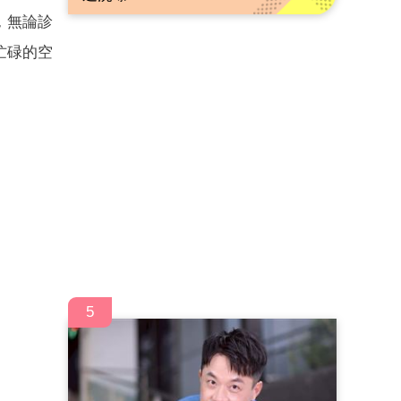
，無論診
忙碌的空
5