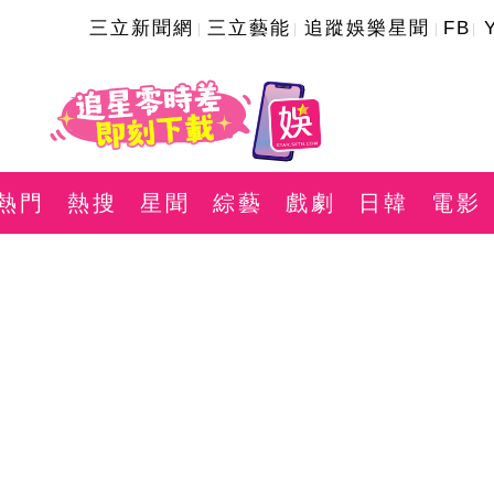
三立新聞網
三立藝能
追蹤娛樂星聞
FB
熱門
熱搜
星聞
綜藝
戲劇
日韓
電影