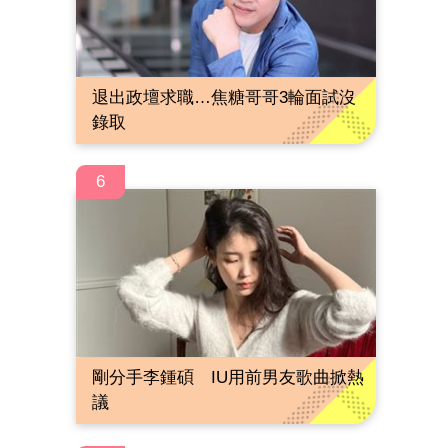
退出政壇求職…焦糖哥哥3輪面試沒
錄取
6
剛分手李鍾碩 IU用前男友歌曲掀熱
議