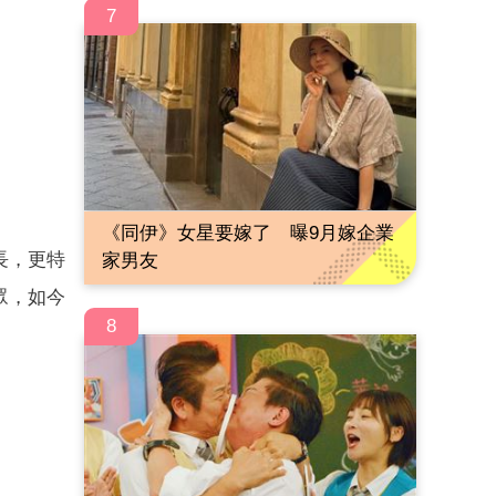
7
《同伊》女星要嫁了 曝9月嫁企業
長，更特
家男友
眾，如今
8