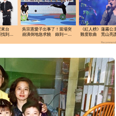
實來台
吳宗憲愛子出事了！當場突
《紅人榜》蓮霧公
斷找到新
崩潰倒地急求饒 錄到一半
難度歌曲 荒山亮
中斷急喊卡
全聽不出原唱的影
Recommend