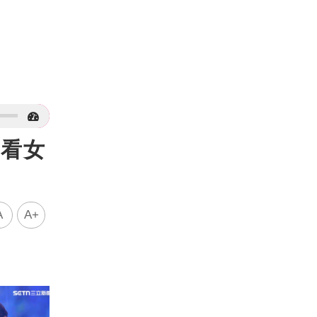
多看女
A
A+