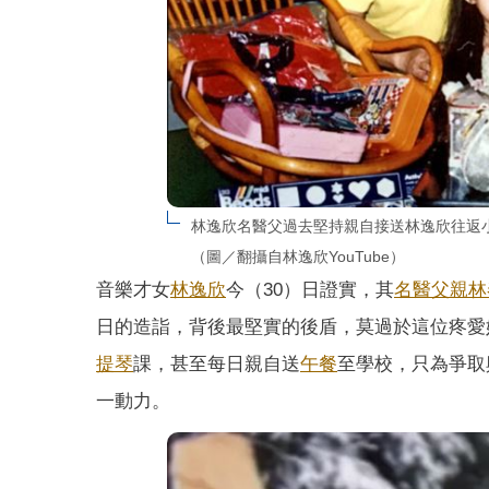
林逸欣名醫父過去堅持親自接送林逸欣往返
（圖／翻攝自林逸欣YouTube）
音樂才女
林逸欣
今（30）日證實，其
名醫
父親
林
日的造詣，背後最堅實的後盾，莫過於這位疼愛
提琴
課，甚至每日親自送
午餐
至學校，只為爭取
一動力。