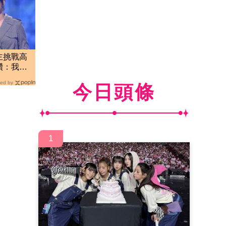
主挑戰高
讚：我完
子
ed by
今日頭條
1