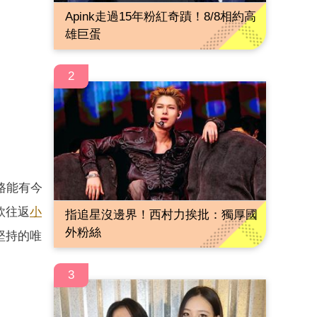
Apink走過15年粉紅奇蹟！8/8相約高
雄巨蛋
2
路能有今
欣往返
小
指追星沒邊界！西村力挨批：獨厚國
外粉絲
堅持的唯
3