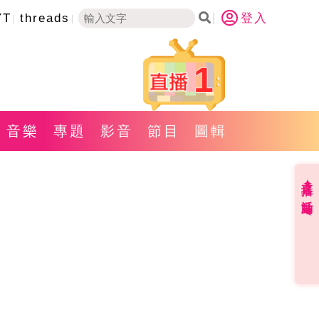
YT
threads
登入
1
音樂
專題
影音
節目
圖輯
直播✦活動