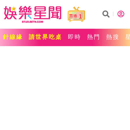
1
針線緣
請世界吃桌
即時
熱門
熱搜