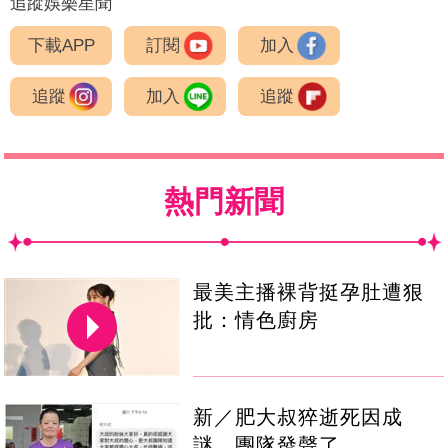
追蹤娛樂星聞
下載APP
訂閱
加入
追蹤
加入
追蹤
熱門新聞
最美主播裸背挺孕肚遭狠
批：情色廚房
新／肥大叔猝逝死因成
謎 團隊發聲了