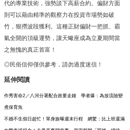
代的專業技術，強勢談下高薪合約。偏財方面
則可以藉由精準的觀察力在投資市場勢如破
竹，狠撈波段獲利。這種正財偏財一把抓、霸
氣全開的頂級運勢，讓天蠍座成為立夏期間當
之無愧的真正首富！
◎民俗信仰僅供參考，請勿過度迷信！
延伸閱讀
作秀害命2／八河分署配合政要走鐘 學者爆：為放流險變
煮保育魚
不婚不生假日超忙！單身族曝週末行程 網驚：比上班還滿