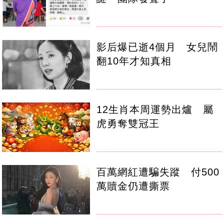
影后爆已逝4個月 女兒鬧
翻10年才知真相
12生肖本周運勢出爐 屬
虎勇奪雙冠王
百萬網紅遭騙失蹤 付500
萬贖金仍遭撕票