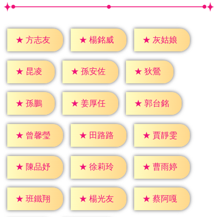
★
方志友
★
楊銘威
★
灰姑娘
★
昆凌
★
狄鶯
★
孫安佐
★
孫鵬
★
姜厚任
★
郭台銘
★
曾馨瑩
★
田路路
★
賈靜雯
★
陳品妤
★
徐莉玲
★
曹雨婷
★
班鐵翔
★
楊光友
★
蔡阿嘎