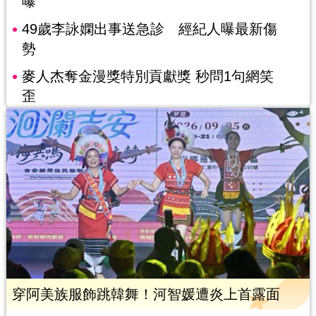
曝
49歲李詠嫻出事送急診 經紀人曝最新傷
勢
麥人杰奪金漫獎特別貢獻獎 秒問1句網笑
歪
穿阿美族服飾跳韓舞！河智媛遭炎上首露面