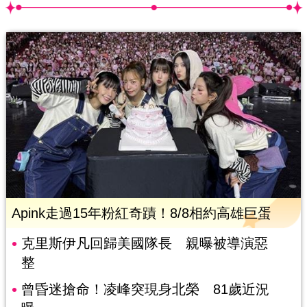
Apink走過15年粉紅奇蹟！8/8相約高雄巨蛋
克里斯伊凡回歸美國隊長 親曝被導演惡
整
曾昏迷搶命！凌峰突現身北榮 81歲近況