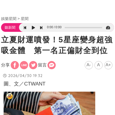
娛樂星聞
星聞
0:00
0:00
聽新聞
立夏財運噴發！5星座變身超強
吸金體 第一名正偏財全到位
A-
A
A+
分享
留言
2026/04/30 19:32
圖、文／CTWANT