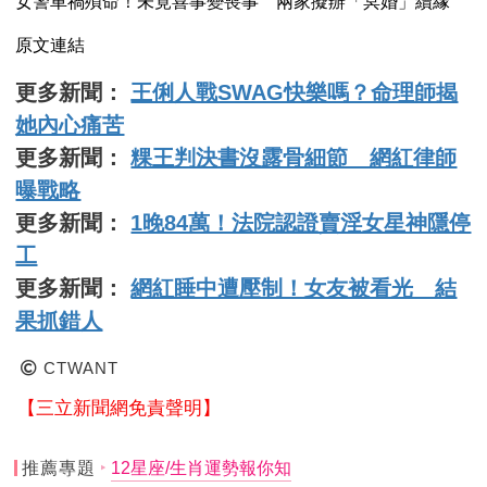
女警車禍殞命！未竟喜事變喪事 兩家擬辦「冥婚」續緣
原文連結
更多新聞：
王俐人戰SWAG快樂嗎？命理師揭
她內心痛苦
更多新聞：
粿王判決書沒露骨細節 網紅律師
曝戰略
更多新聞：
1晚84萬！法院認證賣淫女星神隱停
工
更多新聞：
網紅睡中遭壓制！女友被看光 結
果抓錯人
CTWANT
【三立新聞網免責聲明】
推薦專題
12星座/生肖運勢報你知