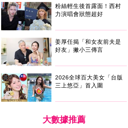
粉絲輕生後首露面！西村
力演唱會狀態超好
姜厚任揭「和女友前夫是
好友」撇小三傳言
2026全球百大美女「台版
三上悠亞」首入圍
大數據推薦