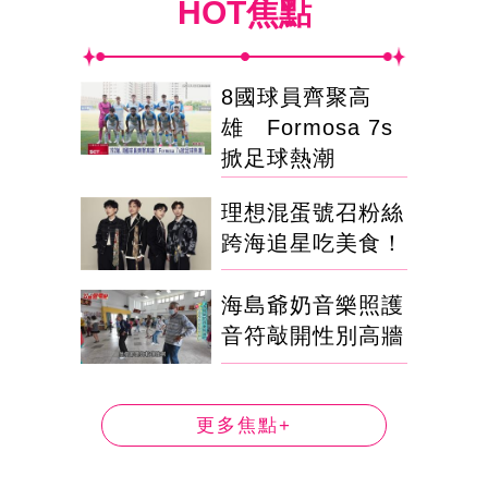
HOT焦點
8國球員齊聚高
雄 Formosa 7s
掀足球熱潮
理想混蛋號召粉絲
跨海追星吃美食！
海島爺奶音樂照護
音符敲開性別高牆
更多焦點+