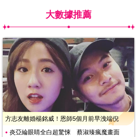
大數據推薦
方志友離婚楊銘威！恩師5個月前早洩端倪
炎亞綸眼睛全白超驚悚 蔡淑臻瘋魔畫面