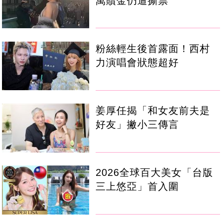
萬贖金仍遭撕票
粉絲輕生後首露面！西村
力演唱會狀態超好
姜厚任揭「和女友前夫是
好友」撇小三傳言
2026全球百大美女「台版
三上悠亞」首入圍