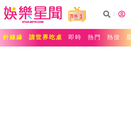
1
針線緣
請世界吃桌
即時
熱門
熱搜