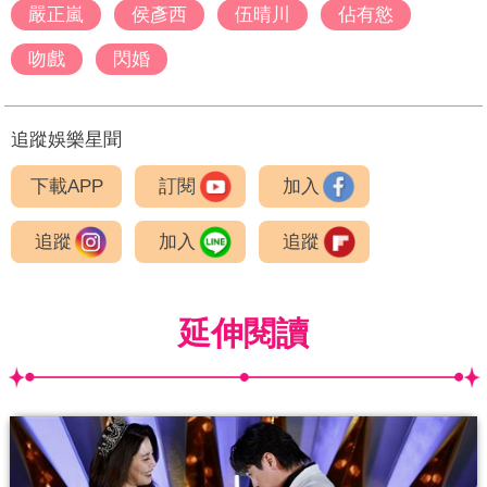
嚴正嵐
侯彥西
伍晴川
佔有慾
吻戲
閃婚
追蹤娛樂星聞
下載APP
訂閱
加入
追蹤
加入
追蹤
延伸閱讀