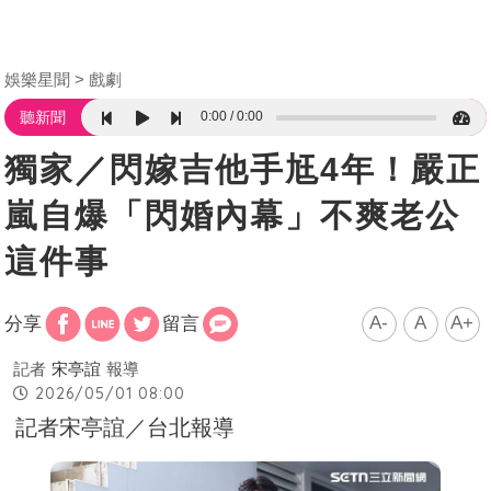
娛樂星聞
戲劇
0:00
0:00
聽新聞
獨家／閃嫁吉他手尪4年！嚴正
嵐自爆「閃婚內幕」不爽老公
這件事
A-
A
A+
分享
留言
記者
宋亭誼
報導
2026/05/01 08:00
記者宋亭誼／台北報導