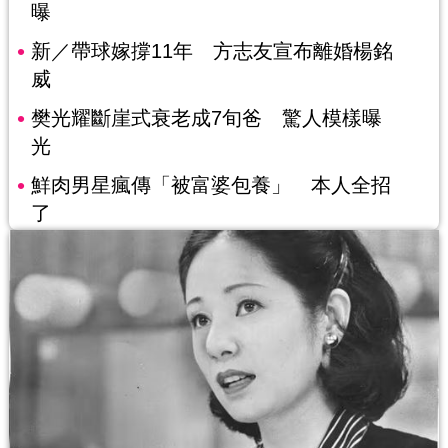
曝
新／帶球嫁撐11年 方志友宣布離婚楊銘
威
樊光耀斷崖式衰老成7旬爸 驚人模樣曝
光
鮮肉男星瘋傳「被富婆包養」 本人全招
了