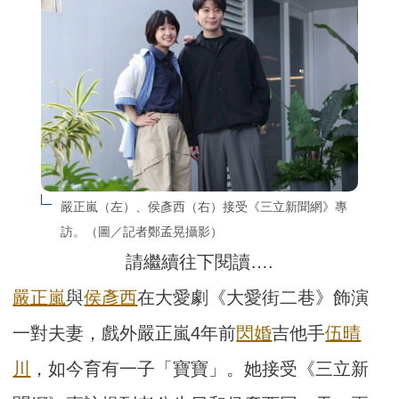
嚴正嵐（左）、侯彥西（右）接受《三立新聞網》專
訪。（圖／記者鄭孟晃攝影）
請繼續往下閱讀….
嚴正嵐
與
侯彥西
在大愛劇《大愛街二巷》飾演
一對夫妻，戲外嚴正嵐4年前
閃婚
吉他手
伍晴
川
，如今育有一子「寶寶」。她接受《三立新