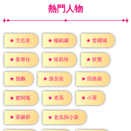
熱門人物
★
方志友
★
楊銘威
★
曾國城
★
狄鶯
★
姜厚任
★
徐莉玲
★
孫鵬
★
孫安佐
★
田路路
★
老高
★
小茉
★
蔡阿嘎
★
梁赫群
★
老高與小茉