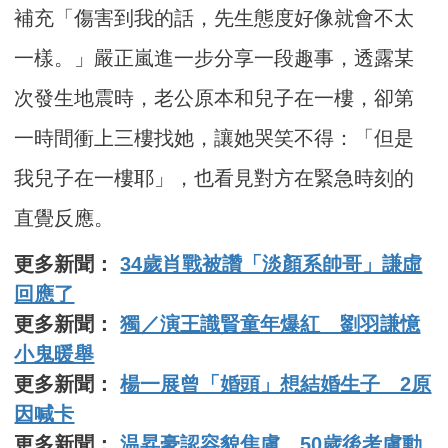
補充「傷害到我的話，先生態度好像就會不太
一樣。」嚴正嵐進一步分享一段趣事，透露某
次發生地震時，老公原本和兒子在一樓，卻第
一時間衝上三樓找她，讓她哭笑不得：「但是
我兒子在一樓耶」，也看見對方在緊急時刻的
直覺反應。
更多新聞：
34歲肖戰被讚「淡顏系帥哥」謙虛
回應了
更多新聞：
獨／演王識賢童年爆紅 劉羽謙憶
小鬼暖舉
更多新聞：
楊一展曾「婚頭」想結婚生子 2原
因喊卡
更多新聞：
温昇豪認容貌焦慮 50歲後考慮動