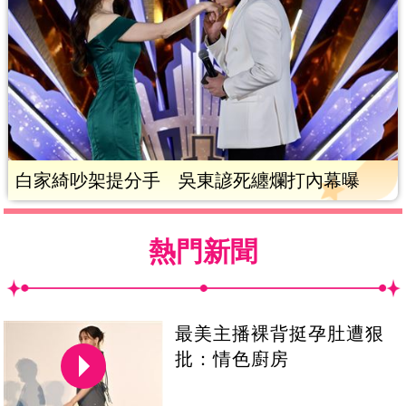
白家綺吵架提分手 吳東諺死纏爛打內幕曝
熱門新聞
最美主播裸背挺孕肚遭狠
批：情色廚房