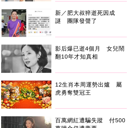
新／肥大叔猝逝死因成
謎 團隊發聲了
影后爆已逝4個月 女兒鬧
翻10年才知真相
12生肖本周運勢出爐 屬
虎勇奪雙冠王
百萬網紅遭騙失蹤 付500