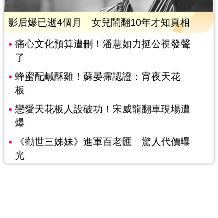
影后爆已逝4個月 女兒鬧翻10年才知真相
痛心文化預算遭刪！潘慧如力挺公視發聲
了
蜂蜜配鹹酥雞！蘇晏霈認證：宵夜天花
板
戀愛天花板人設破功！宋威龍翻車現場遭
爆
《勸世三姊妹》進軍百老匯 驚人代價曝
光