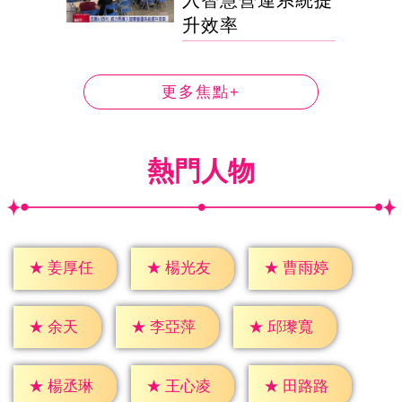
入智慧營運系統提
升效率
更多焦點+
熱門人物
★
姜厚任
★
楊光友
★
曹雨婷
★
余天
★
李亞萍
★
邱瓈寬
★
楊丞琳
★
王心凌
★
田路路