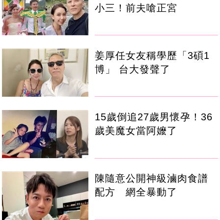
小三！前夫嗆正宮
姜厚任女友稱學歷「3碩1
博」 台大發聲了
15歲倒追27歲男懷孕！36
歲美魔女當阿嬤了
陳隨意公開神級滷肉食譜
配方 網全暴動了