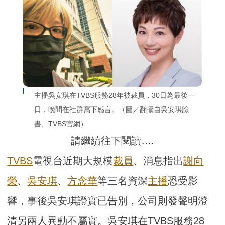
主播吳安琪在TVBS服務28年被裁員，30日為最後一
日，晚間在社群寫下感言。（圖／翻攝自吳安琪臉
書、TVBS官網）
請繼續往下閱讀….
TVBS
電視台近期大規模
裁員
、消息指出
謝向
榮
、
吳安琪
、
方念華
等三名資深
主播
恐受影
響，事後吳安琪證實已告別，公司則發聲明澄
清另兩人異動不屬實。吳安琪在TVBS服務28