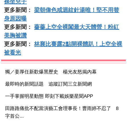
裸坐兒子
更多新聞：
梁朝偉色戒迴紋針湯唯！堅不用替
身原因曝
更多新聞：
薔薔上空全裸闖最大天體營！粉紅
美胸被讚
更多新聞：
林襄比賽露2點開裸體趴！上空全裸
被看光
獨／姜厚任新歡爆黑歷史 楊光友怒揭內幕
最即時的新聞話題 追蹤訂閱三立新聞網
一手掌握明星動態 即刻下載娛樂星聞APP
田路路痛批不配當演藝工會理事長！曹雨婷不忍了 8
字首公...