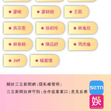
★
廖峻
★
王凱
★
廖錦德
★
吳宗憲
★
徐莉玲
★
林逸欣
★
林春銘
★
陳品妤
★
周杰倫
★
Jeff
★
楊紫瓊
關於三立新聞網
隱私權聲明
三立新聞自律守則
合作提案窗口
意見反應