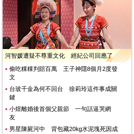
河智媛遭疑不尊重文化 經紀公司回應了
偷吃粿粿判賠百萬 王子神隱8個月2度發
文
台玻千金為何不回台 徐莉玲這件事成關
鍵
小煜離婚後首個父親節 一句話逼哭網
友
男星陳屍河中 背包藏20kg水泥塊死因成