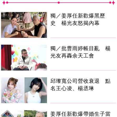
獨／姜厚任新歡爆黑歷
史 楊光友怒揭內幕
獨／批曹雨婷帳目亂 楊
光友再轟余天工會
邱瓈寬公司營收衰退 點
名王心凌、楊丞琳
姜厚任新歡爆帶婚生子當