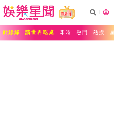
1
針線緣
請世界吃桌
即時
熱門
熱搜