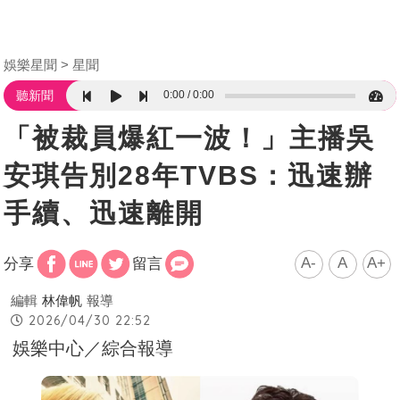
娛樂星聞
星聞
0:00
0:00
聽新聞
「被裁員爆紅一波！」主播吳
安琪告別28年TVBS：迅速辦
手續、迅速離開
A-
A
A+
分享
留言
編輯
林偉帆
報導
2026/04/30 22:52
娛樂中心／綜合報導