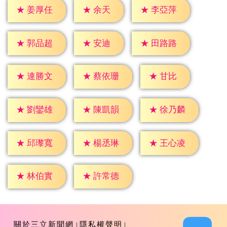
★
余天
★
姜厚任
★
李亞萍
★
安迪
★
郭品超
★
田路路
★
甘比
★
連勝文
★
蔡依珊
★
劉鑾雄
★
陳凱韻
★
徐乃麟
★
邱瓈寬
★
楊丞琳
★
王心凌
★
林伯實
★
許常德
關於三立新聞網
隱私權聲明