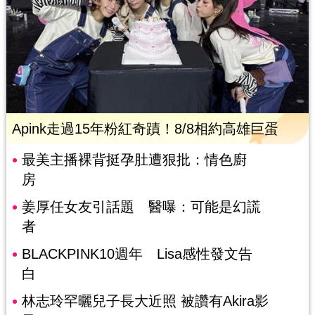
Apink走過15年粉紅奇蹟！8/8相約高雄巨蛋
最美主播裸背挺孕肚遭狠批：情色廚
房
姜厚任女友引話題 醫曝：可能是幻謊
者
BLACKPINK10週年 Lisa感性發文告
白
林志玲罕曬兒子長大近照 被讚有Akira影