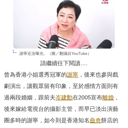
謝寧近況曝光。（圖／翻攝自YouTube）
請繼續往下閱讀….
曾為香港小姐選秀冠軍的
謝寧
，後來也參與戲
劇演出，讓觀眾留有印象，至於感情方面則有
過兩段婚姻，跟前夫
岑建勳
在2005宣布
離婚
，
後來嫁給電視台的攝影主管，而早已淡出演藝
圈多時的謝寧，如今則是香港知名
曲奇
餅店的