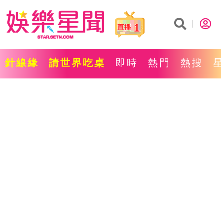
1
針線緣
請世界吃桌
即時
熱門
熱搜