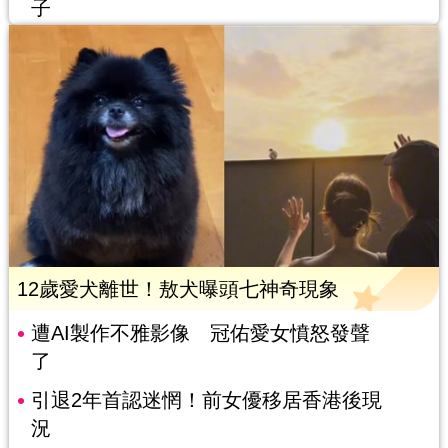
子
12歲愛犬離世！敖犬曝頭七神奇現象
遭AI製作不雅影像 冠佑愛女憤怒發聲
了
引退2年首認迷惘！前女優移居香港後現
況