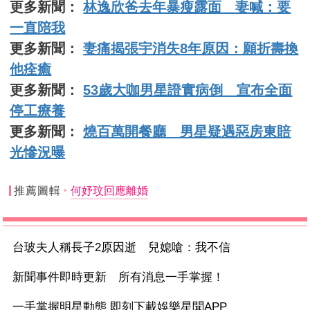
更多新聞：
林逸欣爸去年暴瘦露面 妻喊：要
一直陪我
更多新聞：
妻痛揭張宇消失8年原因：願折壽換
他痊癒
更多新聞：
53歲大咖男星證實病倒 宣布全面
停工療養
更多新聞：
燒百萬開餐廳 男星疑遇惡房東賠
光慘況曝
推薦圖輯
何妤玟回應離婚
台玻夫人稱長子2原因逝 兒媳嗆：我不信
新聞事件即時更新 所有消息一手掌握！
一手掌握明星動態 即刻下載娛樂星聞APP