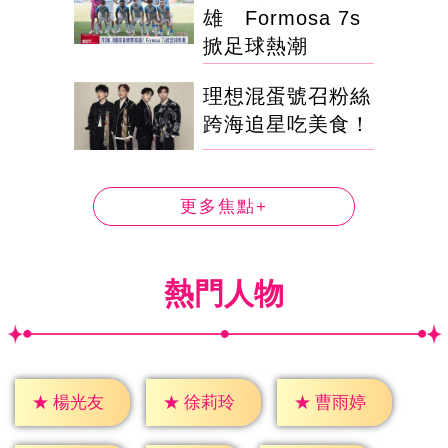
雄 Formosa 7s
掀足球熱潮
理想混蛋號召粉絲
跨海追星吃美食！
更多焦點+
熱門人物
★
楊光友
★
徐莉玲
★
曹雨婷