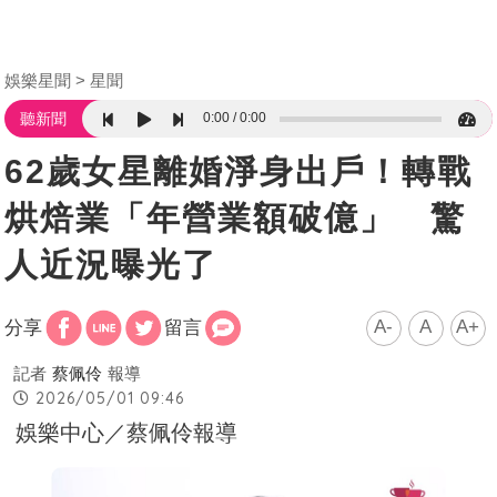
娛樂星聞
星聞
0:00
0:00
聽新聞
62歲女星離婚淨身出戶！轉戰
烘焙業「年營業額破億」 驚
人近況曝光了
A-
A
A+
分享
留言
記者
蔡佩伶
報導
2026/05/01 09:46
娛樂中心／蔡佩伶報導