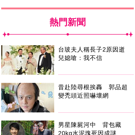
熱門新聞
台玻夫人稱長子2原因逝
兒媳嗆：我不信
昔赴陸尋根挨轟 郭品超
變禿頭近照嚇壞網
男星陳屍河中 背包藏
20kg水泥塊死因成謎