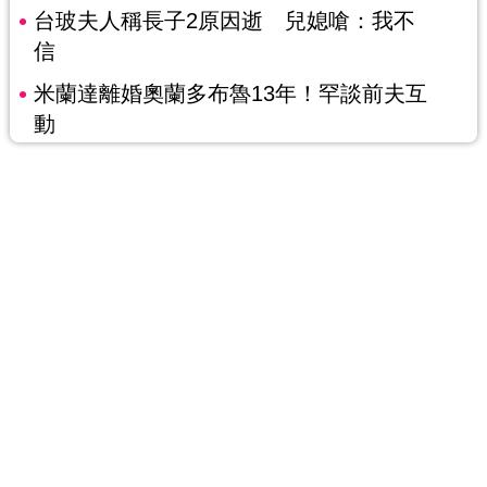
台玻夫人稱長子2原因逝 兒媳嗆：我不
信
米蘭達離婚奧蘭多布魯13年！罕談前夫互
動