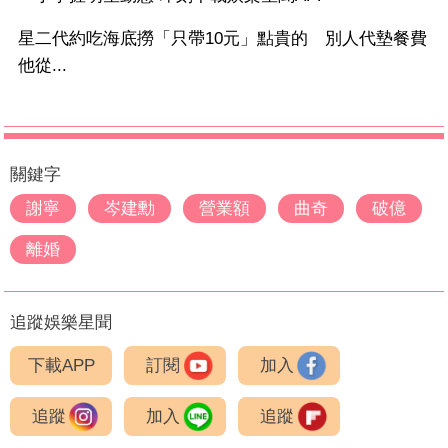
星二代約吃海底撈「只帶10元」點貴的 別人代墊餐費
他從...
關鍵字
謝寧
岑建勳
營業額
曲奇
破億
離婚
追蹤娛樂星聞
下載APP
訂閱
加入
追蹤
加入
追蹤