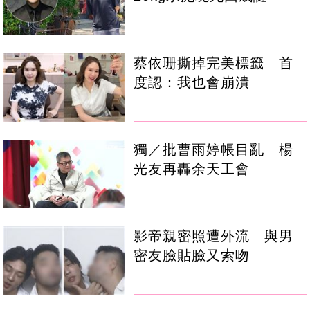
蔡依珊撕掉完美標籤 首
度認：我也會崩潰
獨／批曹雨婷帳目亂 楊
光友再轟余天工會
影帝親密照遭外流 與男
密友臉貼臉又索吻