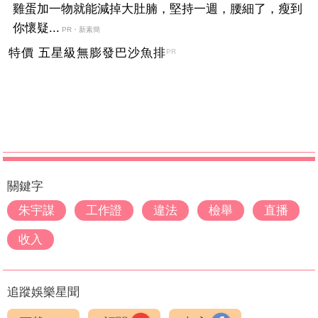
雞蛋加一物就能減掉大肚腩，堅持一週，腰細了，瘦到
你懷疑...
PR・新素簡
特價 五星級無膨發巴沙魚排
PR
關鍵字
朱宇謀
工作證
違法
檢舉
直播
收入
追蹤娛樂星聞