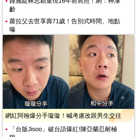
鍾麗緹林志穎重現16年前舊照！網：神凍
齡
蘿拉父去世享壽71歲！告別式時間、地點
曝
網紅阿翰爆分手璇璇！喊考慮改跟男生交往
「台版Jisoo」破台語爆紅!陳亞蘭忍耐極