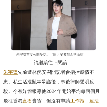
朱宇謀首度公開受訪。（圖／記者鄭孟晃攝影）
請繼續往下閱讀….
朱宇謀
先前遭林倪安召開記者會指控感情不
忠、私生活混亂等爭議後，事後律師聲明反
駁。今有媒體報導他2024年開始平均每兩個月
飛往香港
直播
賣貨，但沒有申請
工作證
，
違法