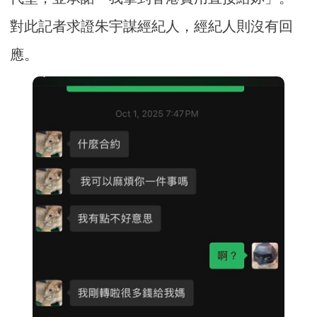
對此記者求證朱宇謀經紀人，經紀人則沒有回
應。