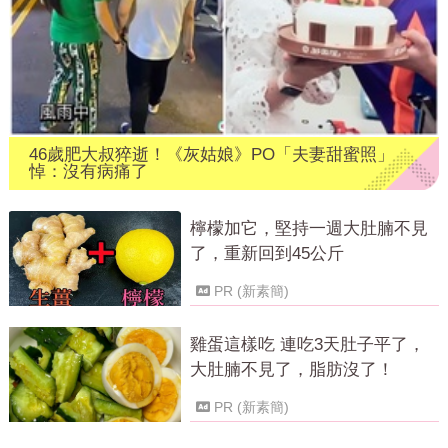
46歲肥大叔猝逝！《灰姑娘》PO「夫妻甜蜜照」
悼：沒有病痛了
檸檬加它，堅持一週大肚腩不見
了，重新回到45公斤
PR (新素簡)
雞蛋這樣吃 連吃3天肚子平了，
大肚腩不見了，脂肪沒了！
PR (新素簡)