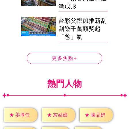
漸成形
台彩父親節推新刮
刮樂千萬頭獎超
「爸」氣
更多焦點+
熱門人物
★
姜厚任
★
灰姑娘
★
陳品妤