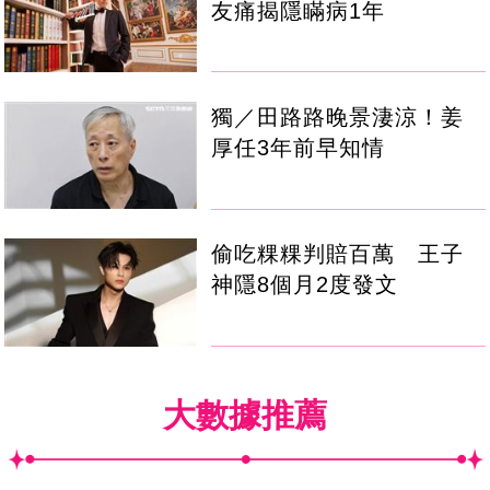
友痛揭隱瞞病1年
獨／田路路晚景淒涼！姜
厚任3年前早知情
偷吃粿粿判賠百萬 王子
神隱8個月2度發文
大數據推薦