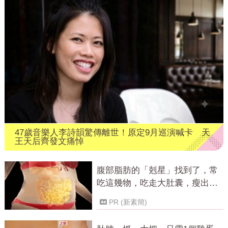
47歲音樂人李詩韻驚傳離世！原定9月巡演喊卡 天
王天后齊發文痛悼
腹部脂肪的「剋星」找到了，常
吃這幾物，吃走大肚囊，瘦出小
蠻腰
PR (新素簡)