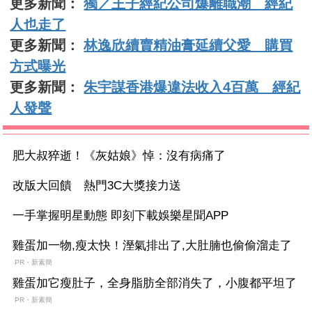
更多新聞：
獨／王子經紀公司爆離職潮 經紀
人也走了
更多新聞：
林逸欣續賣精油膏延續父愛 購買
方式曝光
更多新聞：
朱宇謀香港爆違法收入4百萬 經紀
人發聲
肥大叔猝逝！《灰姑娘》悼：沒有病痛了
改版大回饋 熱門3C大獎接力送
一手掌握明星動態 即刻下載娛樂星聞APP
雞蛋加一物,瘦太快！溼氣排出了,大肚腩也偷偷溜走了
PR・新素簡
雞蛋加它瘦肚子，全身脂肪全部消失了，小腹都平坦了
PR・新素簡