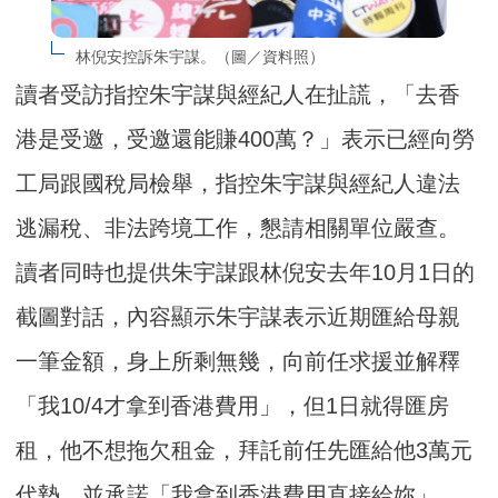
林倪安控訴朱宇謀。（圖／資料照）
讀者受訪指控朱宇謀與經紀人在扯謊，「去香
港是受邀，受邀還能賺400萬？」表示已經向勞
工局跟國稅局檢舉，指控朱宇謀與經紀人違法
逃漏稅、非法跨境工作，懇請相關單位嚴查。
讀者同時也提供朱宇謀跟林倪安去年10月1日的
截圖對話，內容顯示朱宇謀表示近期匯給母親
一筆金額，身上所剩無幾，向前任求援並解釋
「我10/4才拿到香港費用」，但1日就得匯房
租，他不想拖欠租金，拜託前任先匯給他3萬元
代墊，並承諾「我拿到香港費用直接給妳」。