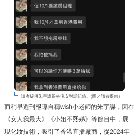
讀者提供朱宇謀跟林倪安對話紀錄。(圖／讀者提供）
而稍早週刊報導自稱wish小老師的朱宇謀，因在
《女人我最大》《小姐不熙娣》等節目中，展
現化妝技術，吸引了香港直播廠商，從2024年