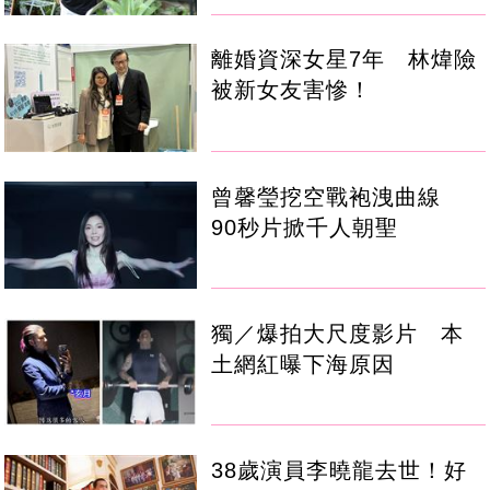
離婚資深女星7年 林煒險
被新女友害慘！
曾馨瑩挖空戰袍洩曲線
90秒片掀千人朝聖
獨／爆拍大尺度影片 本
土網紅曝下海原因
38歲演員李曉龍去世！好