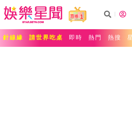
1
針線緣
請世界吃桌
即時
熱門
熱搜