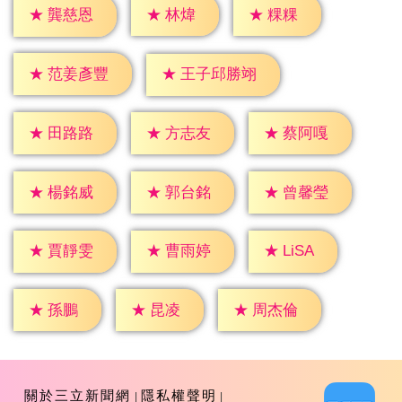
★
林煒
★
粿粿
★
龔慈恩
★
范姜彥豐
★
王子邱勝翊
★
田路路
★
方志友
★
蔡阿嘎
★
楊銘威
★
郭台銘
★
曾馨瑩
★
LiSA
★
賈靜雯
★
曹雨婷
★
孫鵬
★
昆凌
★
周杰倫
關於三立新聞網
隱私權聲明