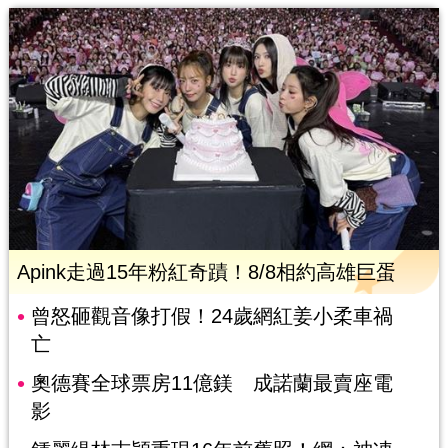
Apink走過15年粉紅奇蹟！8/8相約高雄巨蛋
曾怒砸觀音像打假！24歲網紅姜小柔車禍
亡
奧德賽全球票房11億鎂 成諾蘭最賣座電
影