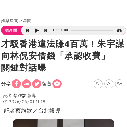
娛樂星聞
星聞
0:00
0:00
聽新聞
才駁香港違法賺4百萬！朱宇謀
向林倪安借錢「承認收費」
關鍵對話曝
A-
A
A+
分享
留言
記者
蔡維歆
報導
2026/05/01 11:48
記者蔡維歆／台北報導