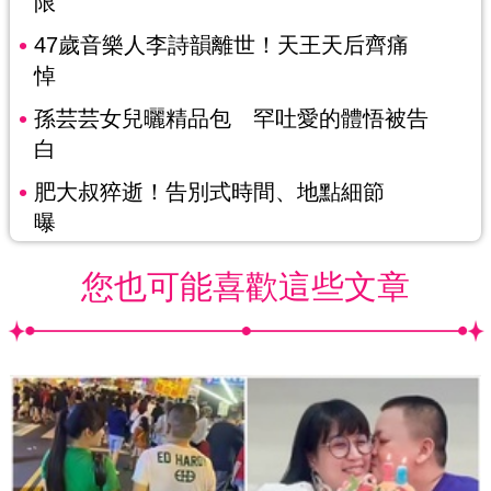
限
47歲音樂人李詩韻離世！天王天后齊痛
悼
孫芸芸女兒曬精品包 罕吐愛的體悟被告
白
肥大叔猝逝！告別式時間、地點細節
曝
您也可能喜歡這些文章