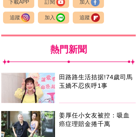
下載APP
訂閱
加入
追蹤
加入
追蹤
熱門新聞
田路路生活拮据!74歲司馬
玉嬌不忍疾呼1事
姜厚任小女友被控：吸血
癌症理賠金捲千萬