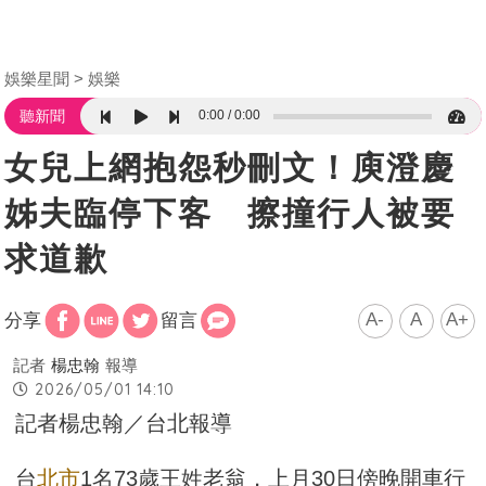
娛樂星聞
娛樂
0:00
0:00
聽新聞
女兒上網抱怨秒刪文！庾澄慶
姊夫臨停下客 擦撞行人被要
求道歉
A-
A
A+
分享
留言
記者
楊忠翰
報導
2026/05/01 14:10
記者楊忠翰／台北報導
台
北市
1名73歲王姓老翁，上月30日傍晚開車行