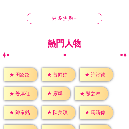
更多焦點+
熱門人物
★
田路路
★
曹雨婷
★
許常德
★
康凱
★
姜厚任
★
關之琳
★
陳泰銘
★
陳美琪
★
馬清偉