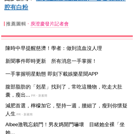
腔有白粉
推薦圖輯
庾澄慶發片記者會
陳時中早提醒慈濟！學者：做到流血沒人理
新聞事件即時更新 所有消息一手掌握！
一手掌握明星動態 即刻下載娛樂星聞APP
腹部脂肪的「剋星」找到了，常吃這幾物，吃走大肚
囊，瘦出...
PR・新素簡
減肥首選，檸檬加它，堅持一週，腰細了，瘦到你懷疑
人生
PR・新素簡
Albee激戰忘鎖門！男友媽開門嚇壞 目睹她全裸「坐
她...