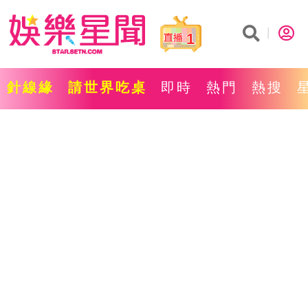
1
針線緣
請世界吃桌
即時
熱門
熱搜