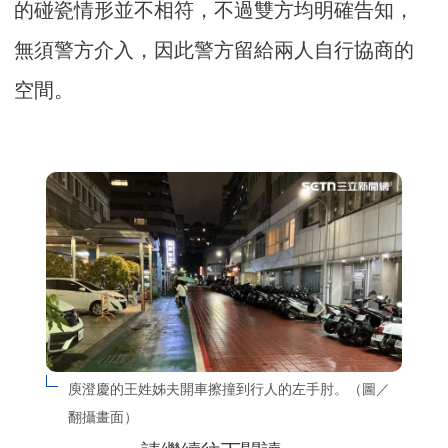
的碰瓷情形並不相符，不過雙方均明確告知，
無須警方介入，因此警方留給兩人自行協商的
空間。
庾澄慶的王姓姊夫開車擦撞到行人的左手肘。（圖／
翻攝畫面）