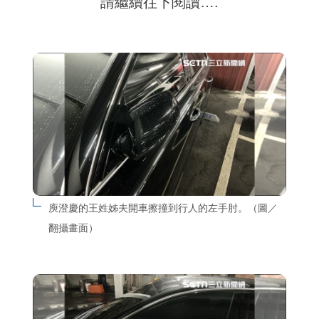
請繼續往下閱讀….
庾澄慶的王姓姊夫開車擦撞到行人的左手肘。（圖／
翻攝畫面）