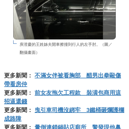
庾澄慶的王姓姊夫開車擦撞到行人的左手肘。（圖／
翻攝畫面）
更多新聞：
不滿女伴被看胸部 醋男出拳毆傷
帶看房仲
更多新聞：
前女友拖欠工程款 裝潢包商用這
招逼還錢
更多新聞：
曳引車司機沒綁牢 3鐵桶砸爛護欄
成路障
更多新聞：
暈倒連鎖鍋貼店廁所 警發現他鼻