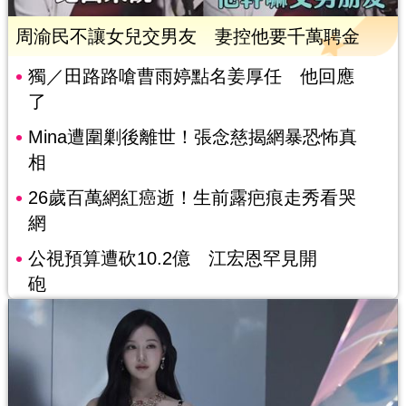
周渝民不讓女兒交男友 妻控他要千萬聘金
獨／田路路嗆曹雨婷點名姜厚任 他回應
了
Mina遭圍剿後離世！張念慈揭網暴恐怖真
相
26歲百萬網紅癌逝！生前露疤痕走秀看哭
網
公視預算遭砍10.2億 江宏恩罕見開
砲