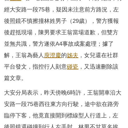
經大安路一段75巷，疑因未注意前方路況，左
後照鏡不慎擦撞林姓男子（29歲），警方獲報
後趕抵現場，陳男要求王翁當場道歉，但雙方
並無共識，警方遂依A4事故成案處理；據了
解，王翁為藝人
庾澄慶
的
姊夫
，女兒還在社群
平台發文，指控行人刻意
碰瓷
，又迅速刪除該
篇文章。
大安分局表示，昨天傍晚6時許，王翁開車沿大
安路一段75巷西往東方向行駛，途中欲在路旁
臨停下客，他竟直接開到標線型人行道上，左
後照鏡還碰撞到行人左手肘，林男不甘莫名挨