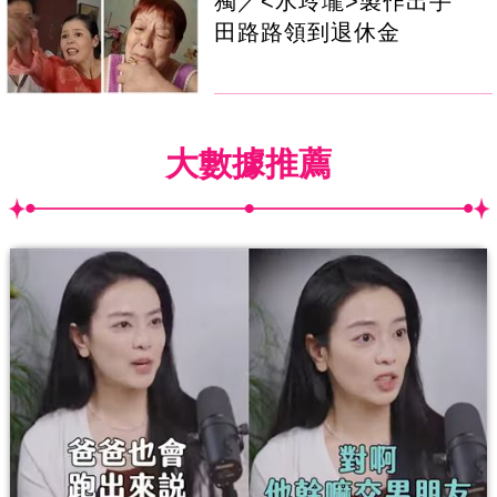
獨／<水玲瓏>製作出手
田路路領到退休金
大數據推薦