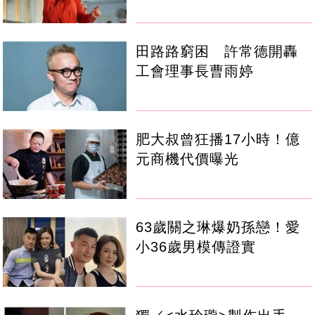
田路路窮困 許常德開轟
工會理事長曹雨婷
肥大叔曾狂播17小時！億
元商機代價曝光
63歲關之琳爆奶孫戀！愛
小36歲男模傳證實