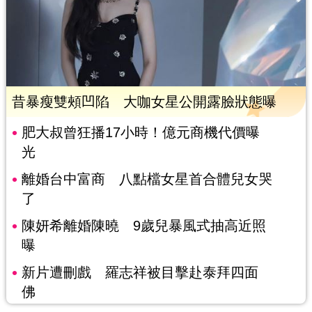
昔暴瘦雙頰凹陷 大咖女星公開露臉狀態曝
肥大叔曾狂播17小時！億元商機代價曝
光
離婚台中富商 八點檔女星首合體兒女哭
了
陳妍希離婚陳曉 9歲兒暴風式抽高近照
曝
新片遭刪戲 羅志祥被目擊赴泰拜四面
佛