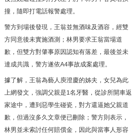
撞，隨即打電話報警處理。
警方到場後發現，王翁並無酒味及酒容，經雙
方同意後未實施酒測；林男要求王翁當場道
歉，但雙方對肇事原因認知有落差，最後並未
達成共識，警方遂依A4事故成案處理。
據了解，王翁為藝人庾澄慶的姊夫，女兒為此
上網發文，強調父親是1名牙醫，從診所開車返
家途中，遭到惡學生碰瓷，對方還逼她父親道
歉，但過沒多久文章便已刪除；警方則表示，
林男並未索討任何賠償金，因此與當事人形容