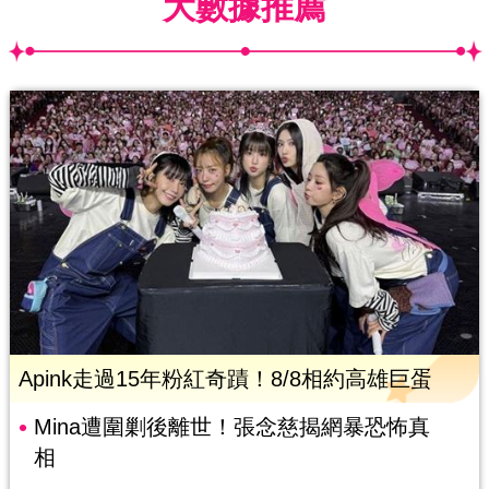
大數據推薦
Apink走過15年粉紅奇蹟！8/8相約高雄巨蛋
Mina遭圍剿後離世！張念慈揭網暴恐怖真
相