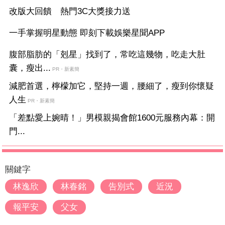
改版大回饋 熱門3C大獎接力送
一手掌握明星動態 即刻下載娛樂星聞APP
腹部脂肪的「剋星」找到了，常吃這幾物，吃走大肚
囊，瘦出...
PR・新素簡
減肥首選，檸檬加它，堅持一週，腰細了，瘦到你懷疑
人生
PR・新素簡
「差點愛上婉晴！」男模親揭會館1600元服務內幕：開
門...
關鍵字
林逸欣
林春銘
告別式
近況
報平安
父女