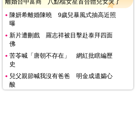
離婚台中富商 八點檔女星首合體兒女哭了
陳妍希離婚陳曉 9歲兒暴風式抽高近照
曝
新片遭刪戲 羅志祥被目擊赴泰拜四面
佛
苦苓喊「唐朝不存在」 網紅批瞎編歷
史
兒父親節喊我沒有爸爸 明金成遺孀心
酸