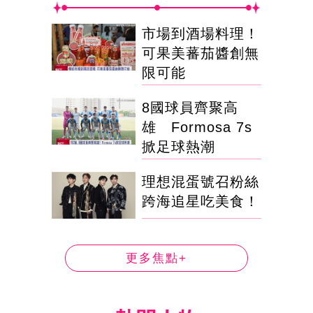
市場到酒場料理！
可果美蕃茄醬創無
限可能
8國球員齊聚高
雄 Formosa 7s
掀足球熱潮
理想混蛋號召粉絲
跨海追星吃美食！
更多焦點+