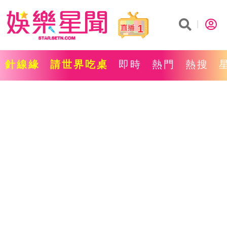
1
針線緣
請世界吃桌
即時
熱門
熱搜