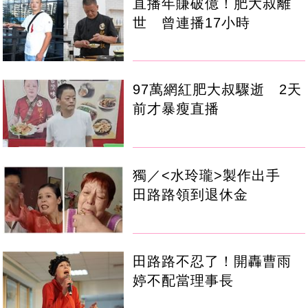
直播年賺破億！肥大叔離
世 曾連播17小時
97萬網紅肥大叔驟逝 2天
前才暴瘦直播
獨／<水玲瓏>製作出手
田路路領到退休金
田路路不忍了！開轟曹雨
婷不配當理事長