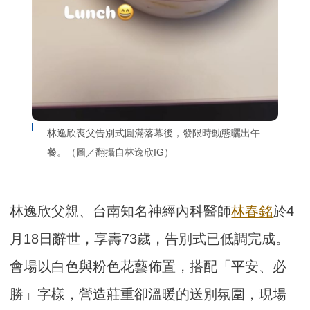
林逸欣喪父告別式圓滿落幕後，發限時動態曬出午
餐。（圖／翻攝自林逸欣IG）
林逸欣父親、台南知名神經內科醫師
林春銘
於4
月18日辭世，享壽73歲，告別式已低調完成。
會場以白色與粉色花藝佈置，搭配「平安、必
勝」字樣，營造莊重卻溫暖的送別氛圍，現場