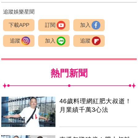
追蹤娛樂星聞
下載APP
訂閱
加入
追蹤
加入
追蹤
熱門新聞
46歲料理網紅肥大叔逝！
月業績千萬3心法