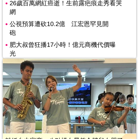
26歲百萬網紅癌逝！生前露疤痕走秀看哭
網
公視預算遭砍10.2億 江宏恩罕見開
砲
肥大叔曾狂播17小時！億元商機代價曝
光