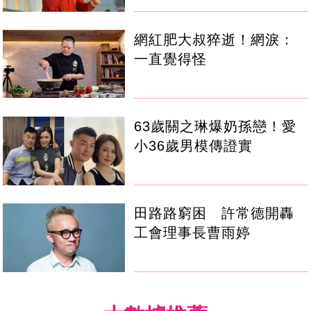
網紅肥大叔猝逝！網淚：
一直覺得怪
63歲關之琳爆奶孫戀！愛
小36歲男模傳證實
田路路窮困 許常德開轟
工會理事長曹雨婷