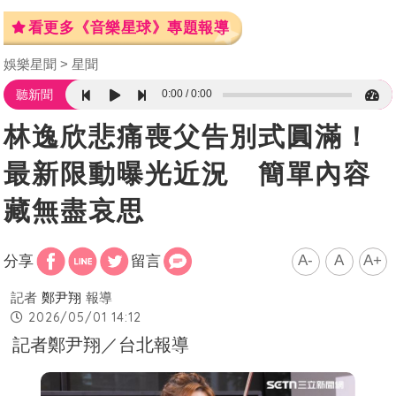
看更多《音樂星球》專題報導
娛樂星聞
星聞
0:00
0:00
聽新聞
林逸欣悲痛喪父告別式圓滿！
最新限動曝光近況 簡單內容
藏無盡哀思
A-
A
A+
分享
留言
記者
鄭尹翔
報導
2026/05/01 14:12
記者鄭尹翔／台北報導