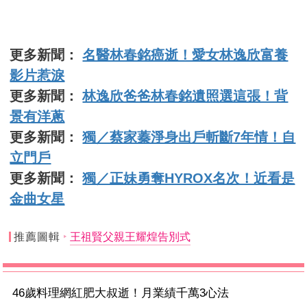
更多新聞：
名醫林春銘癌逝！愛女林逸欣富養
影片惹淚
更多新聞：
林逸欣爸爸林春銘遺照選這張！背
景有洋蔥
更多新聞：
獨／蔡家蓁淨身出戶斬斷7年情！自
立門戶
更多新聞：
獨／正妹勇奪HYROX名次！近看是
金曲女星
推薦圖輯
王祖賢父親王耀煌告別式
46歲料理網紅肥大叔逝！月業績千萬3心法