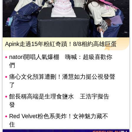
Apink走過15年粉紅奇蹟！8/8相約高雄巨蛋
natori開唱人氣爆棚 嗨喊：超級喜歡你
們
痛心文化預算遭刪！潘慧如力挺公視發聲
了
館長稱高端是生理食鹽水 王浩宇擬告
發
Red Velvet粉色系美炸！女神魅力藏不
住