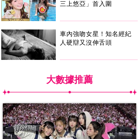
三上悠亞」首入圍
車內強吻女星！知名經紀
人硬辯又沒伸舌頭
大數據推薦