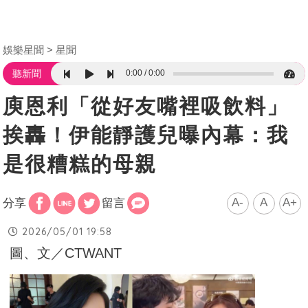
娛樂星聞
星聞
0:00
0:00
聽新聞
庾恩利「從好友嘴裡吸飲料」
挨轟！伊能靜護兒曝內幕：我
是很糟糕的母親
A-
A
A+
分享
留言
2026/05/01 19:58
圖、文／CTWANT