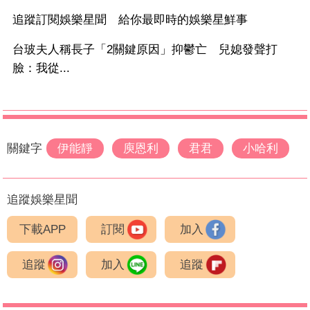
追蹤訂閱娛樂星聞 給你最即時的娛樂星鮮事
台玻夫人稱長子「2關鍵原因」抑鬱亡 兒媳發聲打
臉：我從...
關鍵字
伊能靜
庾恩利
君君
小哈利
追蹤娛樂星聞
下載APP
訂閱
加入
追蹤
加入
追蹤