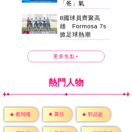
「爸」氣
8國球員齊聚高
雄 Formosa 7s
掀足球熱潮
更多焦點+
熱門人物
★
蘿拉
★
蔡阿嘎
★
郭品超