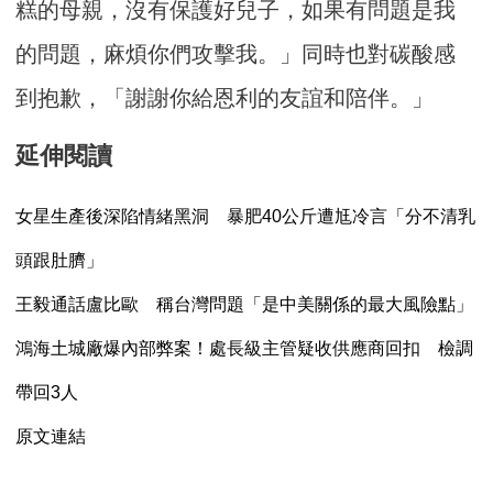
糕的母親，沒有保護好兒子，如果有問題是我
的問題，麻煩你們攻擊我。」同時也對碳酸感
到抱歉，「謝謝你給恩利的友誼和陪伴。」
延伸閱讀
女星生產後深陷情緒黑洞 暴肥40公斤遭尪冷言「分不清乳
頭跟肚臍」
王毅通話盧比歐 稱台灣問題「是中美關係的最大風險點」
鴻海土城廠爆內部弊案！處長級主管疑收供應商回扣 檢調
帶回3人
原文連結