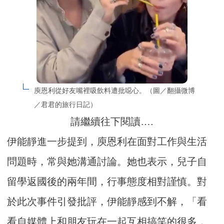
庾恩利從好友嘴裡吸飲料遭批噁心。（圖／翻攝微博
／君君的旅行日記）
請繼續往下閱讀….
伊能靜進一步提到，庾恩利在面對工作與生活
問題時，常與她溝通討論。她也表示，兒子自
留學返國後的兩年間，行事態度相對謹慎。對
於此次事件引發批評，伊能靜感到不解，「看
看自媒體上和朋友玩在一起互相搞笑的很多，