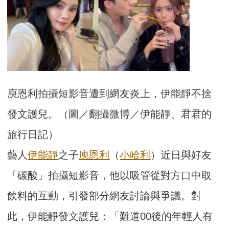
庾恩利拍攝短影音遭到網友炎上，伊能靜不捨
發文護兒。（圖／翻攝微博／伊能靜、君君的
旅行日記）
藝人
伊能靜
之子
庾恩利
（
小哈利
）近日與好友
「碳酸」拍攝短影音，他以吸管從對方口中取
飲料的互動，引發部分網友討論與爭議。對
此，伊能靜發文護兒：「難道00後的年輕人有