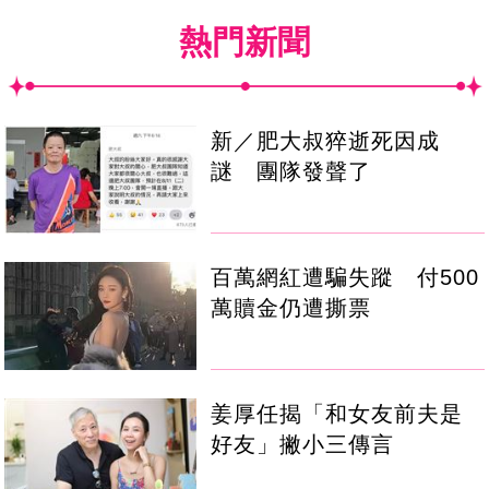
熱門新聞
新／肥大叔猝逝死因成
謎 團隊發聲了
百萬網紅遭騙失蹤 付500
萬贖金仍遭撕票
姜厚任揭「和女友前夫是
好友」撇小三傳言