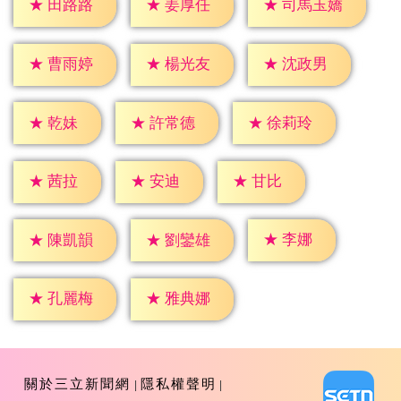
★
田路路
★
姜厚任
★
司馬玉嬌
★
曹雨婷
★
楊光友
★
沈政男
★
乾妹
★
許常德
★
徐莉玲
★
茜拉
★
安迪
★
甘比
★
李娜
★
陳凱韻
★
劉鑾雄
★
孔麗梅
★
雅典娜
關於三立新聞網
隱私權聲明