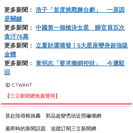
更多新聞：
浩子「首度挑戰舞台劇」 一原因
是關鍵
更多新聞：
中國第一個槍決女星 睡官員百次
貪汙76萬
更多新聞：
立夏財運噴發！5大星座變身超強吸
金體
更多新聞：
黃明志「要求撤銷控狀」 今遭駁
回
CTWANT
【三立新聞網免責聲明】
昔赴陸尋根挨轟 郭品超變禿頭近照嚇壞網
最即時的新聞話題 追蹤訂閱三立新聞網