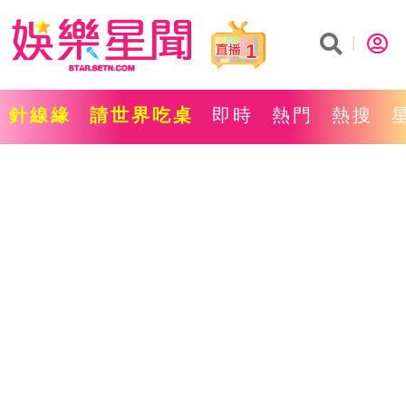
1
針線緣
請世界吃桌
即時
熱門
熱搜