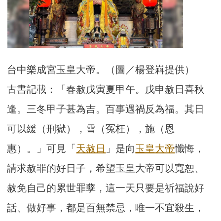
台中樂成宮玉皇大帝。（圖／楊登嵙提供）
古書記載：「春赦戊寅夏甲午。戊申赦日喜秋
逢。三冬甲子甚為吉。百事遇禍反為福。其日
可以緩（刑獄），雪（冤枉），施（恩
惠）。」可見「
天赦日
」是向
玉皇大帝
懺悔，
請求赦罪的好日子，希望玉皇大帝可以寬恕、
赦免自己的累世罪孽，這一天只要是祈福說好
話、做好事，都是百無禁忌，唯一不宜殺生，