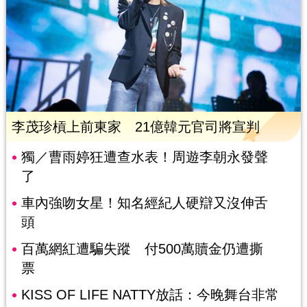
李茂珍槓上前東家 21億韓元官司將宣判
獨／曹雨婷狂遭查水表！周遊李朝永發聲
了
車內強吻女星！知名經紀人硬辯又沒伸舌
頭
百萬網紅遭騙失蹤 付500萬贖金仍遭撕
票
KISS OF LIFE NATTY放話：今晚舞台非常