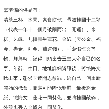
需準備的供品有：
清茶三杯、水果、素食餅乾、帶殼桂圓十二顆
（代表一年十二個月破繭而出、開運）、米
糕、乞龜、九轉壽生蓮花、金紙（天公金、福
金、壽金、刈金、補運錢）、手寫懺悔文等
物。拜拜時，記得口頭稟告玉皇大帝自己的名
字、年齡、生日、地址詳細資訊後，將懺悔文
唸出來，懇求玉帝開恩赦罪，給自己一個重新
開始的機會，並盡可能降低罪罰；最後將金
紙、懺悔文、蓮花一同焚化，並將桂圓敲碎，
外殼也丟入金爐內一同焚化。