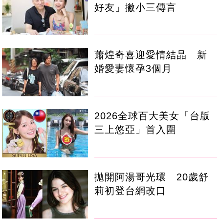
好友」撇小三傳言
蕭煌奇喜迎愛情結晶 新
婚愛妻懷孕3個月
2026全球百大美女「台版
三上悠亞」首入圍
拋開阿湯哥光環 20歲舒
莉初登台網改口