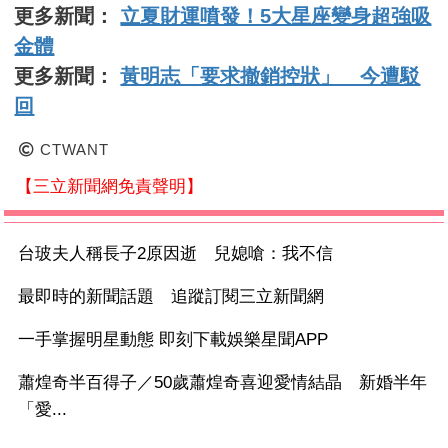
更多新聞：
立夏財運噴發！5大星座變身超強吸
金體
更多新聞：
黃明志「要求撤銷控狀」 今遭駁
回
CTWANT
【三立新聞網免責聲明】
台玻夫人稱長子2原因逝 兒媳嗆：我不信
最即時的新聞話題 追蹤訂閱三立新聞網
一手掌握明星動態 即刻下載娛樂星聞APP
蕭煌奇半百得子／50歲蕭煌奇喜迎愛情結晶 新婚半年
「愛...