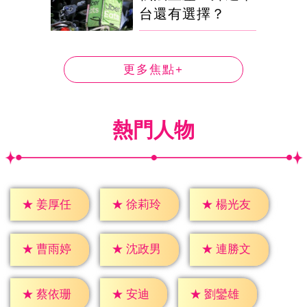
台還有選擇？
更多焦點+
熱門人物
★
姜厚任
★
徐莉玲
★
楊光友
★
曹雨婷
★
沈政男
★
連勝文
★
安迪
★
蔡依珊
★
劉鑾雄