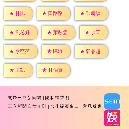
★
甘比
★
田路路
★
陳凱韻
★
余天
★
劉芯妤
★
蕭彤雯
★
陳沂
★
李亞萍
★
郭品超
★
王凱
★
林伯實
關於三立新聞網
隱私權聲明
三立新聞自律守則
合作提案窗口
意見反應