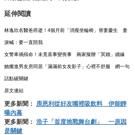
延伸閱讀
林逸欣名醫爸癌逝！4個月前「消瘦坐輪椅」替妻慶生 妻
淚喊：要一直陪我
女警車禍殞命！未竟喜事變喪事 兩家擬辦「冥婚」續緣
她搬進男友房同居「滿滿前女友影子」心裡不舒服 網一句
話點破關鍵
原文連結
更多新聞：
庾恩利從好友嘴裡吸飲料 伊能靜
曝內幕
更多新聞：
浩子「首度挑戰舞台劇」 一原因
是關鍵