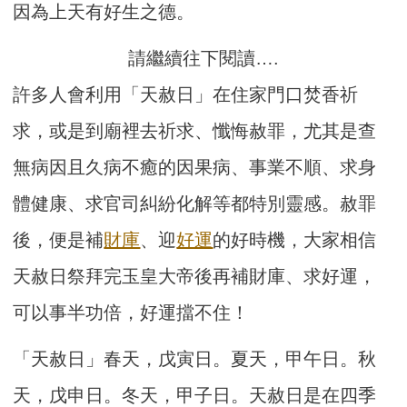
因為上天有好生之德。
請繼續往下閱讀….
許多人會利用「天赦日」在住家門口焚香祈
求，或是到廟裡去祈求、懺悔赦罪，尤其是查
無病因且久病不癒的因果病、事業不順、求身
體健康、求官司糾紛化解等都特別靈感。赦罪
後，便是補
財庫
、迎
好運
的好時機，大家相信
天赦日祭拜完玉皇大帝後再補財庫、求好運，
可以事半功倍，好運擋不住！
「天赦日」春天，戊寅日。夏天，甲午日。秋
天，戊申日。冬天，甲子日。天赦日是在四季