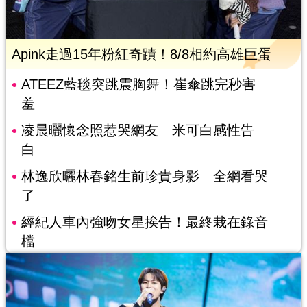
Apink走過15年粉紅奇蹟！8/8相約高雄巨蛋
ATEEZ藍毯突跳震胸舞！崔傘跳完秒害
羞
凌晨曬懷念照惹哭網友 米可白感性告
白
林逸欣曬林春銘生前珍貴身影 全網看哭
了
經紀人車內強吻女星挨告！最終栽在錄音
檔