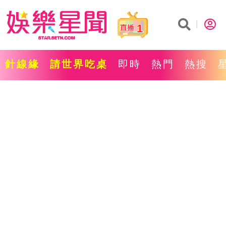
1
針線緣
請世界吃桌
即時
熱門
熱搜