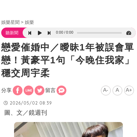
娛樂星聞
娛樂
0:00
0:00
聽新聞
戀愛催婚中／曖昧1年被誤會單
戀！黃豪平1句「今晚住我家」
穩交周宇柔
A-
A
A+
分享
留言
2026/05/02 08:39
圖、文／鏡週刊