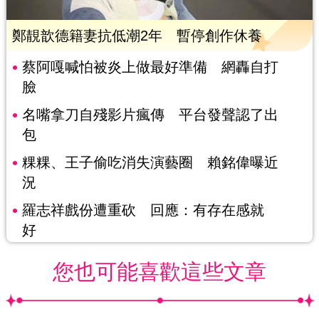
鄭靚歆德籍妻抗低潮2年 暫停創作休養
蔡阿嘎喊怕被炎上做最好準備 網轟自打
臉
名嘴拿刀自殘影片瘋傳 平台發聲認了出
包
粿粿、王子偷吃消失演藝圈 賴銘偉曝近
況
羅志祥戲份遭重砍 回應：有存在感就
好
您也可能喜歡這些文章