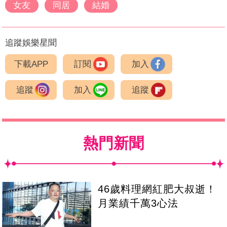
女友
同居
結婚
追蹤娛樂星聞
下載APP
訂閱
加入
追蹤
加入
追蹤
熱門新聞
46歲料理網紅肥大叔逝！
月業績千萬3心法