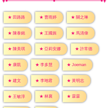
★
田路路
★
曹雨婷
★
關之琳
★
陳泰銘
★
王國旌
★
馬清偉
★
陳美琪
★
許常德
★
亞莉安娜
★
康凱
★
李多慧
★
Joeman
★
建文
★
李翊君
★
黃明志
★
林襄
★
霖霖
★
王敏淳