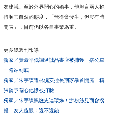
友建議。至於外界關心的婚事，他坦言兩人抱
持順其自然的態度，「覺得會發生，但沒有時
間表」，目前仍以各自事業為重。
更多鏡週刊報導
獨家／黃豪平低調逛誠品書店被捕獲 搭公車
一路站到底
獨家／朱宇謀遭林倪安控長期家暴首開庭 稱
張齡予關心他慘被打臉
獨家／朱宇謀黑歷史連環爆！辦粉絲見面會撈
錢 友人傻眼：還不還錢