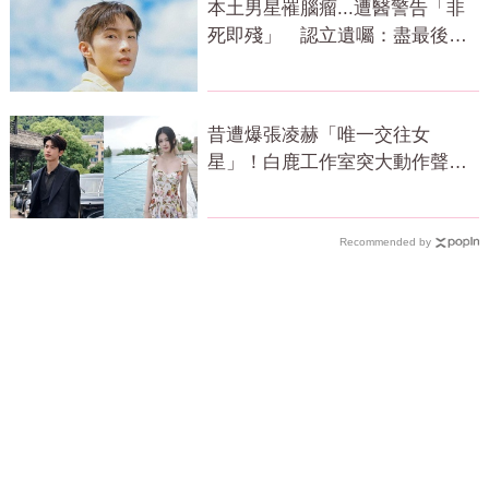
本土男星罹腦瘤...遭醫警告「非
死即殘」 認立遺囑：盡最後心
力
昔遭爆張凌赫「唯一交往女
星」！白鹿工作室突大動作聲
明 秒衝熱搜
Recommended by