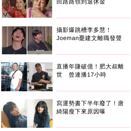
田路路領到退休金
攝影爆跳槽李多慧！
Joeman憂建文離職發聲
直播年賺破億！肥大叔離
世 曾連播17小時
寫運勢書下半年廢了！唐
綺陽瘦下來原因曝