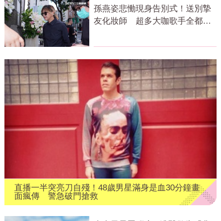
孫燕姿悲慟現身告別式！送別摯
友化妝師 超多大咖歌手全都來
了
直播一半突亮刀自殘！48歲男星滿身是血30分鐘畫
面瘋傳 警急破門搶救