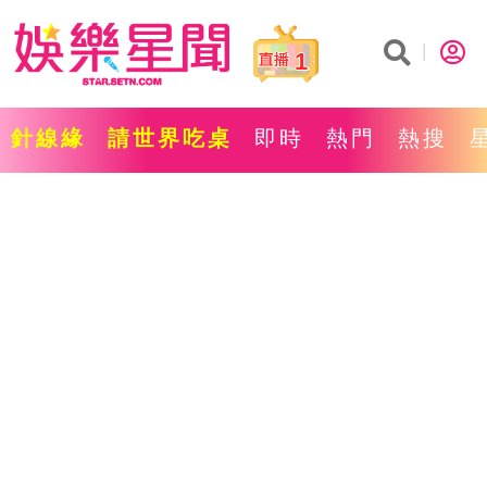
1
針線緣
請世界吃桌
即時
熱門
熱搜