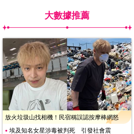
大數據推薦
放火垃圾山找相機！民宿稱誤認按摩棒網怒
埃及知名女星涉毒被判死 引發社會震