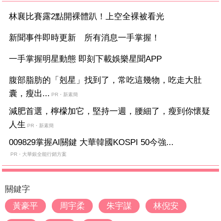
林襄比賽露2點開裸體趴！上空全裸被看光
新聞事件即時更新 所有消息一手掌握！
一手掌握明星動態 即刻下載娛樂星聞APP
腹部脂肪的「剋星」找到了，常吃這幾物，吃走大肚
囊，瘦出...
PR・新素簡
減肥首選，檸檬加它，堅持一週，腰細了，瘦到你懷疑
人生
PR・新素簡
009829掌握AI關鍵 大華韓國KOSPI 50今強...
PR・大華銀全能行銷方案
關鍵字
黃豪平
周宇柔
朱宇謀
林倪安