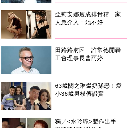
亞莉安娜瘦成排骨精 家
人急介入：她不好
田路路窮困 許常德開轟
工會理事長曹雨婷
63歲關之琳爆奶孫戀！愛
小36歲男模傳證實
獨／<水玲瓏>製作出手