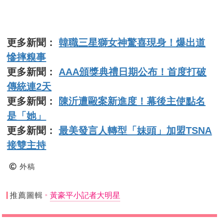
更多新聞：
韓職三星獅女神驚喜現身！爆出道
慘摔糗事
更多新聞：
AAA頒獎典禮日期公布！首度打破
傳統連2天
更多新聞：
陳沂遭毆案新進度！幕後主使點名
是「她」
更多新聞：
最美發言人轉型「妹頭」加盟TSNA
接雙主持
外稿
推薦圖輯
黃豪平小記者大明星