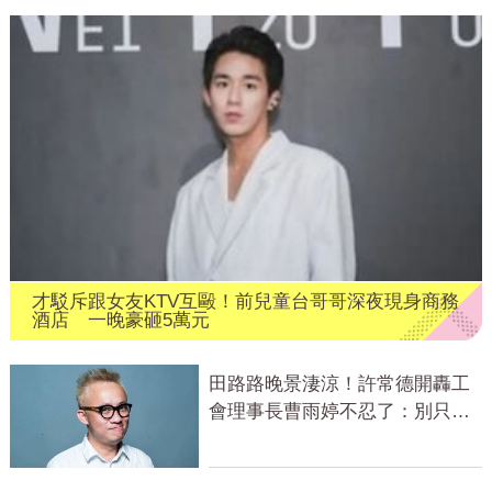
才駁斥跟女友KTV互毆！前兒童台哥哥深夜現身商務
酒店 一晚豪砸5萬元
田路路晚景淒涼！許常德開轟工
會理事長曹雨婷不忍了：別只包
紅包慰問