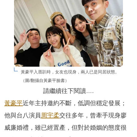
黃豪平入厝趴時，女友也現身，兩人已是同居狀態。
（圖/翻攝自黃豪平臉書）
請繼續往下閱讀….
黃豪平
近年主持邀約不斷，低調但穩定發展；
他與台八演員
周宇柔
交往多年，曾牽手現身廖
威廉婚禮，雖已經置產，但對於婚姻的態度很