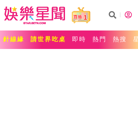
1
針線緣
請世界吃桌
即時
熱門
熱搜