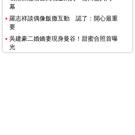
幕
羅志祥談偶像飯撒互動 認了：開心最重
要
吳建豪二婚嬌妻現身曼谷！甜蜜合照首曝
光