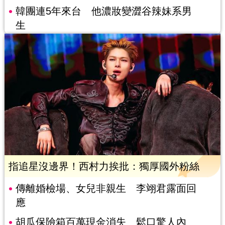
韓團連5年來台 他濃妝變澀谷辣妹系男
生
指追星沒邊界！西村力挨批：獨厚國外粉絲
傳離婚檢場、女兒非親生 李翊君露面回
應
胡瓜保險箱百萬現金消失 鬆口驚人內