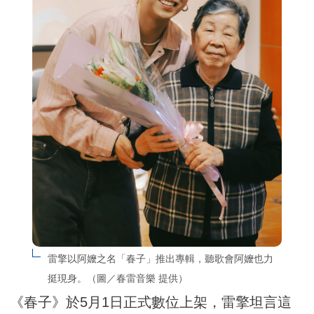
雷擎以阿嬤之名「春子」推出專輯，聽歌會阿嬤也力
挺現身。（圖／春雷音樂 提供）
《春子》於5月1日正式數位上架，雷擎坦言這