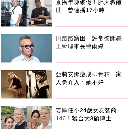
直播年賺破億！肥大叔離
世 曾連播17小時
田路路窮困 許常德開轟
工會理事長曹雨婷
亞莉安娜瘦成排骨精 家
人急介入：她不好
姜厚任小24歲女友智商
146！獲台大3碩博士