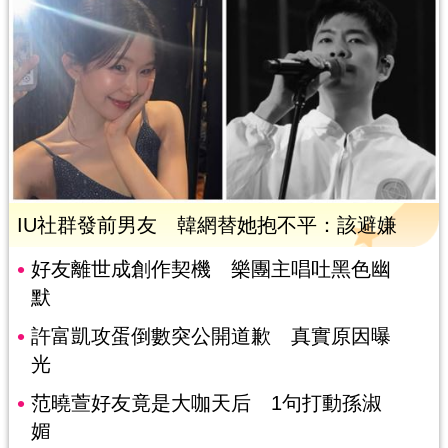
IU社群發前男友 韓網替她抱不平：該避嫌
好友離世成創作契機 樂團主唱吐黑色幽
默
許富凱攻蛋倒數突公開道歉 真實原因曝
光
范曉萱好友竟是大咖天后 1句打動孫淑
媚