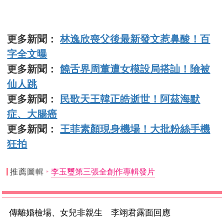
更多新聞：
林逸欣喪父後最新發文惹鼻酸！百
字全文曝
更多新聞：
饒舌界周董遭女模設局搭訕！險被
仙人跳
更多新聞：
民歌天王韓正皓逝世！阿茲海默
症、大腸癌
更多新聞：
王菲素顏現身機場！大批粉絲手機
狂拍
推薦圖輯
李玉璽第三張全創作專輯發片
傳離婚檢場、女兒非親生 李翊君露面回應