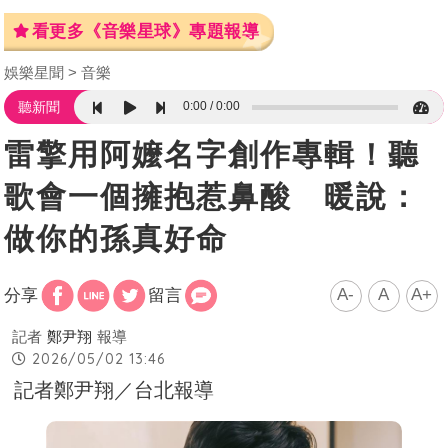
看更多《音樂星球》專題報導
娛樂星聞
音樂
0:00
0:00
聽新聞
雷擎用阿嬤名字創作專輯！聽
歌會一個擁抱惹鼻酸 暖說：
做你的孫真好命
A-
A
A+
分享
留言
記者
鄭尹翔
報導
2026/05/02 13:46
記者鄭尹翔／台北報導