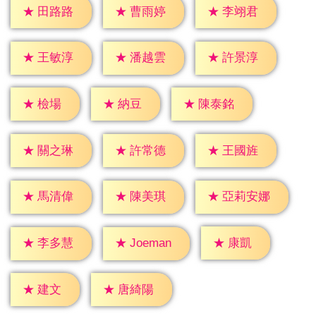
★
田路路
★
曹雨婷
★
李翊君
★
王敏淳
★
潘越雲
★
許景淳
★
檢場
★
納豆
★
陳泰銘
★
關之琳
★
許常德
★
王國旌
★
馬清偉
★
陳美琪
★
亞莉安娜
★
康凱
★
李多慧
★
Joeman
★
建文
★
唐綺陽