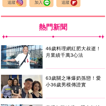
追蹤
加入
追蹤
熱門新聞
46歲料理網紅肥大叔逝！
月業績千萬3心法
63歲關之琳爆奶孫戀！愛
小36歲男模傳證實