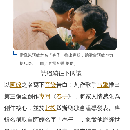
雷擎以阿嬤之名「春子」推出專輯，聽歌會阿嬤也力
挺現身。（圖／春雷音樂 提供）
請繼續往下閱讀….
以
阿嬤
之名寫下
音樂
告白！創作歌手
雷擎
推出
第三張全創作
專輯
《
春子
》，將家人情感化為
創作核心，並於
北投
舉辦聽歌會溫馨發表。專
輯名稱取自阿嬤名字「春子」，象徵他歷經世