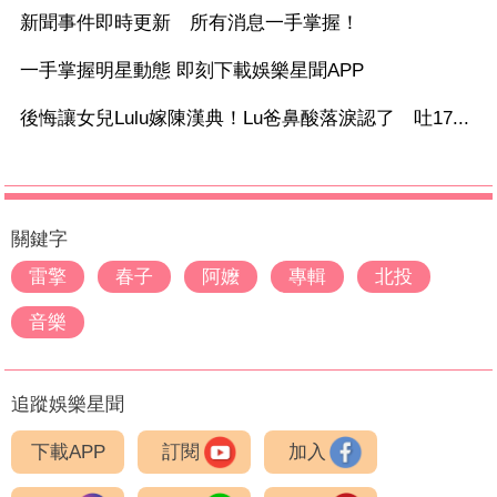
新聞事件即時更新 所有消息一手掌握！
一手掌握明星動態 即刻下載娛樂星聞APP
後悔讓女兒Lulu嫁陳漢典！Lu爸鼻酸落淚認了 吐17...
關鍵字
雷擎
春子
阿嬤
專輯
北投
音樂
追蹤娛樂星聞
下載APP
訂閱
加入