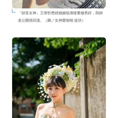
「財富女神」王宥忻歷經婚姻低潮後重修舊好，與帥
老公關係回溫。（圖／女神愛啪啪 提供）