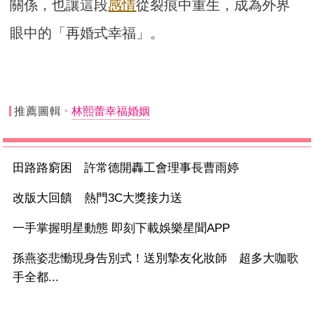
關係，也讓這段
感情
從裂痕中重生，成為外界
眼中的「再婚式幸福」。
推薦圖輯
林熙蕾幸福婚姻
田路路窮困 許常德開轟工會理事長曹雨婷
改版大回饋 熱門3C大獎接力送
一手掌握明星動態 即刻下載娛樂星聞APP
孫燕姿悲慟現身告別式！送別摯友化妝師 超多大咖歌
手全都...