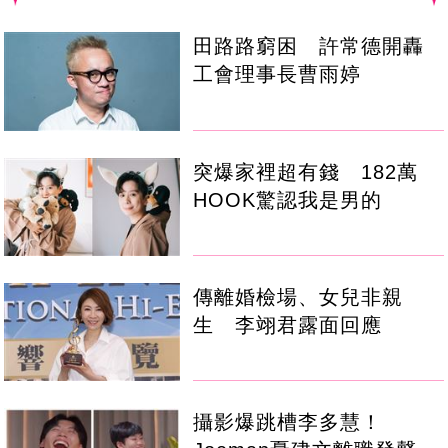
田路路窮困 許常德開轟
工會理事長曹雨婷
突爆家裡超有錢 182萬
HOOK驚認我是男的
傳離婚檢場、女兒非親
生 李翊君露面回應
攝影爆跳槽李多慧！