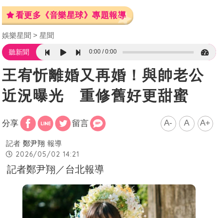
看更多《音樂星球》專題報導
娛樂星聞
星聞
0:00
0:00
聽新聞
王宥忻離婚又再婚！與帥老公
近況曝光 重修舊好更甜蜜
A-
A
A+
分享
留言
記者
鄭尹翔
報導
2026/05/02 14:21
記者鄭尹翔／台北報導