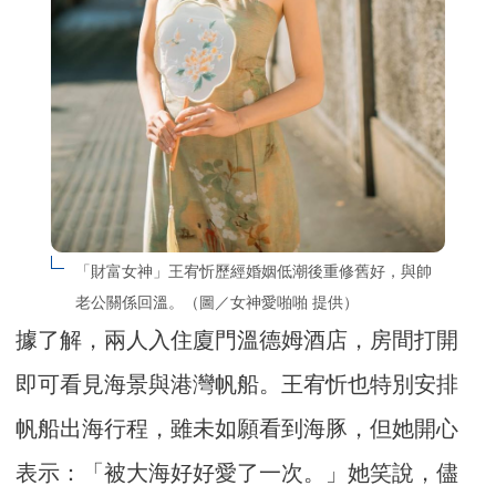
「財富女神」王宥忻歷經婚姻低潮後重修舊好，與帥
老公關係回溫。（圖／女神愛啪啪 提供）
據了解，兩人入住廈門溫德姆酒店，房間打開
即可看見海景與港灣帆船。王宥忻也特別安排
帆船出海行程，雖未如願看到海豚，但她開心
表示：「被大海好好愛了一次。」她笑說，儘