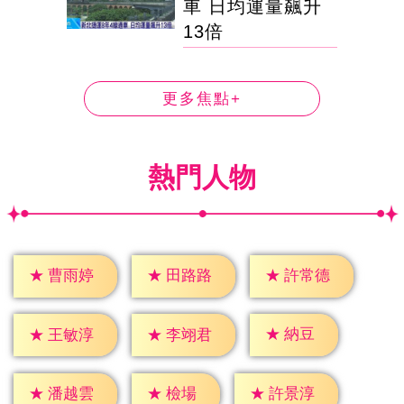
車 日均運量飆升
13倍
更多焦點+
熱門人物
★
曹雨婷
★
田路路
★
許常德
★
納豆
★
王敏淳
★
李翊君
★
檢場
★
潘越雲
★
許景淳