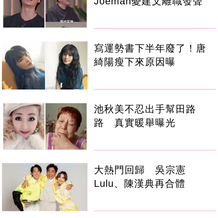
Joeman憂建文離職發聲
寫運勢書下半年廢了！唐
綺陽瘦下來原因曝
池秋美不忍出手幫田路
路 真實暖舉曝光
大熱門回歸 吳宗憲
Lulu、陳漢典再合體