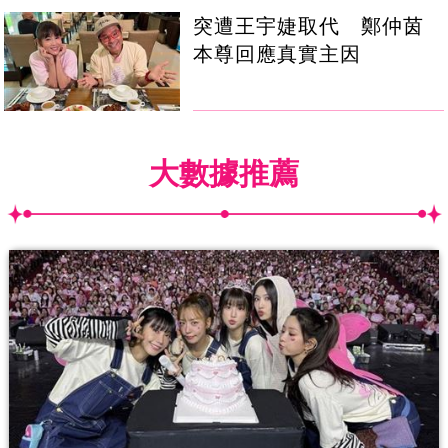
突遭王宇婕取代 鄭仲茵
本尊回應真實主因
大數據推薦