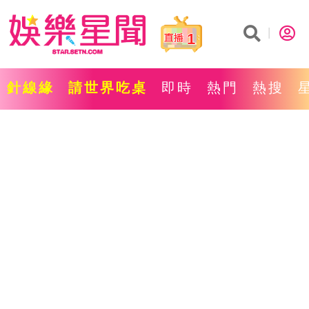
1
針線緣
請世界吃桌
即時
熱門
熱搜