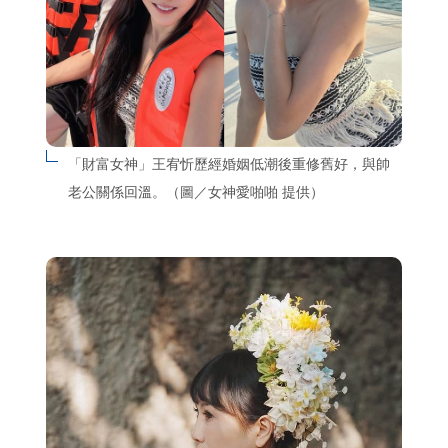
「財富女神」王宥忻歷經婚姻低潮後重修舊好，與帥
老公關係回溫。（圖／女神愛啪啪 提供）