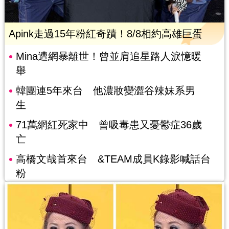
Apink走過15年粉紅奇蹟！8/8相約高雄巨蛋
Mina遭網暴離世！曾並肩追星路人淚憶暖
舉
韓團連5年來台 他濃妝變澀谷辣妹系男
生
71萬網紅死家中 曾吸毒患又憂鬱症36歲
亡
高橋文哉首來台 &TEAM成員K錄影喊話台
粉