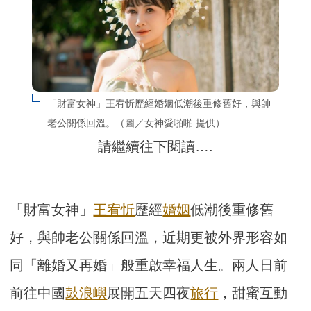
「財富女神」王宥忻歷經婚姻低潮後重修舊好，與帥
老公關係回溫。（圖／女神愛啪啪 提供）
請繼續往下閱讀….
「財富女神」
王宥忻
歷經
婚姻
低潮後重修舊
好，與帥老公關係回溫，近期更被外界形容如
同「離婚又再婚」般重啟幸福人生。兩人日前
前往中國
鼓浪嶼
展開五天四夜
旅行
，甜蜜互動