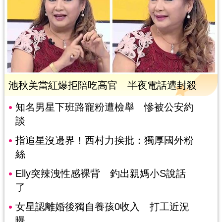
池秋美當紅爆拒陪吃高官 半夜電話遭封殺
知名男星下班路寵粉遭檢舉 慘被公安約
談
指追星沒邊界！西村力挨批：獨厚國外粉
絲
Elly突辣洩性感裸背 釣出親媽小S說話
了
女星認離婚後獨自養孩0收入 打工近況
曝