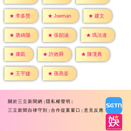
★
建文
★
李多慧
★
Joeman
★
唐綺陽
★
張韶涵
★
瑪法達
★
康凱
★
許效舜
★
陳漢典
★
王宇婕
★
孫燕姿
關於三立新聞網
隱私權聲明
三立新聞自律守則
合作提案窗口
意見反應