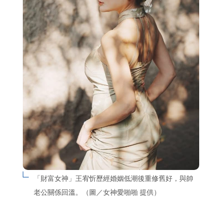
「財富女神」王宥忻歷經婚姻低潮後重修舊好，與帥
老公關係回溫。（圖／女神愛啪啪 提供）