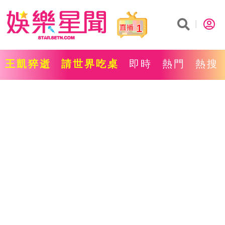
1
王凱猝逝
請世界吃桌
即時
熱門
熱搜