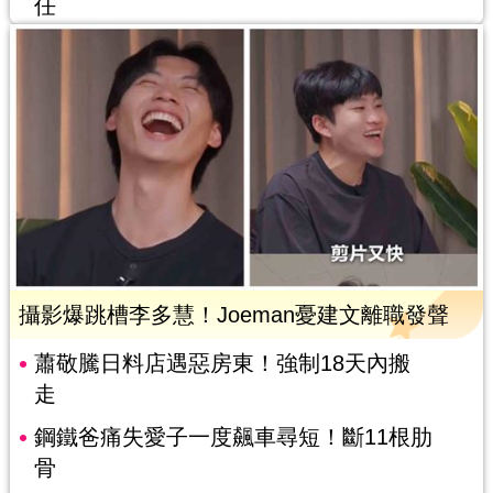
任
攝影爆跳槽李多慧！Joeman憂建文離職發聲
蕭敬騰日料店遇惡房東！強制18天內搬
走
鋼鐵爸痛失愛子一度飆車尋短！斷11根肋
骨