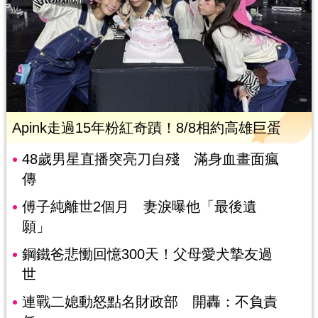
Apink走過15年粉紅奇蹟！8/8相約高雄巨蛋
48歲男星直播突亮刀自殘 滿身血畫面瘋
傳
傅子純離世2個月 妻淚曝他「最後遺
願」
鋼鐵爸悲慟回憶300天！父母愛犬摯友過
世
連戰二媳動怒點名財政部 開轟：不負責