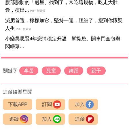
腹部脂肪的「剋星」找到了，常吃這幾物，吃走大肚
囊，瘦出...
PR・新素簡
減肥首選，檸檬加它，堅持一週，腰細了，瘦到你懷疑
人生
PR・新素簡
小樂吳思賢4年戀情穩定升溫 幫提袋、開車門全包辦
閃瞎眾...
關鍵字
李岳
兒童
舞蹈
親子
追蹤娛樂星聞
下載APP
訂閱
加入
追蹤
加入
追蹤