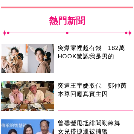
熱門新聞
突爆家裡超有錢 182萬
HOOK驚認我是男的
突遭王宇婕取代 鄭仲茵
本尊回應真實主因
曾馨瑩甩尪緋聞勤練舞
女兒搭捷運被捕獲