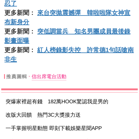
忍了
更多新聞：
來台突拋震撼彈 韓啦啦隊女神宣
布新身分
更多新聞：
突低調當兵 知名男團成員最後錄
影畫面曝
更多新聞：
紅人榜錄影失控 許常德1句話嗆南
非生
推薦圖輯
信出席電台活動
突爆家裡超有錢 182萬HOOK驚認我是男的
改版大回饋 熱門3C大獎接力送
一手掌握明星動態 即刻下載娛樂星聞APP