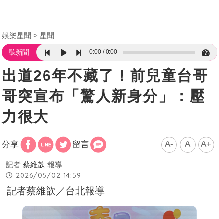
娛樂星聞
星聞
0:00
0:00
聽新聞
出道26年不藏了！前兒童台哥
哥突宣布「驚人新身分」：壓
力很大
A-
A
A+
分享
留言
記者
蔡維歆
報導
2026/05/02 14:59
記者蔡維歆／台北報導