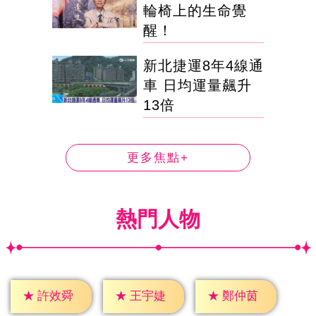
輪椅上的生命覺
醒！
新北捷運8年4線通
車 日均運量飆升
13倍
更多焦點+
熱門人物
★
許效舜
★
王宇婕
★
鄭仲茵