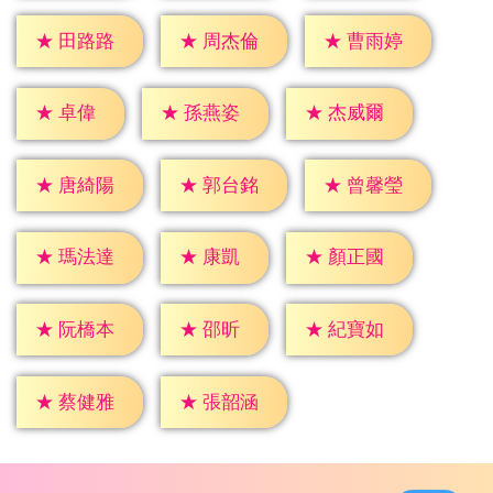
★
田路路
★
周杰倫
★
曹雨婷
★
卓偉
★
孫燕姿
★
杰威爾
★
唐綺陽
★
郭台銘
★
曾馨瑩
★
康凱
★
瑪法達
★
顏正國
★
邵昕
★
阮橋本
★
紀寶如
★
蔡健雅
★
張韶涵