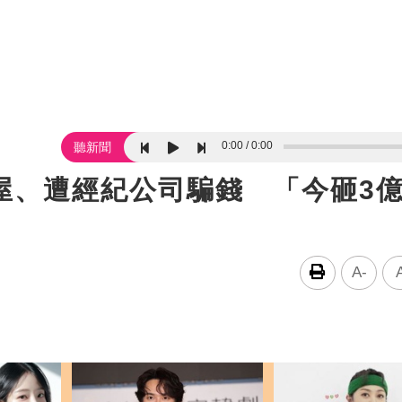
0:00
0:00
聽新聞
屋、遭經紀公司騙錢 「今砸3
A-