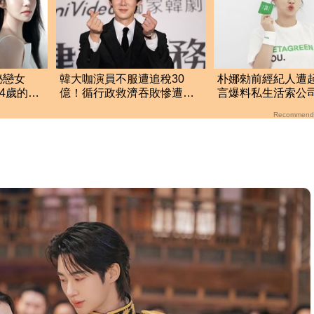
秘戀女
韓大咖演員不服遭追稅30
朴娜勑前經紀人遭
4歲的
億！循行政救濟吞敗慘遭駁
言爆料私生活索公司
曝光
回 公司最新回應曝光
收當封口費
Recommend