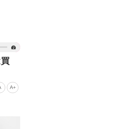
億買
A
A+