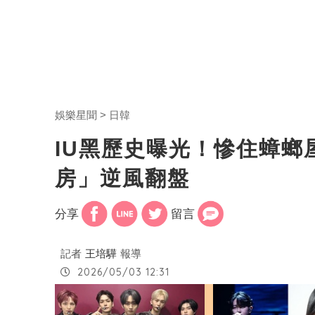
娛樂星聞
日韓
IU黑歷史曝光！慘住蟑螂
房」逆風翻盤
分享
留言
記者
王培驊
報導
2026/05/03 12:31