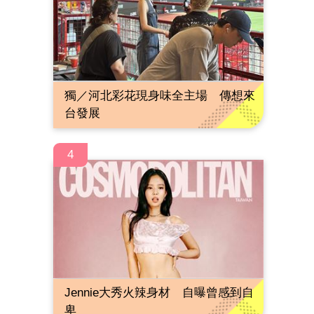
獨／河北彩花現身味全主場 傳想來
台發展
4
Jennie大秀火辣身材 自曝曾感到自
卑