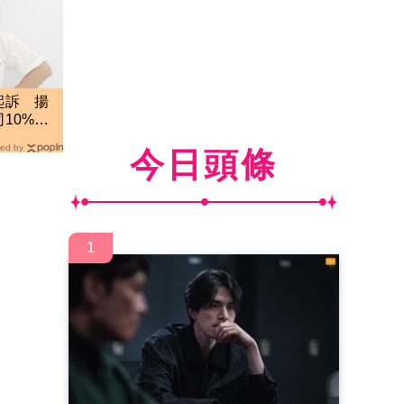
起訴 揚
10%營
ed by
今日頭條
1