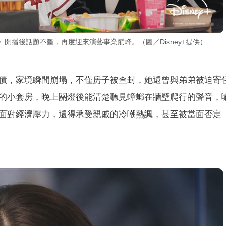
》開播後話題不斷，再度迎來演藝事業巔峰。（圖／Disney+提供）
背債，家境瞬間崩塌，不僅房子被查封，她還曾與弟弟被迫寄
的小套房，晚上關燈後能清楚聽見蟑螂在牆壁爬行的聲音，
面對經濟壓力，還得承受親戚的冷嘲熱諷，甚至被當面否定