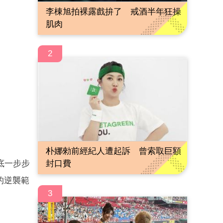
李棟旭拍裸露戲拚了 戒酒半年狂操
肌肉
2
朴娜勑前經紀人遭起訴 曾索取巨額
底一步步
封口費
的逆襲範
3