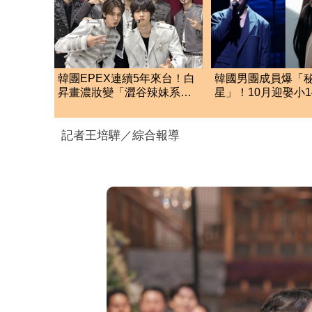
韓團EPEX連續5年來台！白
韓國男團成員爆「
昇畫濃妝變「澀谷辣妹系男
星」！10月迎娶小1
生」 9月兩場攻台
她 甜蜜告白文章
記者王培驊／綜合報導