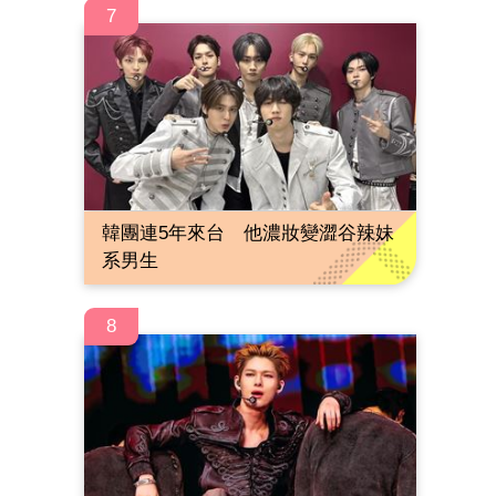
7
韓團連5年來台 他濃妝變澀谷辣妹
系男生
8