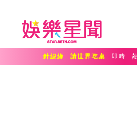
針線緣
請世界吃桌
即時