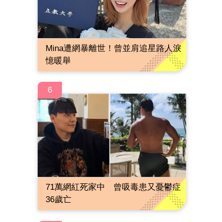
Mina遭網暴離世！曾並肩追星路人淚
憶暖舉
6
71萬網紅死家中 曾吸毒患又憂鬱症
36歲亡