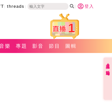
YT
threads
登入
1
音樂
專題
影音
節目
圖輯
直播✦活動