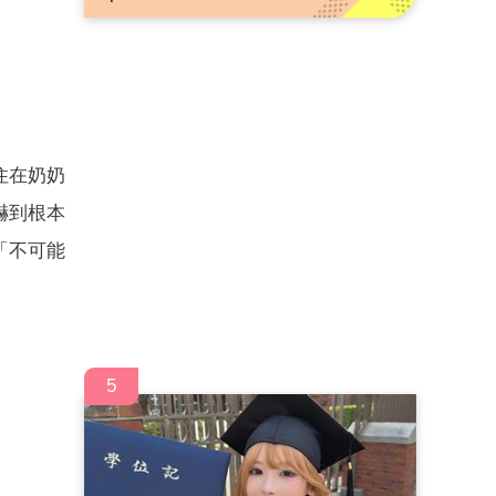
住在奶奶
嚇到根本
「不可能
5