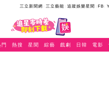
三立新聞網
三立藝能
追蹤娛樂星聞
FB
熱門
熱搜
星聞
綜藝
戲劇
日韓
電影