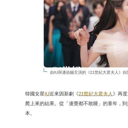
由IU與邊佑錫主演的《21世紀大君夫人》自開
韓國女星
IU
近來因新劇《
21世紀大君夫人
》再度
爬上來的結果。從「連覺都不敢睡」的童年，到
本。