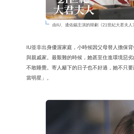
由IU、邊佑錫主演的韓劇《21世紀大君夫人
IU並非出身優渥家庭，小時候因父母替人擔保
與親戚家。最艱難的時候，她甚至住進環境惡劣
不敢睡覺。寄人籬下的日子也不好過，她不只要
當明星」。