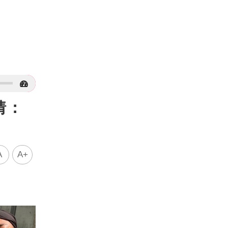
猜：
A
A+