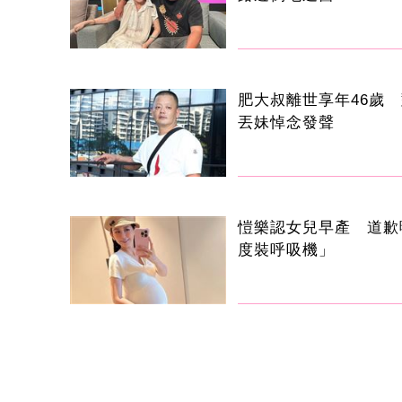
肥大叔離世享年46歲
丟妹悼念發聲
愷樂認女兒早產 道歉
度裝呼吸機」