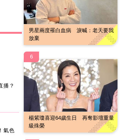
男星兩度罹白血病 淚喊：老天要我
放棄
6
直播？
楊紫瓊喜迎64歲生日 再奪影壇重量
級殊榮
！氣色