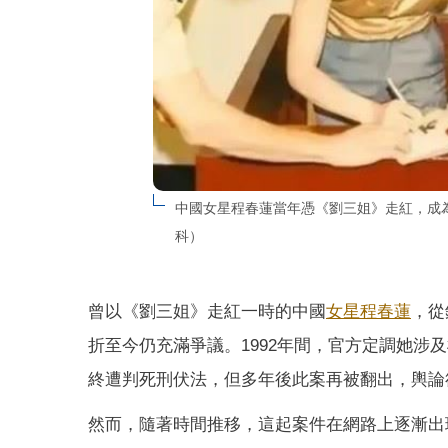
中國女星程春蓮當年憑《劉三姐》走紅，成
科）
曾以《劉三姐》走紅一時的中國
女星
程春蓮
，從
折至今仍充滿爭議。1992年間，官方定調她涉
終遭判死刑伏法，但多年後此案再被翻出，輿論
然而，隨著時間推移，這起案件在網路上逐漸出