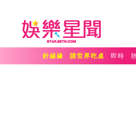
針線緣
請世界吃桌
即時