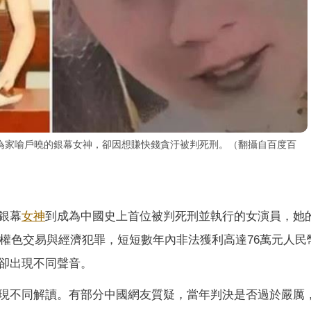
為家喻戶曉的銀幕女神，卻因想賺快錢貪汙被判死刑。（翻攝自百度百
銀幕
女神
到成為中國史上首位被判死刑並執行的女演員，她
及權色交易與經濟犯罪，短短數年內非法獲利高達76萬元人民
卻出現不同聲音。
現不同解讀。有部分中國網友質疑，當年判決是否過於嚴厲