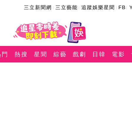
三立新聞網
三立藝能
追蹤娛樂星聞
FB
熱門
熱搜
星聞
綜藝
戲劇
日韓
電影