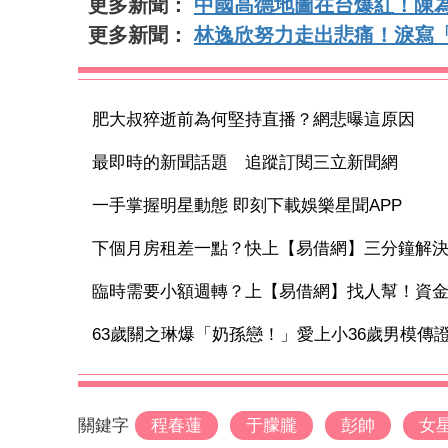
更多新聞：
中國高德地圖在台爆紅！陳
更多新聞：
林逸欣努力走出悲痛！淚寫
肥大叔猝逝前為何堅持直播？網悲曝這原因
最即時的新聞話題 追蹤訂閱三立新聞網
一手掌握明星動態 即刻下載娛樂星聞APP
下個月房租差一點？快上【易借網】三分鐘解
臨時需要小額週轉？上【易借網】找人幫！資
63歲關之琳爆「奶孫戀！」愛上小36歲男模傳證實
關鍵字
程春蓮
于朦朧
彭帥
女