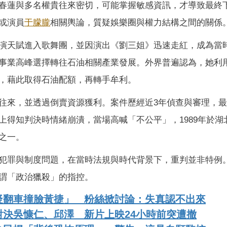
春蓮與多名權貴往來密切，可能掌握敏感資訊，才導致最終
或演員
于朦朧
相關輿論，質疑娛樂圈與權力結構之間的關係
演天賦進入歌舞團，並因演出《劉三姐》迅速走紅，成為當
事業高峰選擇轉往石油相關產業發展。外界普遍認為，她利
，藉此取得石油配額，再轉手牟利。
往來，並透過倒賣資源獲利。案件歷經近3年偵查與審理，
上得知判決時情緒崩潰，當場高喊「不公平」，1989年於湖
之一。
犯罪與制度問題，在當時法規與時代背景下，重判並非特例
謂「政治獵殺」的指控。
疑翻車撞臉黃捷」 粉絲掀討論：失真認不出來
決吳慷仁、邱澤 新片上映24小時前突遭撤