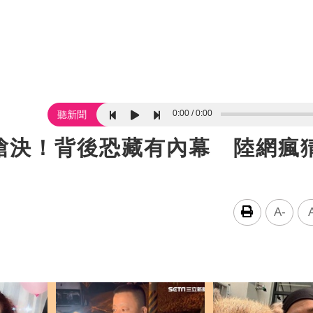
0:00
0:00
聽新聞
槍決！背後恐藏有內幕 陸網瘋
A-