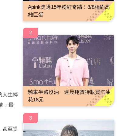
Apink走過15年粉紅奇蹟！8/8相約高
雄巨蛋
2
騎車半路沒油 連晨翔寶特瓶買汽油
的人生轉
花18元
幣，最
3
，甚至提