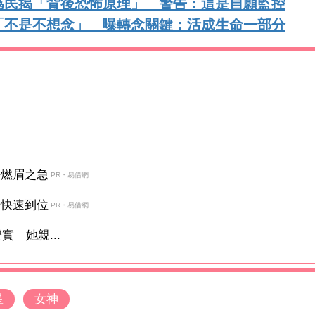
為民揭「背後恐怖原理」 警告：這是自願監控
「不是不想念」 曝轉念關鍵：活成生命一部分
決燃眉之急
PR・易借網
金快速到位
PR・易借網
 她親...
星
女神