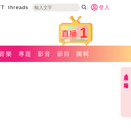
YT
threads
登入
1
音樂
專題
影音
節目
圖輯
直播✦活動