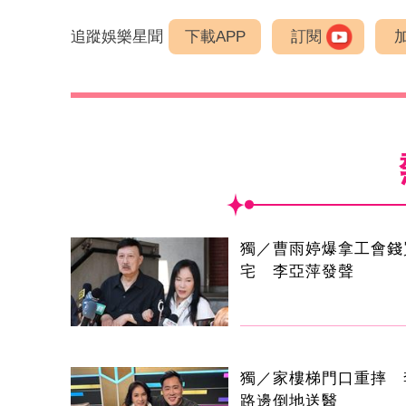
追蹤娛樂星聞
下載APP
訂閱
獨／曹雨婷爆拿工會錢
宅 李亞萍發聲
獨／家樓梯門口重摔 
路邊倒地送醫