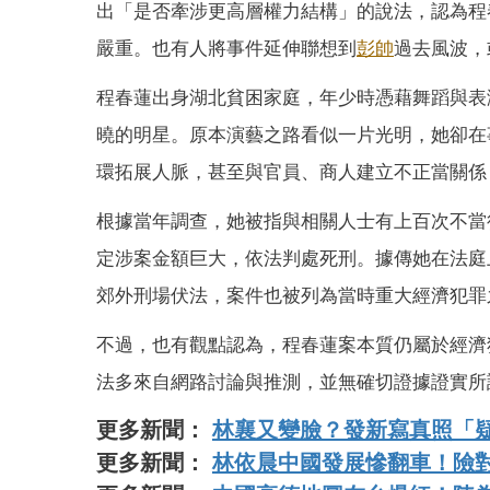
出「是否牽涉更高層權力結構」的說法，認為程
嚴重。也有人將事件延伸聯想到
彭帥
過去風波，
程春蓮出身湖北貧困家庭，年少時憑藉舞蹈與表
曉的明星。原本演藝之路看似一片光明，她卻在
環拓展人脈，甚至與官員、商人建立不正當關係
根據當年調查，她被指與相關人士有上百次不當
定涉案金額巨大，依法判處死刑。據傳她在法庭
郊外刑場伏法，案件也被列為當時重大經濟犯罪
不過，也有觀點認為，程春蓮案本質仍屬於經濟
法多來自網路討論與推測，並無確切證據證實所
更多新聞：
林襄又變臉？發新寫真照「
更多新聞：
林依晨中國發展慘翻車！險對