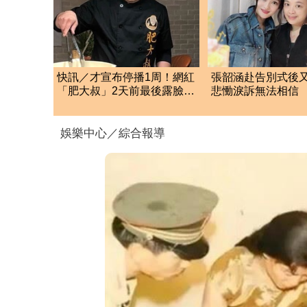
快訊／才宣布停播1周！網紅
張韶涵赴告別式後
「肥大叔」2天前最後露臉驚
悲慟淚訴無法相信
傳離世 粉專證實
友化妝師逝世
娛樂中心／綜合報導