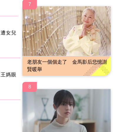
7
月遭女兒
老朋友一個個走了 金馬影后悲憶謝
賢暖舉
」王媽眼
8