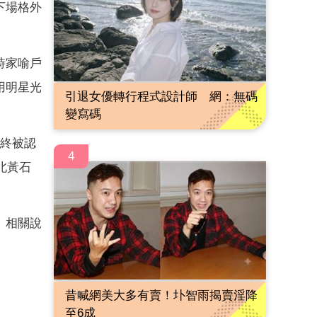
下場格外
。
時家喻戶
用明星光
引退女優轉行程式設計師 網：無碼
變寫碼
最終被認
4
北黃石
。相關說
昔喊網美大多有賣！圤智雨揭賣淫降
至6成