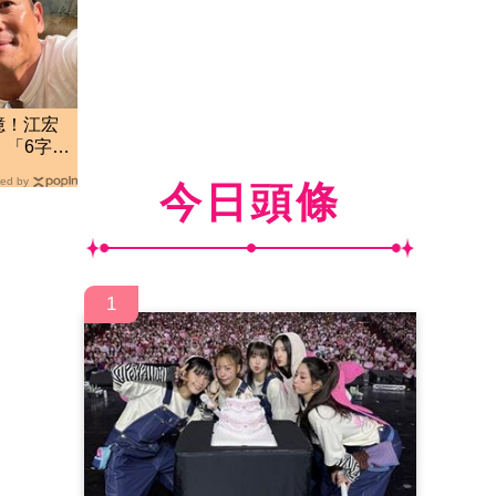
億！江宏
 「6字酸
ed by
今日頭條
1