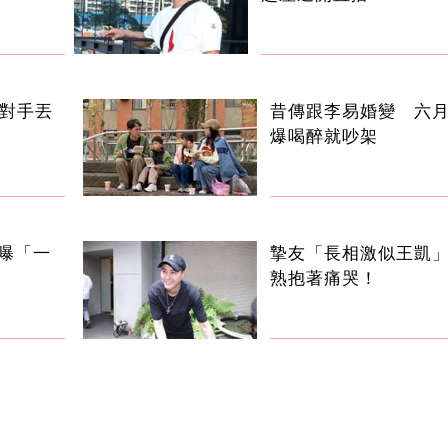
 對手丟
昔傳跟李易婚變 六
爆喝醉就吵架
曝「一
摯友「長相激似王凱
熟抱著痛哭！