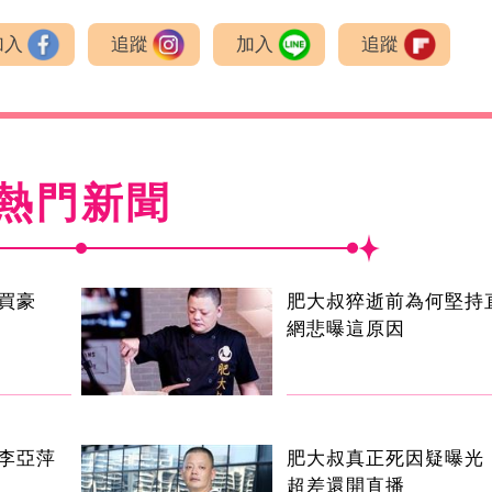
加入
追蹤
加入
追蹤
熱門新聞
買豪
肥大叔猝逝前為何堅持
網悲曝這原因
李亞萍
肥大叔真正死因疑曝光
超差還開直播