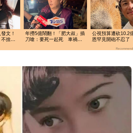
又發文！
年撈5億鬧翻！「肥大叔」插
公視預算遭砍10.2
 不捨摯
刀嗆：要死一起死 車禍
恩罕見開砲不忍了
「肉眼酒測」惹怒網
爆藍白」網狂讚
Recommend